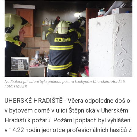
Nedbalost při vaření byla příčinou požáru kuchyně v Uherském Hradišti.
Foto: HZS ZK
UHERSKÉ HRADIŠTĚ - Včera odpoledne došlo
v bytovém domě v ulici Štěpnická v Uherském
Hradišti k požáru. Požární poplach byl vyhlášen
v 14:22 hodin jednotce profesionálních hasičů z