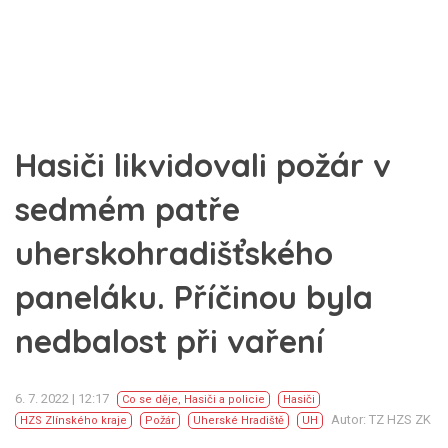
Hasiči likvidovali požár v
sedmém patře
uherskohradišťského
paneláku. Příčinou byla
nedbalost při vaření
6. 7. 2022 | 12:17
Co se děje
,
Hasiči a policie
Hasiči
Autor: TZ HZS ZK
HZS Zlínského kraje
Požár
Uherské Hradiště
UH