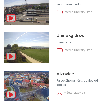
autobusové nádraží
město Uherský Brod
UH
Uherský Brod
Hvězdárna
město Uherský Brod
UH
Vizovice
Palackého náměstí, pohled od
kostela
město Vizovice
ZL