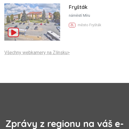
Fryšták
náměstí Míru
město Fryšták
ZL
Všechny webkamery na Zlínsku>
Zprávy z regionu na váš e-