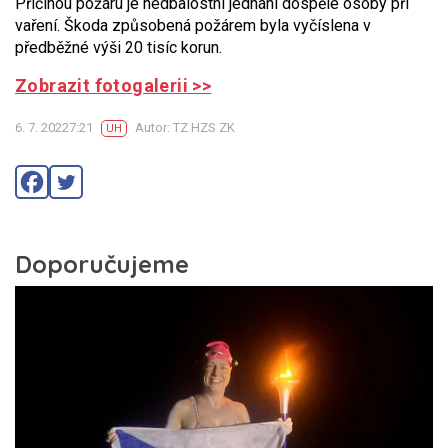
Příčinou požáru je nedbalostní jednání dospělé osoby při
vaření. Škoda způsobená požárem byla vyčíslena v
předběžné výši 20 tisíc korun.
Zobrazit fotogalerii >>
6. 7. 20227:21
Autor: TZ HZS ZK
UH