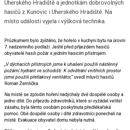
Uherského Hradiště a jednotkám dobrovolných
hasičů z Kunovic i Uherského Hradiště. Na
místo události vyjela i výšková technika.
Průzkumem bylo zjištěno, že hořelo v kuchyni bytu na úrovni
7. nadzemního podlaží. Ještě před příjezdem hasičů
obyvatelé hasili požár s jedním hasicím přístrojem.
„V dýchacích přístrojích jsme k uhašení použili nástěnný
požární hydrant ve schodišti. K odvětrání vnitřních prostor
jsme použili přetlakový ventilátor,“
uvedl mluvčí hasičů
Roman Žemlička.
Na místě se zplodin hoření nadýchaly dvě dospělé osoby a
jedno dítě. Do příjezdu zdravotníků, které si vyžádal velitel
zásahu, byla těmto osobám poskytnuta předlékařská
pomoc. Obě dospělé osoby i dítě zdravotníci ponechali na
místě. Evakuace obyvatel domu nebyla nutná.