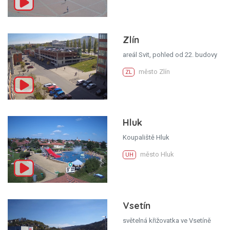
Zlín
areál Svit, pohled od 22. budovy
město Zlín
ZL
Hluk
Koupaliště Hluk
město Hluk
UH
Vsetín
světelná křižovatka ve Vsetíně