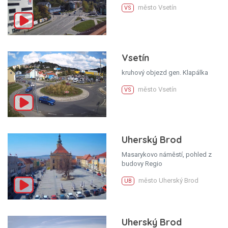
město Vsetín
VS
Vsetín
kruhový objezd gen. Klapálka
město Vsetín
VS
Uherský Brod
Masarykovo náměstí, pohled z
budovy Regio
město Uherský Brod
UB
Uherský Brod