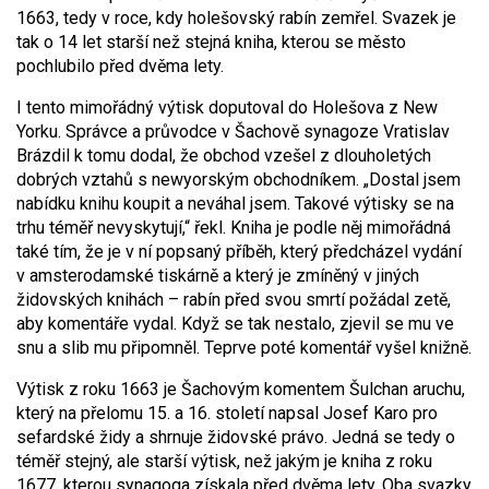
1663, tedy v roce, kdy holešovský rabín zemřel. Svazek je
tak o 14 let starší než stejná kniha, kterou se město
pochlubilo před dvěma lety.
I tento mimořádný výtisk doputoval do Holešova z New
Yorku. Správce a průvodce v Šachově synagoze Vratislav
Brázdil k tomu dodal, že obchod vzešel z dlouholetých
dobrých vztahů s newyorským obchodníkem. „Dostal jsem
nabídku knihu koupit a neváhal jsem. Takové výtisky se na
trhu téměř nevyskytují,“ řekl. Kniha je podle něj mimořádná
také tím, že je v ní popsaný příběh, který předcházel vydání
v amsterodamské tiskárně a který je zmíněný v jiných
židovských knihách – rabín před svou smrtí požádal zetě,
aby komentáře vydal. Když se tak nestalo, zjevil se mu ve
snu a slib mu připomněl. Teprve poté komentář vyšel knižně.
Výtisk z roku 1663 je Šachovým komentem Šulchan aruchu,
který na přelomu 15. a 16. století napsal Josef Karo pro
sefardské židy a shrnuje židovské právo. Jedná se tedy o
téměř stejný, ale starší výtisk, než jakým je kniha z roku
1677, kterou synagoga získala před dvěma lety. Oba svazky