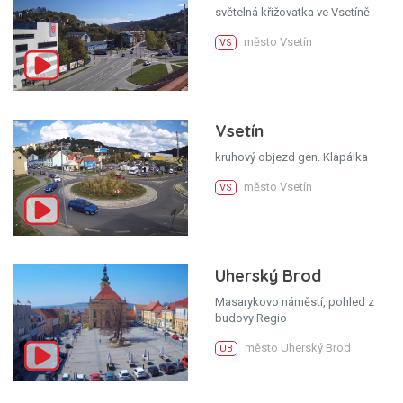
světelná křižovatka ve Vsetíně
město Vsetín
VS
Vsetín
kruhový objezd gen. Klapálka
město Vsetín
VS
Uherský Brod
Masarykovo náměstí, pohled z
budovy Regio
město Uherský Brod
UB