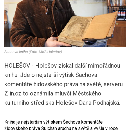
Šachova kniha (Foto: MKS Holešov)
HOLEŠOV - Holešov získal další mimořádnou
knihu. Jde o nejstarší výtisk Šachova
komentáře židovského práva na světě, serveru
Zlin.cz to oznámila mluvčí Městského
kulturního střediska Holešov Dana Podhajská.
Kniha je nejstarším výtiskem Šachova komentáře
židovského práva Šulchan aruchu na světě a vyšla v roce