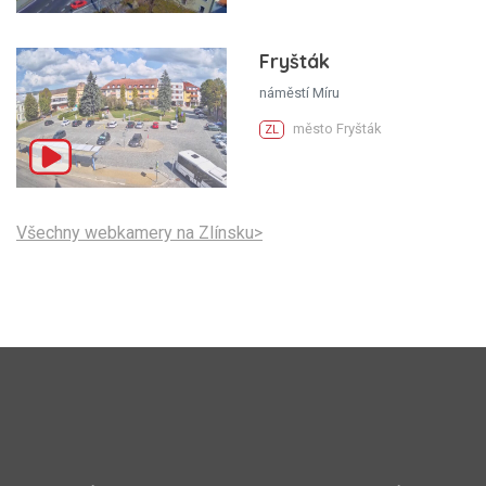
Fryšták
náměstí Míru
město Fryšták
ZL
Všechny webkamery na Zlínsku>