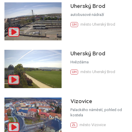
Uherský Brod
autobusové nádraží
město Uherský Brod
UH
Uherský Brod
Hvězdárna
město Uherský Brod
UH
Vizovice
Palackého náměstí, pohled od
kostela
město Vizovice
ZL