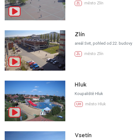
město Zlín
ZL
Zlín
areál Svit, pohled od 22. budovy
město Zlín
ZL
Hluk
Koupaliště Hluk
město Hluk
UH
Vsetín