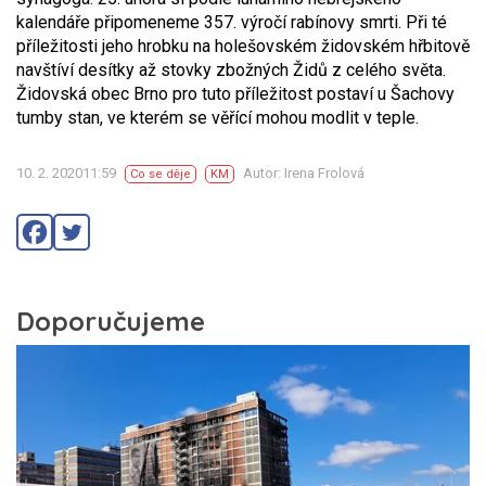
kalendáře připomeneme 357. výročí rabínovy smrti. Při té
příležitosti jeho hrobku na holešovském židovském hřbitově
navštíví desítky až stovky zbožných Židů z celého světa.
Židovská obec Brno pro tuto příležitost postaví u Šachovy
tumby stan, ve kterém se věřící mohou modlit v teple.
10. 2. 202011:59
Autor: Irena Frolová
Co se děje
KM