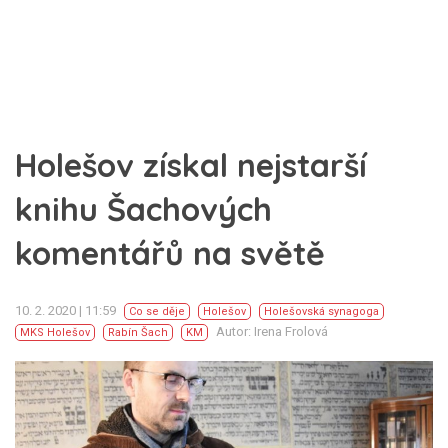
Holešov získal nejstarší
knihu Šachových
komentářů na světě
10. 2. 2020 | 11:59
Co se děje
Holešov
Holešovská synagoga
Autor: Irena Frolová
MKS Holešov
Rabín Šach
KM