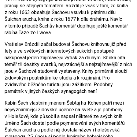
pracují se stejným tématem. Rozdíl je však v tom, že kniha
z roku 1663 obsahuje Šachovu vsuvku k pátému dílu
Šulchan aruchu, kniha z roku 1677 k dílu druhému. Navíc
v tomto případě Šachův komentář doplňuje ještě komentář
rabína Taze ze Lwova.
Vratislav Brázdil začal budovat Šachovu knihovnu již před
lety a ve světových internetových aukcích postupně
nakupoval jeden zajímavější výtisk za druhým. Sbírka čítá
téměř tři desítky svazků, nejvzácnější a nejzajímavější z nich
jsou v Šachově studovně vystaveny. Knihy primárně slouží
židovským poutníkům ke studiu a k rozjímání. Pro
zvídavého běžného turistu jsou zážitkem. Podobný
památník v jiných českých synagogách není.
Rabín Šach vlastním jménem Šabtaj ha-Kohen patří mezi
nejvýznamnější židovské učence na světě a je pohřbený
v Holešově, kde působil a napsal některé ze svých knih.
Jméno Šach dostal podle pojmenování svých komentářů
Šulchan aruchu a podle něj dostala název i holešovská
synagoga. 25. února si podle lunárního hebrejského