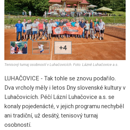
+4
Tenisový turnaj osobností v Luhačovicích. Foto: Lázně Luhačovice a.s.
LUHAČOVICE - Tak tohle se znovu podařilo.
Dva vrcholy měly i letos Dny slovenské kultury v
Luhačovicích. Péčí Lázní Luhačovice a.s. se
konaly pojedenácté, v jejich programu nechyběl
ani tradiční, už desátý, tenisový turnaj
osobností.