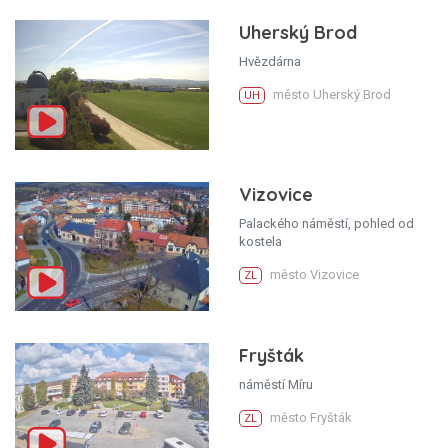
Uherský Brod
Hvězdárna
město Uherský Brod
UH
Vizovice
Palackého náměstí, pohled od
kostela
město Vizovice
ZL
Fryšták
náměstí Míru
město Fryšták
ZL