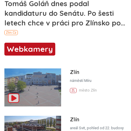
Webkamery
Zlín
náměstí Míru
město Zlín
ZL
Zlín
areál Svit, pohled od 22. budovy