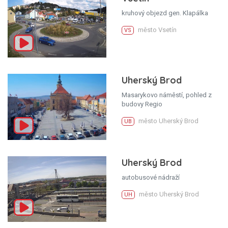
kruhový objezd gen. Klapálka
město Vsetín
VS
Uherský Brod
Masarykovo náměstí, pohled z
budovy Regio
město Uherský Brod
UB
Uherský Brod
autobusové nádraží
město Uherský Brod
UH