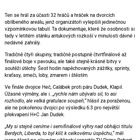
Ten se hrál za účasti 32 hráčů a hráček na dvorcích
oblíbeného areálu, jenž organizátoři vylepšili jedinečnou
vzpomínkovou tabulí. Ta dokumentuje, které že osobnosti si
tady v letitém stánku antukových rozkoší v minulosti dávné i
nedávné zahrály.
Tradičně čtyři skupiny, tradičně postupně čtvrtfinálové až
finálové boje v pavouku, ale také stejně krásné bitvy v
soutěži útěchy. Šest hodin napěchovaných zážitky, sprinty,
kraťasy, smeči, loby, zmarem i štěstím.
Ve finále dvojice Heč, Calábek proti páru Dudek, Klapil.
Úžasné výměny, ale i…
„rychle nám ubývalo sil, to asi
rozhodlo, ale velká gratulace soupeři,“
hlásil za poraženou,
ale ne pokořenou dvojici po výsledku 6:3 pro největší
překvapení H+C Jan Dudek.
„My si stejně ceníme i semifinálové výhry nad obhájci titulu
Berdych, Liberda, to byl klíč k celkovému úspěchu,“
měl