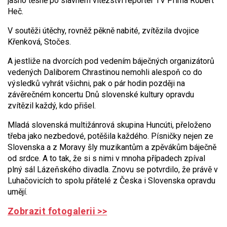
jasno těsně po slavném vítězství reportér TV Prima Robert
Heč.
V soutěži útěchy, rovněž pěkně nabité, zvítězila dvojice
Křenková, Stočes.
A jestliže na dvorcích pod vedením báječných organizátorů
vedených Daliborem Chrastinou nemohli alespoň co do
výsledků vyhrát všichni, pak o pár hodin později na
závěrečném koncertu Dnů slovenské kultury opravdu
zvítězil každý, kdo přišel.
Mladá slovenská multižánrová skupina Huncúti, přeloženo
třeba jako nezbedové, potěšila každého. Písničky nejen ze
Slovenska a z Moravy šly muzikantům a zpěvákům báječně
od srdce. A to tak, že si s nimi v mnoha případech zpíval
plný sál Lázeňského divadla. Znovu se potvrdilo, že právě v
Luhačovicích to spolu přátelé z Česka i Slovenska opravdu
umějí.
Zobrazit fotogalerii >>