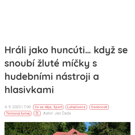
Hráli jako huncúti… když se
snoubí žluté míčky s
hudebními nástroji a
hlasivkami
4. 9. 2023 | 7:00
Co se děje
,
Sport
Luhačovice
Osobnosti
Autor: Jan Čada
Tenisový turnaj
ZL