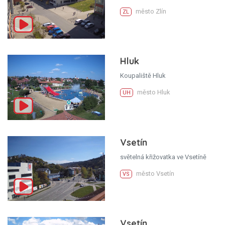
město Zlín
ZL
Hluk
Koupaliště Hluk
město Hluk
UH
Vsetín
světelná křižovatka ve Vsetíně
město Vsetín
VS
Vsetín