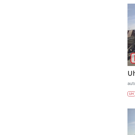
U
aut
UH