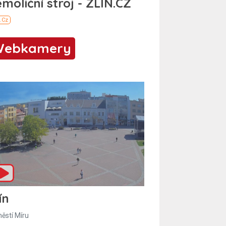
Webkamery
ín
ěstí Míru