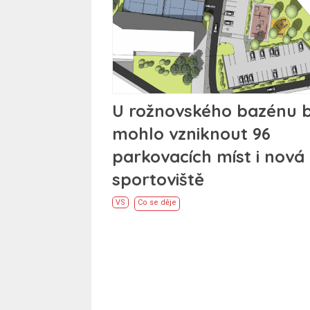
U rožnovského bazénu 
mohlo vzniknout 96
parkovacích míst i nová
sportoviště
VS
Co se děje