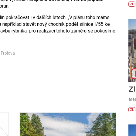
ZL
orun.
ín pokračovat i v dalších letech. „V plánu toho máme
 například stavět nový chodník podél silnice I/55 ke
tavbu rybníka, pro realizaci tohoto záměru se pokusíme
 Frolová
Zl
areá
ZL