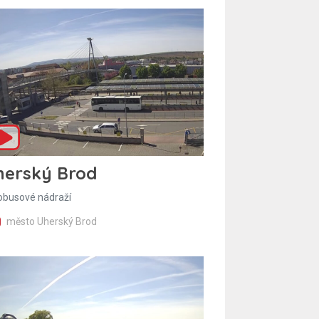
herský Brod
obusové nádraží
město Uherský Brod