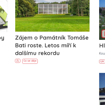
Zájem o Památník Tomáše
by
Bati roste. Letos míří k
H
dalšímu rekordu
Kou
ZL
Co se děje
UH