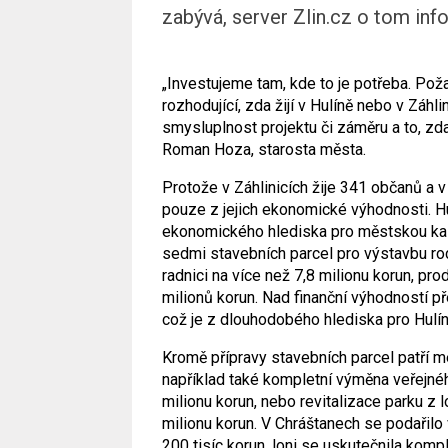
zabývá, server Zlin.cz o tom inf
„Investujeme tam, kde to je potřeba. Po
rozhodující, zda žijí v Hulíně nebo v Záhli
smysluplnost projektu či záměru a to, zda 
Roman Hoza, starosta města.
Protože v Záhlinicích žije 341 občanů a v
pouze z jejich ekonomické výhodnosti. Hulí
ekonomického hlediska pro městskou ka
sedmi stavebních parcel pro výstavbu rod
radnici na více než 7,8 milionu korun, pr
milionů korun. Nad finanční výhodností př
což je z dlouhodobého hlediska pro Hulí
Kromě přípravy stavebních parcel patří me
například také kompletní výměna veřejnéh
milionu korun, nebo revitalizace parku z 
milionu korun. V Chráštanech se podařilo 
200 tisíc korun, loni se uskutečnila komp