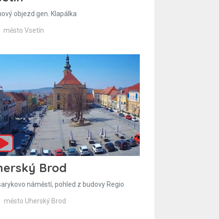
hový objezd gen. Klapálka
město Vsetín
herský Brod
arykovo náměstí, pohled z budovy Regio
město Uherský Brod