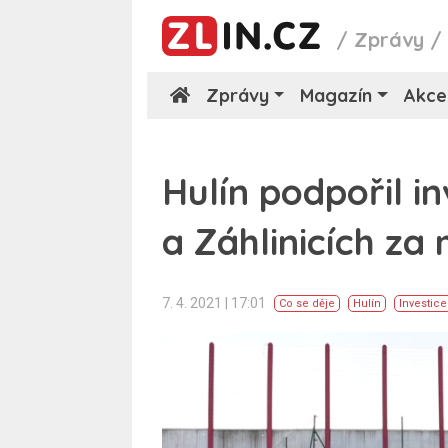
/
Zprávy
Zprávy
Magazín
Akce
Hulín podpořil i
a Záhlinicích za
7. 4. 2021 | 17:01
Co se děje
Hulín
Investice