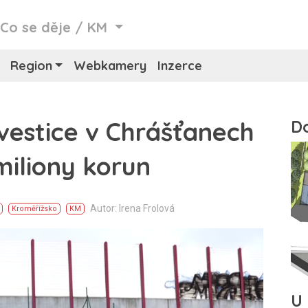
/
Co se děje
/
KM
Region
Webkamery
Inzerce
nvestice v Chrášťanech
 miliony korun
Autor: Irena Frolová
Kroměřížsko
KM