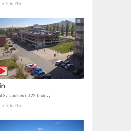
město Zlín
ín
l Svit, pohled od 22. budovy
město Zlín