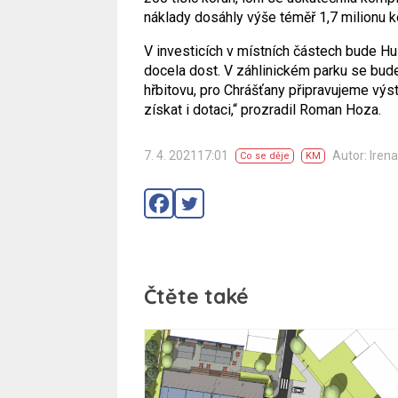
náklady dosáhly výše téměř 1,7 milionu k
V investicích v místních částech bude Hul
docela dost. V záhlinickém parku se bude
hřbitovu, pro Chrášťany připravujeme výs
získat i dotaci,“ prozradil Roman Hoza.
7. 4. 202117:01
Autor: Irena
Co se děje
KM
Čtěte také