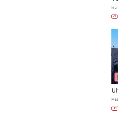
kru
VS
U
Mas
UB