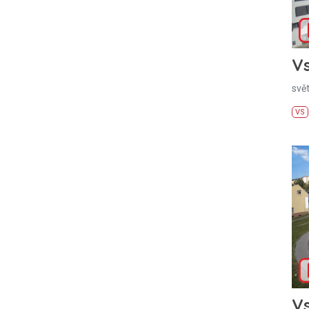
Vs
svě
VS
Vs