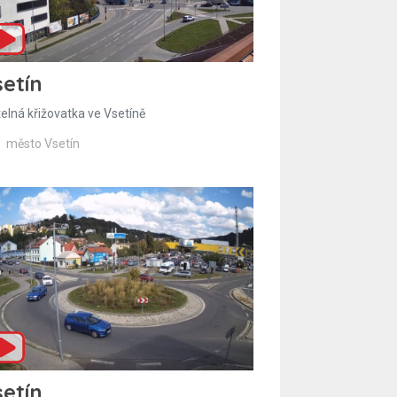
etín
telná křižovatka ve Vsetíně
město Vsetín
etín