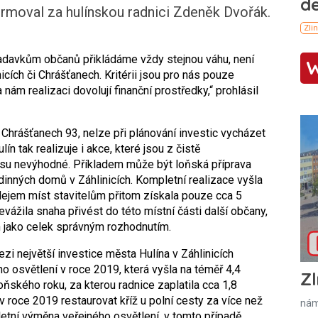
ormoval za hulínskou radnici Zdeněk Dvořák.
žadavkům občanů přikládáme vždy stejnou váhu, není
nicích či Chrášťanech. Kritérii jsou pro nás pouze
nám realizaci dovolují finanční prostředky,“ prohlásil
 Chrášťanech 93, nelze při plánování investic vycházet
n tak realizuje i akce, které jsou z čistě
su nevýhodné. Příkladem může být loňská příprava
inných domů v Záhlinicích. Kompletní realizace vyšla
odejem míst stavitelům přitom získala pouze cca 5
evážila snaha přivést do této místní části další občany,
n jako celek správným rozhodnutím.
zi největší investice města Hulína v Záhlinicích
o osvětlení v roce 2019, která vyšla na téměř 4,4
Zl
loňského roku, za kterou radnice zaplatila cca 1,8
v roce 2019 restaurovat kříž u polní cesty za více než
nám
letní výměna veřejného osvětlení, v tomto případě