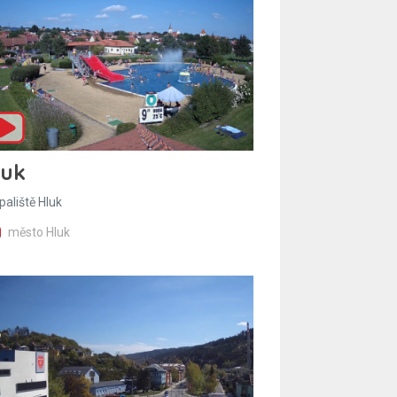
luk
paliště Hluk
město Hluk