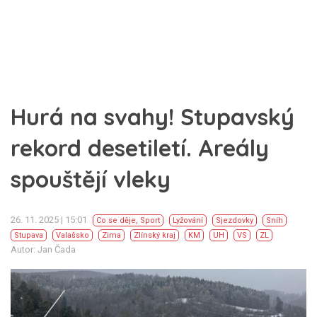
Hurá na svahy! Stupavský
rekord desetiletí. Areály
spouštějí vleky
26. 11. 2025 | 15:01
Co se děje
,
Sport
Lyžování
Sjezdovky
Sníh
Stupava
Valašsko
Zima
Zlínský kraj
KM
UH
VS
ZL
Autor: Jan Čada