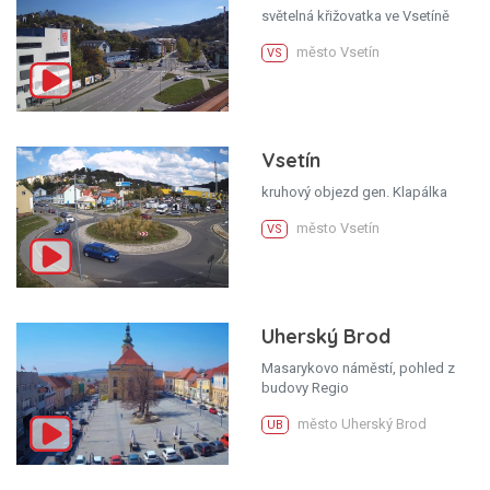
světelná křižovatka ve Vsetíně
město Vsetín
VS
Vsetín
kruhový objezd gen. Klapálka
město Vsetín
VS
Uherský Brod
Masarykovo náměstí, pohled z
budovy Regio
město Uherský Brod
UB