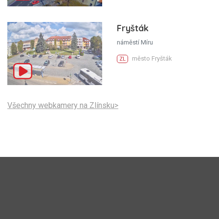
Fryšták
náměstí Míru
město Fryšták
ZL
Všechny webkamery na Zlínsku>