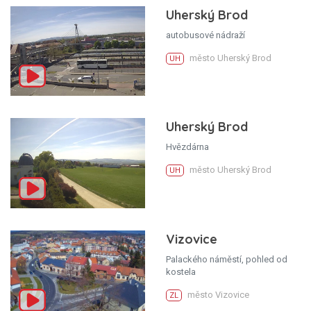
Uherský Brod
autobusové nádraží
město Uherský Brod
UH
Uherský Brod
Hvězdárna
město Uherský Brod
UH
Vizovice
Palackého náměstí, pohled od
kostela
město Vizovice
ZL