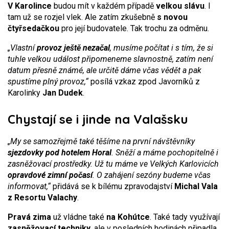
V Karolince
budou mít v každém případě
velkou slávu
. I
tam už se rozjel vlek. Ale zatím zkušebně
s novou
čtyřsedačkou
pro její budovatele. Tak trochu za odměnu.
„Vlastní
provoz ještě nezačal
, musíme počítat i s tím, že si
tuhle velkou událost připomeneme slavnostně, zatím není
datum přesně známé, ale určitě dáme včas vědět a pak
spustíme plný provoz,“
posílá vzkaz zpod Javorníků z
Karolinky
Jan Dudek
.
Chystají se i jinde na Valašsku
„My se samozřejmě také těšíme na první návštěvníky
sjezdovky pod hotelem Horal
. Sněží a máme pochopitelně i
zasněžovací prostředky. Už tu máme ve Velkých Karlovicích
opravdové zimní počasí
. O zahájení sezóny budeme včas
informovat,“
přidává se k bílému zpravodajství
Michal Vala
z Resortu Valachy
.
Pravá zima
už vládne také
na Kohútce
. Také tady využívají
zasněžovací techniky
, ale v posledních hodinách připadla