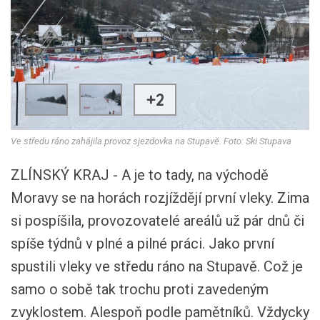
+2
Ve středu ráno zahájila provoz sjezdovka na Stupavě. Foto: Ski Stupava
ZLÍNSKÝ KRAJ - A je to tady, na východě
Moravy se na horách rozjíždějí první vleky. Zima
si pospíšila, provozovatelé areálů už pár dnů či
spíše týdnů v plné a pilné práci. Jako první
spustili vleky ve středu ráno na Stupavě. Což je
samo o sobě tak trochu proti zavedeným
zvyklostem. Alespoň podle pamětníků. Vždycky