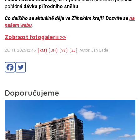
pořádná
dávka přírodního sněhu
.
Co dalšího se aktuálně děje ve Zlínském kraji? Dozvíte se
na
našem webu
.
Zobrazit fotogalerii >>
26. 11. 202512:45
Autor: Jan Čada
KM
UH
VS
ZL