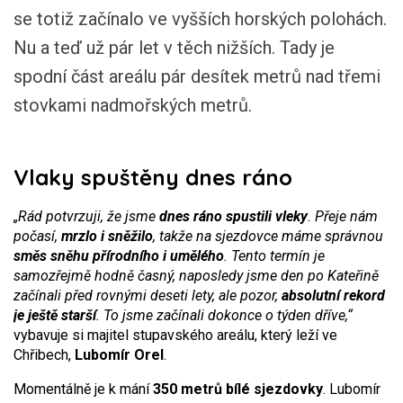
se totiž začínalo ve vyšších horských polohách.
Nu a teď už pár let v těch nižších. Tady je
spodní část areálu pár desítek metrů nad třemi
stovkami nadmořských metrů.
Vlaky spuštěny dnes ráno
„Rád potvrzuji, že jsme
dnes ráno spustili vleky
. Přeje nám
počasí,
mrzlo i sněžilo
, takže na sjezdovce máme správnou
směs sněhu přírodního i umělého
. Tento termín je
samozřejmě hodně časný, naposledy jsme den po Kateřině
začínali před rovnými deseti lety, ale pozor,
absolutní rekord
je ještě starší
. To jsme začínali dokonce o týden dříve,“
vybavuje si majitel stupavského areálu, který leží ve
Chřibech,
Lubomír Orel
.
Momentálně je k mání
350 metrů bílé sjezdovky
. Lubomír