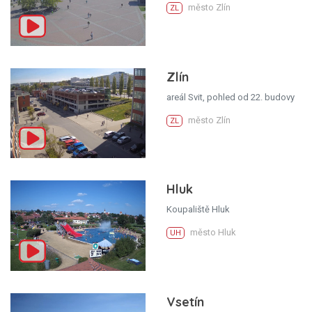
město Zlín
ZL
Zlín
areál Svit, pohled od 22. budovy
město Zlín
ZL
Hluk
Koupaliště Hluk
město Hluk
UH
Vsetín