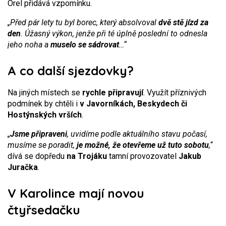
Orel přidává vzpomínku.
„Před pár lety tu byl borec, který absolvoval
dvě stě jízd za
den
. Úžasný výkon, jenže při té úplně poslední to odnesla
jeho noha a
muselo se sádrovat
…“
A co další sjezdovky?
Na jiných místech se
rychle připravují
. Využít příznivých
podmínek by chtěli i
v Javorníkách, Beskydech či
Hostýnských vrších
.
„
Jsme připraveni
, uvidíme podle aktuálního stavu počasí,
musíme se poradit,
je možné, že otevřeme už tuto sobotu
,
“
dívá se dopředu
na Trojáku
tamní provozovatel
Jakub
Juračka
.
V Karolince mají novou
čtyřsedačku