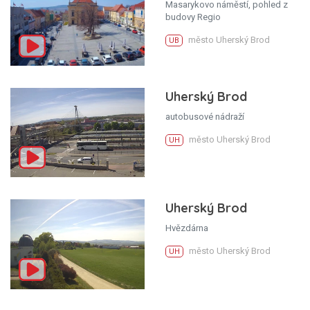
Masarykovo náměstí, pohled z
budovy Regio
město Uherský Brod
UB
Uherský Brod
autobusové nádraží
město Uherský Brod
UH
Uherský Brod
Hvězdárna
město Uherský Brod
UH