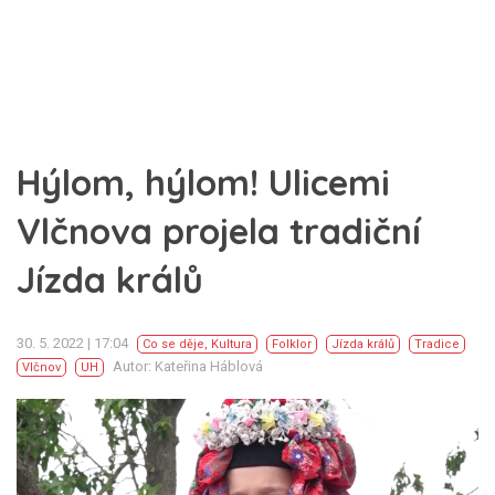
Hýlom, hýlom! Ulicemi
Vlčnova projela tradiční
Jízda králů
30. 5. 2022 | 17:04
Co se děje
,
Kultura
Folklor
Jízda králů
Tradice
Autor: Kateřina Háblová
Vlčnov
UH