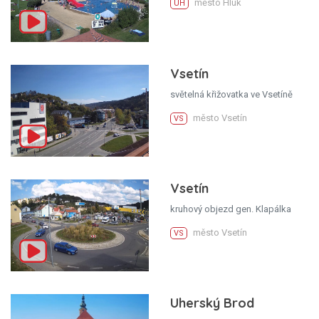
město Hluk
UH
Vsetín
světelná křižovatka ve Vsetíně
město Vsetín
VS
Vsetín
kruhový objezd gen. Klapálka
město Vsetín
VS
Uherský Brod