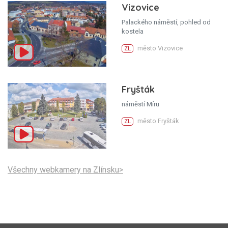
Vizovice
Palackého náměstí, pohled od
kostela
město Vizovice
ZL
Fryšták
náměstí Míru
město Fryšták
ZL
Všechny webkamery na Zlínsku>