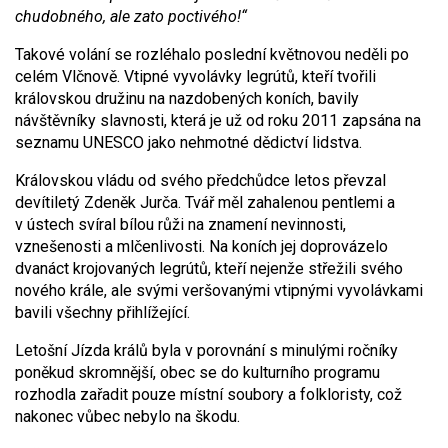
chudobného, ale zato poctivého!“
Takové volání se rozléhalo poslední květnovou neděli po
celém Vlčnově. Vtipné vyvolávky legrútů, kteří tvořili
královskou družinu na nazdobených koních, bavily
návštěvníky slavnosti, která je už od roku 2011 zapsána na
seznamu UNESCO jako nehmotné dědictví lidstva.
Královskou vládu od svého předchůdce letos převzal
devítiletý Zdeněk Jurča. Tvář měl zahalenou pentlemi a
v ústech svíral bílou růži na znamení nevinnosti,
vznešenosti a mlčenlivosti. Na koních jej doprovázelo
dvanáct krojovaných legrútů, kteří nejenže střežili svého
nového krále, ale svými veršovanými vtipnými vyvolávkami
bavili všechny přihlížející.
Letošní Jízda králů byla v porovnání s minulými ročníky
poněkud skromnější, obec se do kulturního programu
rozhodla zařadit pouze místní soubory a folkloristy, což
nakonec vůbec nebylo na škodu.