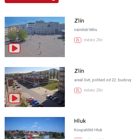
Zlín
náměstí Míru
město Zlín
ZL
Zlín
areál Svit, pohled od 22. budovy
město Zlín
ZL
Hluk
Koupaliště Hluk