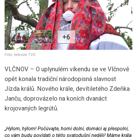
+6
Foto: televize TVS
VLČNOV – O uplynulém víkendu se ve Vlčnově
opět konala tradiční národopisná slavnost
Jízda králů. Nového krále, devítiletého Zdeňka
Janču, doprovázelo na koních dvanáct
krojovaných legrútů.
„
Hýlom, hýlom! Počúvajte, horní dolní, domácí aj přespolní,
co vám budu povídati o téjto svatodušní neděli! Máme krála