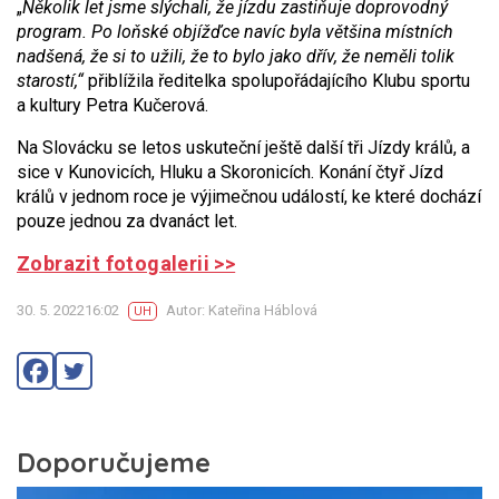
„
N
ěkolik let
jsme
slýchali, že jízdu zastiňuje doprovodný
program. Po loňské objížďce navíc byla většina místních
nadšená, že si to užili, že to bylo jako dřív, že neměli tolik
starostí,“
přiblížila ředitelka spolupořádajícího Klubu sportu
a kultury Petra Kučerová.
Na Slovácku se letos uskuteční ještě další tři Jízdy králů, a
sice v Kunovicích, Hluku a Skoronicích. Konání čtyř Jízd
králů v jednom roce je výjimečnou událostí, ke které dochází
pouze jednou za dvanáct let.
Zobrazit fotogalerii >>
30. 5. 202216:02
Autor: Kateřina Háblová
UH