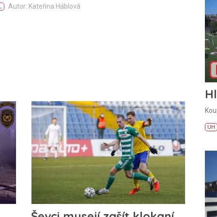
Autor: Kateřina Háblová
L
H
Kou
UH
Ševci musejí zašít klokaní