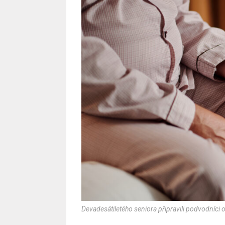
Devadesátiletého seniora připravili podvodníci o