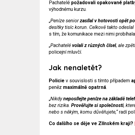
Pachatelé
požadovali opakované platb
výhodnému kurzu.
„
Peníze senior
zasílal v hotovosti opět p
desítky tisíc korun. Celkově takto odeslal
s tím, že komunikace mezi nimi probíhal
„
Pachatelé
volali z různých čísel
, ale zpě
policejní mluvčí.
Jak nenaletět?
Policie
v souvislosti s tímto případem
a
peněz
maximálně opatrná
.
„
Nikdy
neposílejte peníze na základě tele
bez rizika.
Prověřujte si společnosti
, kte
nebo s někým, komu důvěřujete,“
radí pol
Co dalšího se děje ve Zlínském kraji?