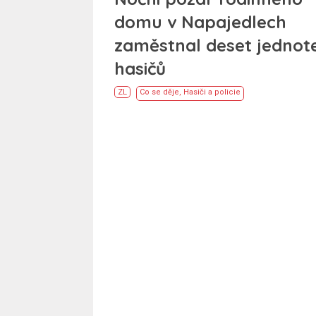
domu v Napajedlech
zaměstnal deset jednot
hasičů
ZL
Co se děje
,
Hasiči a policie