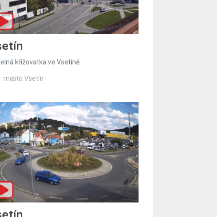
etín
telná křižovatka ve Vsetíně
město Vsetín
etín