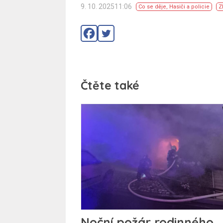
9. 10. 202511:06
Co se děje
,
Hasiči a policie
Z
Čtěte také
Noční požár rodinného