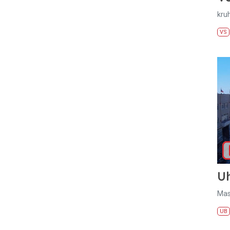
kru
VS
U
Mas
UB