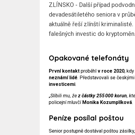
ZLÍNSKO - Další případ podvodnéh
devadesátiletého seniora v průbě
aktuálně řeší zlínští kriminalist
falešných investic do kryptoměn
Opakované telefonáty
První kontakt
proběhl
v roce 2020
, kd
neznámí lidé
. Představovali se českými 
investicemi
.
„
Slíbili mu, že
z částky 255 000 korun
, kt
policejní mluvčí
Monika Kozumplíková
.
Peníze posílal poštou
Senior postupně dostával poštou zásilky,