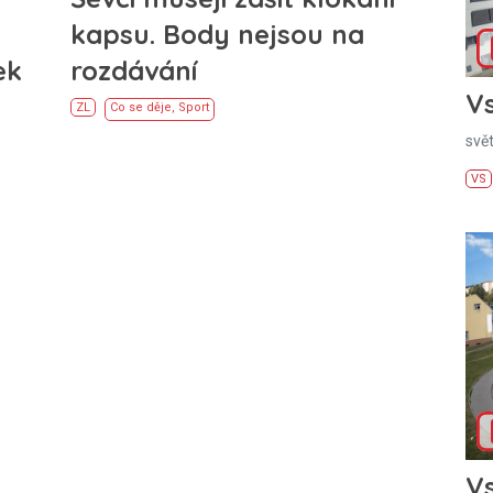
kapsu. Body nejsou na
ek
rozdávání
Vs
ZL
Co se děje
,
Sport
svě
VS
Vs