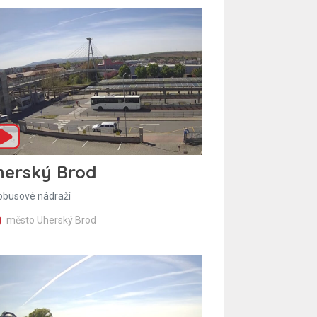
herský Brod
obusové nádraží
město Uherský Brod