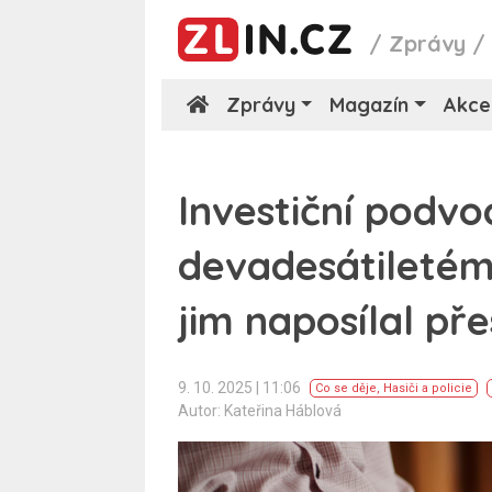
/
Zprávy
Zprávy
Magazín
Akce
Investiční podvod
devadesátiletém 
jim naposílal pře
9. 10. 2025 | 11:06
Co se děje
,
Hasiči a policie
Autor: Kateřina Háblová