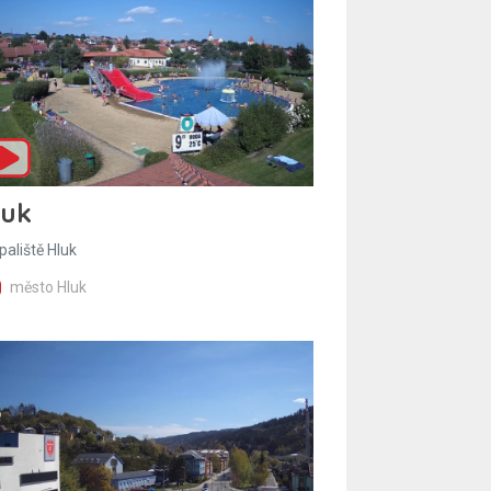
luk
paliště Hluk
město Hluk