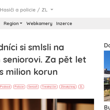
/
Hasiči a policie
/
ZL
Region
Webkamery
Inzerce
níci si smlsli na
seniorovi. Za pět let
s milion korun
Podvod
Policie
Senioři
Trestný čin
Zlínský kraj
ZL