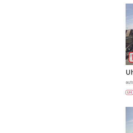
U
aut
UH