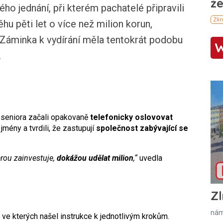
o jednání, při kterém pachatelé připravili
hu pěti let o více než milion korun,
é. Záminka k vydírání měla tentokrát podobu
.
y seniora začali opakovaně
telefonicky oslovovat
jmény a tvrdili, že zastupují
společnost zabývající se
erou zainvestuje,
dokážou udělat milion
,“
uvedla
Zl
nám
 ve kterých našel instrukce k jednotlivým krokům.