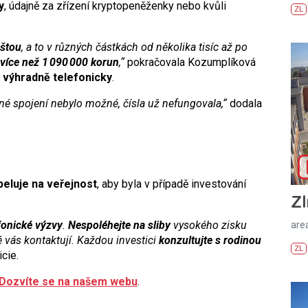
y
, údajně za zřízení kryptopeněženky nebo kvůli
ZL
oštou
, a to v různých částkách od několika tisíc až po
více než 1 090 000 korun
,“
pokračovala Kozumplíková
a
výhradně telefonicky
.
tné spojení nebylo možné, čísla už nefungovala,“
dodala
peluje na veřejnost
, aby byla v případě investování
Zl
fonické výzvy
.
Nespoléhejte na sliby
vysokého zisku
areá
ré vás kontaktují. Každou investici
konzultujte s rodinou
ZL
icie.
Dozvíte se na našem webu
.