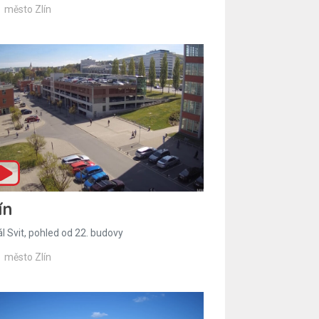
město Zlín
ín
l Svit, pohled od 22. budovy
město Zlín