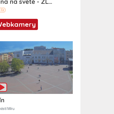
Webkamery
ín
ěstí Míru