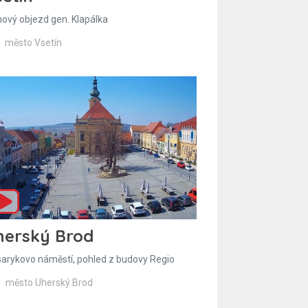
hový objezd gen. Klapálka
město Vsetín
herský Brod
arykovo náměstí, pohled z budovy Regio
město Uherský Brod