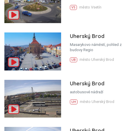
město Vsetín
VS
Uherský Brod
Masarykovo náměstí, pohled z
budovy Regio
město Uherský Brod
UB
Uherský Brod
autobusové nádraží
město Uherský Brod
UH
Uherský Brod