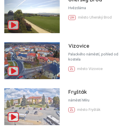
Hvězdárna
město Uherský Brod
UH
Vizovice
Palackého náměstí, pohled od
kostela
město Vizovice
ZL
Fryšták
náměstí Míru
město Fryšták
ZL