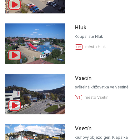
Hluk
Koupaliště Hluk
město Hluk
UH
Vsetín
světelná křižovatka ve Vsetíně
město Vsetín
VS
Vsetín
kruhový objezd gen. Klapálka