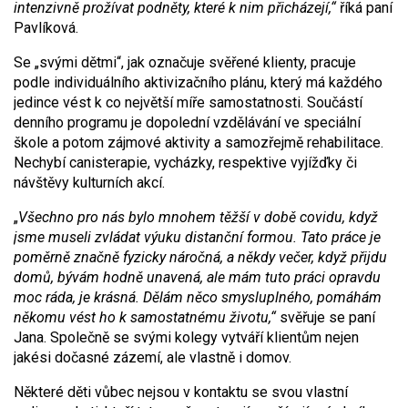
intenzivně prožívat podněty, které k nim přicházejí,“
říká paní
Pavlíková.
Se „svými dětmi“, jak označuje svěřené klienty, pracuje
podle individuálního aktivizačního plánu, který má každého
jedince vést k co největší míře samostatnosti. Součástí
denního programu je dopolední vzdělávání ve speciální
škole a potom zájmové aktivity a samozřejmě rehabilitace.
Nechybí canisterapie, vycházky, respektive vyjížďky či
návštěvy kulturních akcí.
„
Všechno pro nás bylo mnohem těžší v době
covidu
, když
jsme museli zvládat výuku distanční formou. Tato práce je
poměrně značně fyzicky náročná, a někdy večer, když přijdu
domů, bývám hodně unavená, ale mám tuto práci opravdu
moc ráda, je krásná. Dělám něco smysluplného, pomáhám
někomu vést ho k samostatnému životu,“
svěřuje se paní
Jana. Společně se svými kolegy vytváří klientům nejen
jakési dočasné zázemí, ale vlastně i domov.
Některé děti vůbec nejsou v kontaktu se svou vlastní