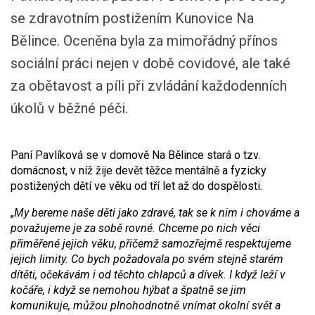
se zdravotním postižením Kunovice Na
Bělince. Oceněna byla za mimořádný přínos
sociální práci nejen v době covidové, ale také
za obětavost a píli při zvládání každodenních
úkolů v běžné péči.
Paní Pavlíková se v domově Na Bělince stará o tzv.
domácnost, v níž žije devět těžce mentálně a fyzicky
postižených dětí ve věku od tří let až do dospělosti.
„
My bereme naše děti jako zdravé, tak se k nim i chováme a
považujeme je za sobě rovné. Chceme po nich věci
přiměřené jejich věku, přičemž samozřejmě respektujeme
jejich limity. Co bych požadovala po svém stejně starém
dítěti, očekávám i od těchto chlapců a dívek. I když leží v
kočáře, i když se nemohou hýbat a špatně se jim
komunikuje, můžou plnohodnotně vnímat okolní svět a