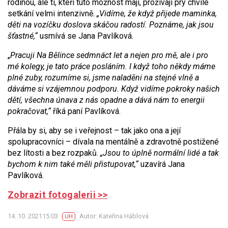
rodinou, ale ti, kteří tuto možnost mají, prožívají prý chvíle
setkání velmi intenzivně.
„Vidíme, že když přijede maminka,
děti na vozíčku doslova skáčou radostí. Poznáme, jak jsou
šťastné,“
usmívá se Jana Pavlíková.
„
Pracuji Na Bělince sedmnáct let a nejen pro mě, ale i pro
mé kolegy, je tato práce posláním. I když toho někdy máme
plné zuby, rozumíme si, jsme naladěni na stejné vlně a
dáváme si vzájemnou podporu. Když vidíme pokroky našich
dětí, všechna únava z nás opadne a dává nám to energii
pokračovat,“
říká paní Pavlíková.
Přála by si, aby se i veřejnost – tak jako ona a její
spolupracovníci – dívala na mentálně a zdravotně postižené
bez lítosti a bez rozpaků.
„Jsou to úplně normální lidé a tak
bychom k nim také měli přistupovat,“
uzavírá Jana
Pavlíková.
Zobrazit fotogalerii >>
14. 10. 202115:03
Autor: Kateřina Háblová
UH