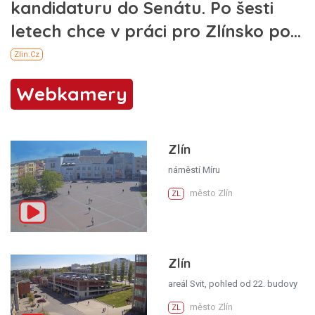
Webkamery
Zlín
náměstí Míru
město Zlín
ZL
Zlín
areál Svit, pohled od 22. budovy
město Zlín
ZL