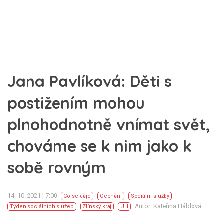
Jana Pavlíková: Děti s
postižením mohou
plnohodnotně vnímat svět,
chováme se k nim jako k
sobě rovným
14. 10. 2021 | 7:00
Co se děje
Ocenění
Sociální služby
Autor: Kateřina Háblová
Týden sociálních služeb
Zlínský kraj
UH