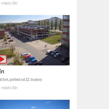
město Zlín
ín
l Svit, pohled od 22. budovy
město Zlín