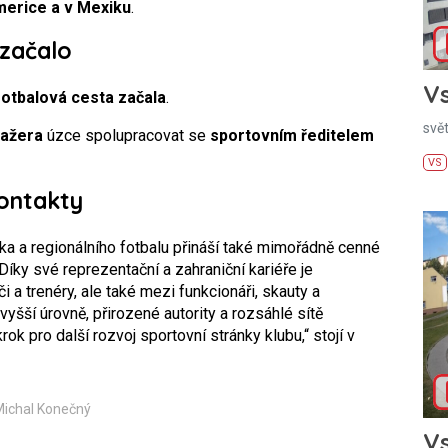
merice a v Mexiku
.
 začalo
Vs
fotbalová cesta začala
.
svě
nažera
úzce spolupracovat se
sportovním ředitelem
VS
kontakty
ka a regionálního fotbalu přináší také mimořádně cenné
íky své reprezentační a zahraniční kariéře je
a trenéry, ale také mezi funkcionáři, skauty a
yšší úrovně, přirozené autority a rozsáhlé sítě
ok pro další rozvoj sportovní stránky klubu,“ stojí v
Michal Konečný
Vs