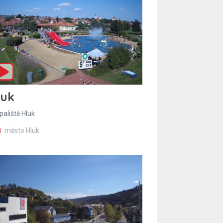
luk
paliště Hluk
město Hluk