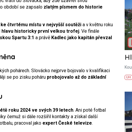
ec vrátil do Slovácka, aby zde uzavřel svou
oto období se zapsalo
zlatým písmem do historie
ke čtvrtému místu v nejvyšší soutěži
a v květnu roku
hlavu historicky první velkou trofej
. Ve finále
skou Spartu 3:1
a právě
Kadlec jako kapitán převzal
dměna
H
Kou
ých pohárech. Slovácko nejprve bojovalo v kvalifikaci
ěji se po zisku poháru
probojovalo až do základní
UH
u
 létě roku 2024 ve svých 39 letech
. Ani poté fotbal
díky čemuž si dále rozšířil kontakty a získal další
otbalu, pracoval jako
expert České televize
.