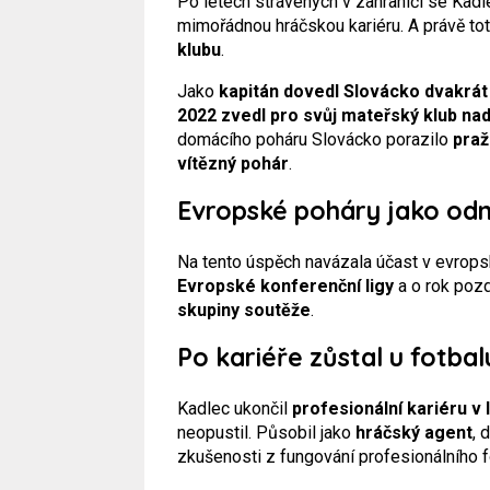
Po letech strávených v zahraničí se Kadl
mimořádnou hráčskou kariéru. A právě t
klubu
.
Jako
kapitán dovedl Slovácko dvakrát 
2022 zvedl pro svůj mateřský klub nad 
domácího poháru Slovácko porazilo
praž
vítězný pohár
.
Evropské poháry jako o
Na tento úspěch navázala účast v evropsk
Evropské konferenční ligy
a o rok pozd
skupiny soutěže
.
Po kariéře zůstal u fotbal
Kadlec ukončil
profesionální kariéru v
neopustil. Působil jako
hráčský agent
, 
zkušenosti z fungování profesionálního f