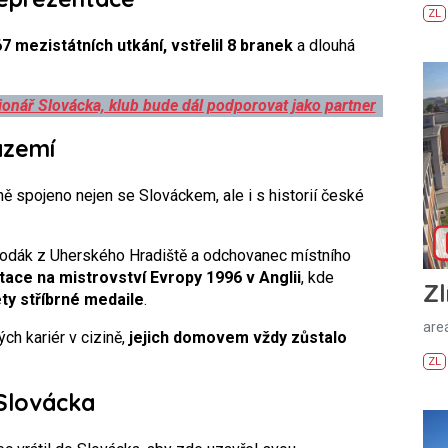
ZL
 mezistátních utkání, vstřelil 8 branek
a dlouhá
ionář Slovácka, klub bude dál podporovat jako partner
ázemí
ě spojeno nejen se Slováckem, ale i s historií české
 rodák z Uherského Hradiště a odchovanec místního
ace na mistrovství Evropy 1996 v Anglii
, kde
Zl
ety stříbrné medaile
.
areá
ch kariér v cizině,
jejich domovem vždy zůstalo
ZL
Slovácka