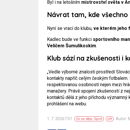
Byl i na letošním
mistrovství světa v A
Návrat tam, kde všechno
Nyní se vrací do klubu,
ve kterém jeho 
Kadlec bude ve funkci
sportovního ma
Veličem Šumulikoskim
.
Klub sází na zkušenosti i 
„Vedle výborné znalosti prostředí Slovác
kontakty napříč celým českým fotbalem. D
respektovanou osobností nejen mezi hráči 
manažery. Právě spojení zkušeností z nejv
kontaktů dělá z jeho příchodu významný kr
prohlášení na webu.
1. 7. 20267:01
Autor: 
Co se děje
,
Sport
UH