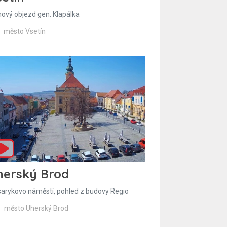
hový objezd gen. Klapálka
město Vsetín
herský Brod
arykovo náměstí, pohled z budovy Regio
město Uherský Brod