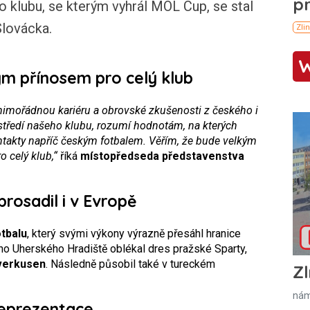
klubu, se kterým vyhrál MOL Cup, se stal
lovácka.
ým přínosem pro celý klub
mimořádnou kariéru a obrovské zkušenosti z českého i
středí našeho klubu, rozumí hodnotám, na kterých
takty napříč českým fotbalem. Věřím, že bude velkým
o celý klub,“
říká
místopředseda představenstva
rosadil i v Evropě
tbalu
, který svými výkony výrazně přesáhl hranice
ho Uherského Hradiště oblékal dres pražské Sparty,
verkusen
. Následně působil také v tureckém
Zl
nám
reprezentace