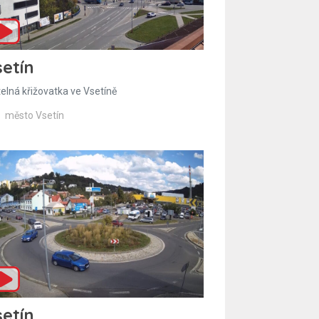
etín
telná křižovatka ve Vsetíně
město Vsetín
etín