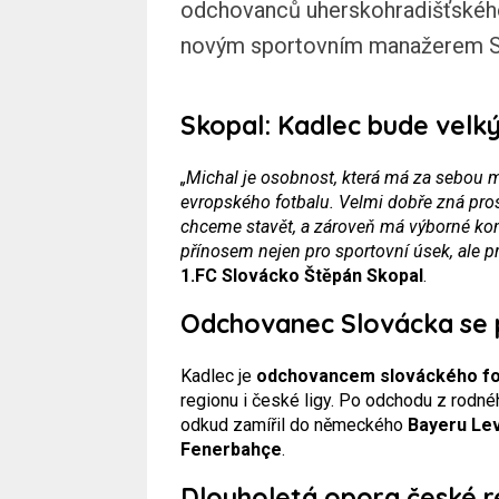
odchovanců uherskohradišťského 
novým sportovním manažerem S
Skopal: Kadlec bude velk
„Michal je osobnost, která má za sebou 
evropského fotbalu. Velmi dobře zná pro
chceme stavět, a zároveň má výborné kon
přínosem nejen pro sportovní úsek, ale pr
1.FC Slovácko Štěpán Skopal
.
Odchovanec Slovácka se p
Kadlec je
odchovancem slováckého fo
regionu i české ligy. Po odchodu z rodné
odkud zamířil do německého
Bayeru Le
Fenerbahçe
.
Dlouholetá opora české 