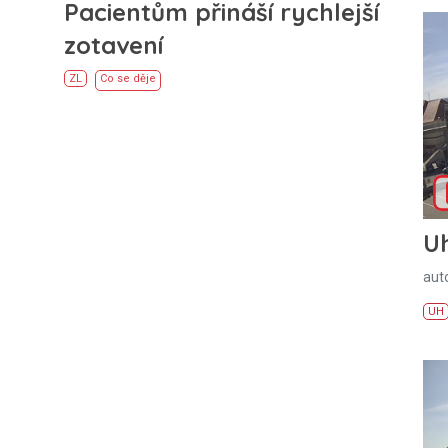
Pacientům přináší rychlejší
zotavení
ZL
Co se děje
U
aut
UH