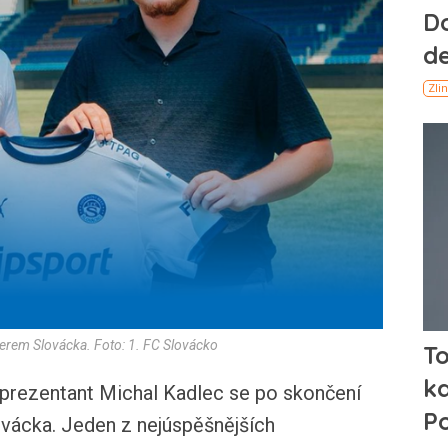
erem Slovácka. Foto: 1. FC Slovácko
rezentant Michal Kadlec se po skončení
ovácka. Jeden z nejúspěšnějších