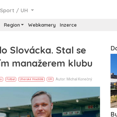
/
Sport
/
UH
Region
Webkamery
Inzerce
do Slovácka. Stal se
ím manažerem klubu
Autor: Michal Konečný
ko
Fotbal
Uherské Hradiště
UH