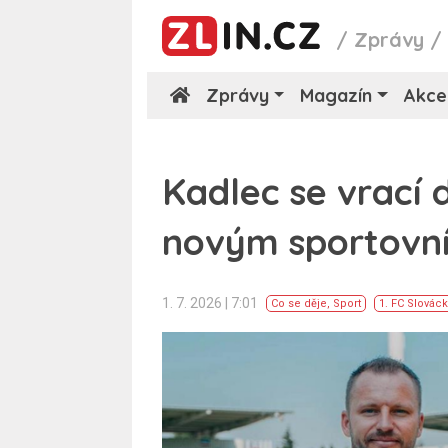
/
Zprávy
Zprávy
Magazín
Akce
Kadlec se vrací 
novým sportovn
1. 7. 2026 | 7:01
Co se děje
,
Sport
1. FC Slovác