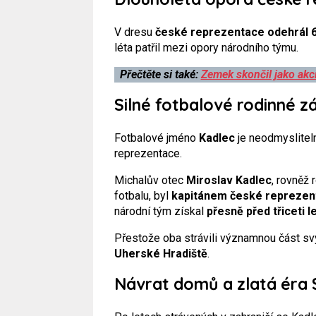
V dresu
české reprezentace odehrál 67
léta patřil mezi opory národního týmu.
Přečtěte si také:
Zemek skončil jako akc
Silné fotbalové rodinné z
Fotbalové jméno
Kadlec
je neodmysliteln
reprezentace.
Michalův otec
Miroslav Kadlec
, rovněž
fotbalu, byl
kapitánem české reprezent
národní tým získal
přesně před třiceti l
Přestože oba strávili významnou část svý
Uherské Hradiště
.
Návrat domů a zlatá éra 