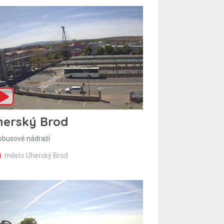
herský Brod
obusové nádraží
město Uherský Brod