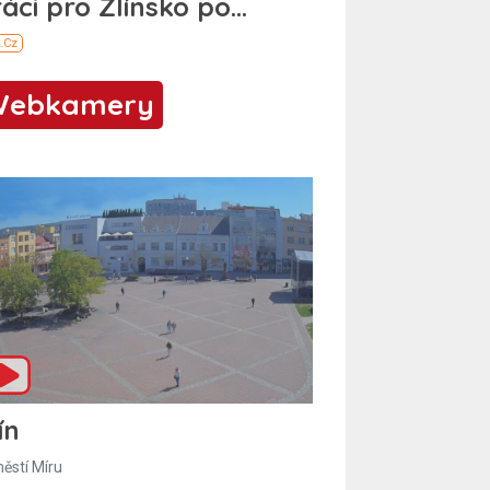
Webkamery
ín
ěstí Míru