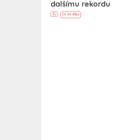
dalšímu rekordu
ZL
Co se děje