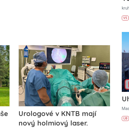
kru
VS
U
Mas
áše
Urologové v KNTB mají
UB
nový holmiový laser.