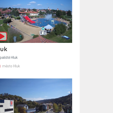
luk
paliště Hluk
město Hluk