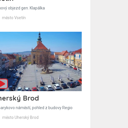
hový objezd gen. Klapálka
město Vsetín
herský Brod
arykovo náměstí, pohled z budovy Regio
město Uherský Brod