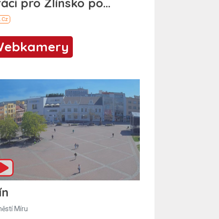
Webkamery
ín
ěstí Míru