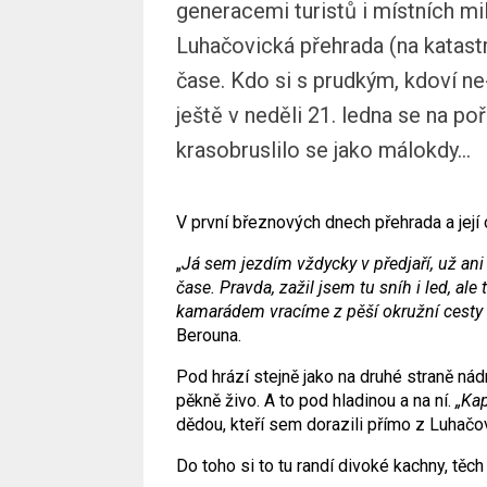
generacemi turistů i místních mil
Luhačovická přehrada (na katast
čase. Kdo si s prudkým, kdoví ne
ještě v neděli 21. ledna se na po
krasobruslilo se jako málokdy...
V první březnových dnech přehrada a její o
„
J
á sem jezdím vždycky v předjaří, už ani
čase. Pravda, zažil jsem tu sníh i led, al
kamarádem vracíme z pěší okružní cesty 
Berouna.
Pod hrází stejně jako na druhé straně nádr
pěkně živo. A to pod hladinou a na ní.
„Kap
dědou, kteří sem dorazili přímo z Luhačov
Do toho si to tu randí divoké kachny, těc