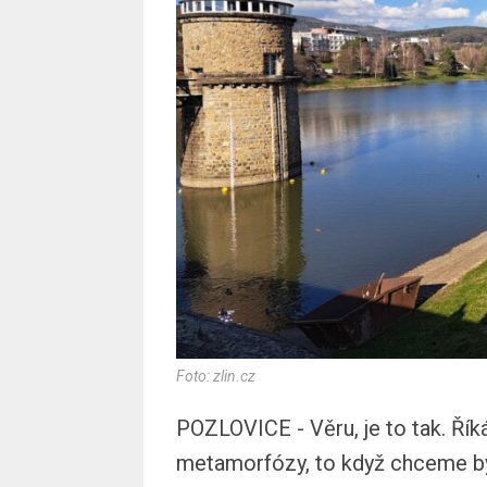
Foto: zlin.cz
POZLOVICE - Věru, je to tak. Ří
metamorfózy, to když chceme být 