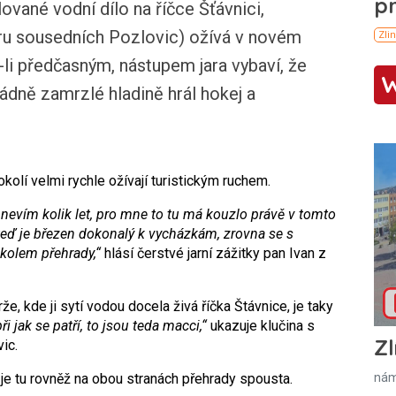
ované vodní dílo na říčce Šťávnici,
ru sousedních Pozlovic) ožívá v novém
-li předčasným, nástupem jara vybaví, že
řádně zamrzlé hladině hrál hokej a
kolí velmi rychle ožívají turistickým ruchem.
 nevím kolik let, pro mne to tu má kouzlo právě v tomto
e teď je březen dokonalý k vycházkám, zrovna se s
kolem přehrady,“
hlásí čerstvé jarní zážitky pan Ivan z
že, kde ji sytí vodou docela živá říčka Štávnice, je taky
ři jak se patří, to jsou teda macci,“
ukazuje klučina s
Zl
ic.
nám
h je tu rovněž na obou stranách přehrady spousta.