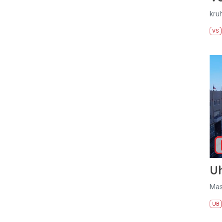
kru
VS
U
Mas
UB