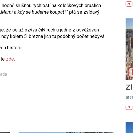
ZL
 hodně slušnou rychlostí na kolečkových bruslích
„Mami a kdy se budeme koupat?“
ptá se zvídavý
é je, že se už ozývá čilý ruch u jedné z osvěžoven
 jindy kolem 5. března jich tu podobný počet nebývá.
u historii.
ete
zde
.
Čada
Zl
areá
ZL