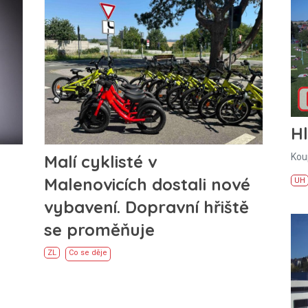
H
Kou
Malí cyklisté v
Malenovicích dostali nové
UH
vybavení. Dopravní hřiště
se proměňuje
ZL
Co se děje