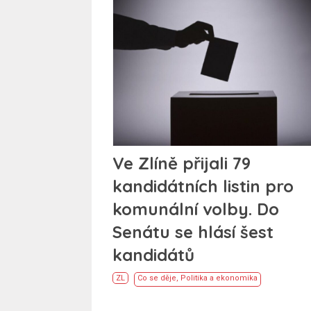
Ve Zlíně přijali 79
kandidátních listin pro
komunální volby. Do
Senátu se hlásí šest
kandidátů
ZL
Co se děje
,
Politika a ekonomika