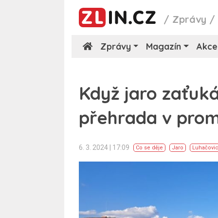
/
Zprávy
Zprávy
Magazín
Akce
Když jaro zaťuk
přehrada v pro
6. 3. 2024 | 17:09
Co se děje
Jaro
Luhačovi