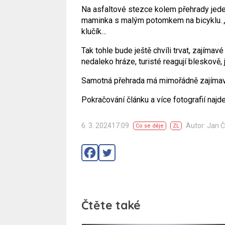
Na asfaltové stezce kolem přehrady jede
maminka s malým potomkem na bicyklu.
klučík…
Tak tohle bude ještě chvíli trvat, zajímav
nedaleko hráze, turisté reagují bleskově,
Samotná přehrada má mimořádně zajímavo
Pokračování článku a více fotografií najd
6. 3. 202417:09
Autor: Jan 
Co se děje
ZL
Čtěte také