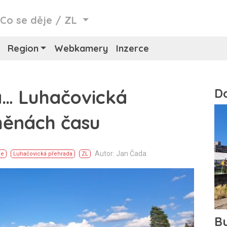
/
Co se děje
/
ZL
Region
Webkamery
Inzerce
á… Luhačovická
měnách času
Autor: Jan Čada
ce
Luhačovická přehrada
ZL