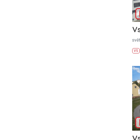
Vs
svě
VS
Vs