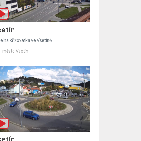
etín
telná křižovatka ve Vsetíně
město Vsetín
etín