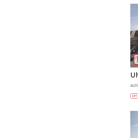
U
aut
UH