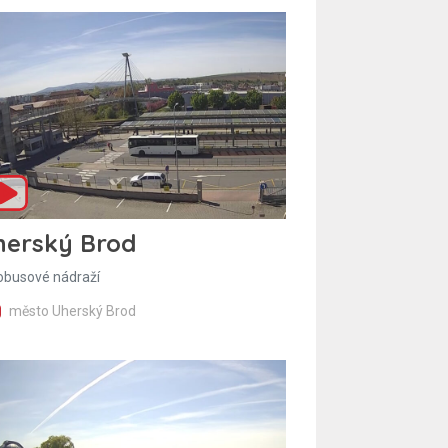
herský Brod
obusové nádraží
město Uherský Brod