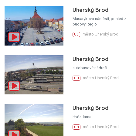
Uherský Brod
Masarykovo náměstí, pohled z
budovy Regio
město Uherský Brod
UB
Uherský Brod
autobusové nádraží
město Uherský Brod
UH
Uherský Brod
Hvězdárna
město Uherský Brod
UH