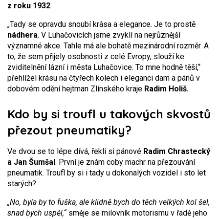
z roku 1932
.
„Tady se opravdu snoubí krása a elegance. Je to prostě
nádhera
. V Luhačovicích jsme zvyklí na nejrůznější
významné akce. Tahle má ale bohatě mezinárodní rozměr. A
to, že sem přijely osobnosti z celé Evropy, slouží ke
zviditelnění lázní i města Luhačovice. To mne hodně těší,“
přehlížel krásu na čtyřech kolech i eleganci dam a pánů v
dobovém odění hejtman Zlínského kraje
Radim Holiš.
Kdo by si troufl u takových skvostů
přezout pneumatiky?
Ve dvou se to lépe dívá, řekli si pánové
Radim Chrastecký
a Jan Šumšal
. První je znám coby machr na přezouvání
pneumatik. Troufl by si i tady u dokonalých vozidel i sto let
starých?
„No, byla by to fuška, ale klidně bych do těch velkých kol šel,
snad bych uspěl,“
směje se milovník motorismu v řadě jeho