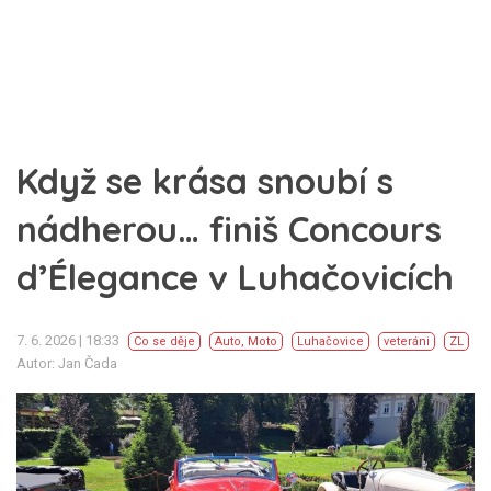
Když se krása snoubí s
nádherou… finiš Concours
d’Élegance v Luhačovicích
7. 6. 2026 | 18:33
Co se děje
Auto, Moto
Luhačovice
veteráni
ZL
Autor: Jan Čada