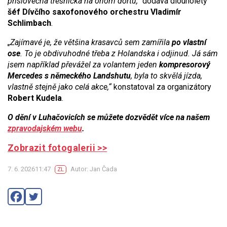
příslovečná třešnička na onom dortu,“
dodává dlouholetý
šéf Dívčího saxofonového orchestru Vladimír
Schlimbach
.
„Zajímavé je, že většina krasavců sem zamířila
po vlastní
ose
. To je obdivuhodné třeba z Holandska i odjinud. Já sám
jsem například převážel za volantem jeden
kompresorový
Mercedes s německého Landshutu
, byla to skvělá jízda,
vlastně stejně jako celá akce,“
konstatoval za organizátory
Robert Kudela
.
O dění v Luhačovicích se můžete dozvědět více na našem
zpravodajském webu
.
Zobrazit fotogalerii >>
7. 6. 202611:47
Autor: Jan Čada
ZL