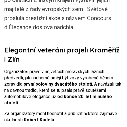
po cestách Zlínským krajem vystavili jejich
majitelé z řady evropských zemí. Světově
proslulá prestižní akce s názvem Concours
d'Élegance doslova nadchla.
Elegantní veteráni projeli Kroměříž
i Zlín
Organizátoři právě v největších moravských lázních
předvedli, jak nádherné umějí být vozy vyrobené během
zpravidla
první poloviny dvacátého století
. A navázali tak
na dávnou tradici, která se tu psala právě soutěžemi
automobilové elegance už
od konce 20. let minulého
století
.
Za organizátory mohl hodnotit a přiblížit některé zajímavé
okolnosti
Robert Kudela
.