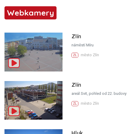
Webkamery
Zlín
náměstí Míru
město Zlín
ZL
Zlín
areál Svit, pohled od 22. budovy
město Zlín
ZL
Hluk