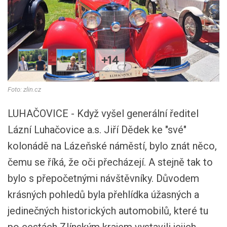
+14
Foto: zlin.cz
LUHAČOVICE - Když vyšel generální ředitel
Lázní Luhačovice a.s. Jiří Dědek ke "své"
kolonádě na Lázeňské náměstí, bylo znát něco,
čemu se říká, že oči přecházejí. A stejně tak to
bylo s přepočetnými návštěvníky. Důvodem
krásných pohledů byla přehlídka úžasných a
jedinečných historických automobilů, které tu