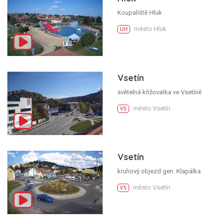
Koupaliště Hluk
město Hluk
UH
Vsetín
světelná křižovatka ve Vsetíně
město Vsetín
VS
Vsetín
kruhový objezd gen. Klapálka
město Vsetín
VS