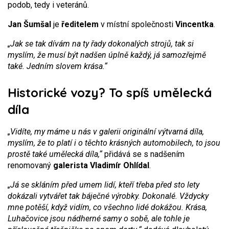
podob, tedy i veteránů.
Jan Šumšal
je
ředitelem
v místní společnosti
Vincentka
.
„Jak se tak dívám na ty řady dokonalých strojů, tak si
myslím, že musí být nadšen úplně každý, já samozřejmě
také. Jedním slovem krása.“
Historické vozy? To spíš umělecká
díla
„Vidíte, my máme u nás v galerii originální výtvarná díla,
myslím, že to platí i o těchto krásných automobilech, to jsou
prostě také umělecká díla,“
přidává se s nadšením
renomovaný
galerista Vladimír Ohlídal
.
„Já se skláním před umem lidí, kteří třeba před sto lety
dokázali vytvářet tak báječné výrobky. Dokonalé. Vždycky
mne potěší, když vidím, co všechno lidé dokážou. Krása,
Luhačovice jsou nádherné samy o sobě, ale tohle je