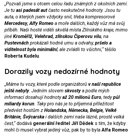
„Pozvali jsme s otcem celou řadu známých z okolních zemí.
Je tu
asi padesát aut
často neskutečné hodnoty. Jsou tu
auta, o kterých jsem vždycky snil, třeba kompresorové
Mercedesy, Alfy Romeo
a moře dalších, každý vůz má svůj
příběh. Naši hosté viděli skvělá místa Zlínského kraje, mimo
jiné
Kroměříž, Velehrad, zlínskou Čiperovu vilu
, na
Pustevnách
prokázali hodně umu a odvahy,
pršelo a
viditelnost byla minimální
, ale zvládli to všichni,“
těšilo
Roberta Kudelu
.
Dorazily vozy nedozírné hodnoty
„Máme tu vozy, které podle organizátorů
v naší republice
ještě nebyly
. Jedním slovem
skvosty
a podle mých
informací dosahují hodnoty
až 20 milionů Euro
, tedy
půl
miliardy korun
. Taky pro nás je to příjemná příležitost
předvést hostům z
Holandska, Německa, Belgie, Velké
Británie, Švýcarska
i dalších zemí naše lázně, prostě velká
čest,“
dodává
generální ředitel Jiří Dědek
s tím, že kdyby
mohl či musel vybrat jediný vůz, pak by to byla
Alfa Romeo