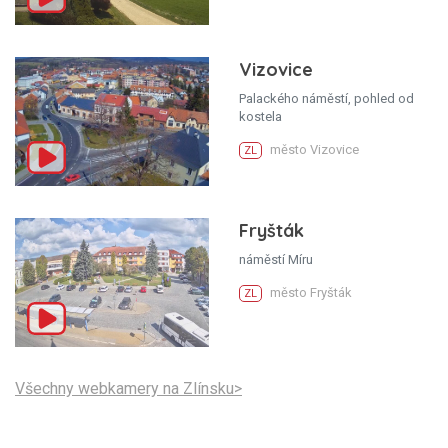
Vizovice
Palackého náměstí, pohled od
kostela
město Vizovice
ZL
Fryšták
náměstí Míru
město Fryšták
ZL
Všechny webkamery na Zlínsku>