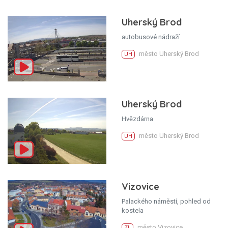
Uherský Brod
autobusové nádraží
město Uherský Brod
UH
Uherský Brod
Hvězdárna
město Uherský Brod
UH
Vizovice
Palackého náměstí, pohled od
kostela
město Vizovice
ZL