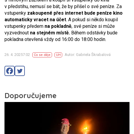
v předstihu, nemusí se bát, že by přišel o své peníze. Za
vstupenky
zakoupené přes internet bude peníze kino
automaticky vracet na účet
. A pokud si někdo koupil
vstupenky předem
na pokladně
, své peníze si může
vyzvednout
na stejném místě.
Během odstávky bude
pokladna otevřená vždy od 16:00 do 18:00 hodin.
26. 4. 20257:02
Autor: Gabriela Škrabalová
Co se děje
UH