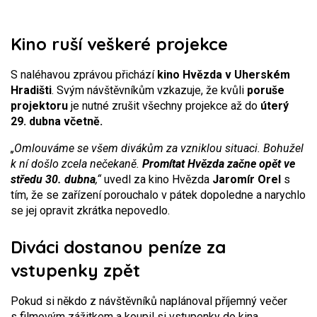
Kino ruší veškeré projekce
S naléhavou zprávou přichází
kino Hvězda v Uherském
Hradišti
. Svým návštěvníkům vzkazuje, že kvůli
poruše
projektoru
je nutné zrušit všechny projekce až do
úterý
29. dubna včetně.
„Omlouváme se všem divákům za vzniklou situaci. Bohužel
k ní došlo zcela nečekaně.
Promítat Hvězda začne opět ve
středu 30. dubna
,“
uvedl za kino Hvězda
Jaromír Orel
s
tím, že se zařízení porouchalo v pátek dopoledne a narychlo
se jej opravit zkrátka nepovedlo.
Diváci dostanou peníze za
vstupenky zpět
Pokud si někdo z návštěvníků naplánoval příjemný večer
s filmovým zážitkem a koupil si vstupenky do kina