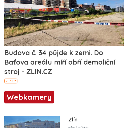
Webkamery
Zlín
náměstí Míru