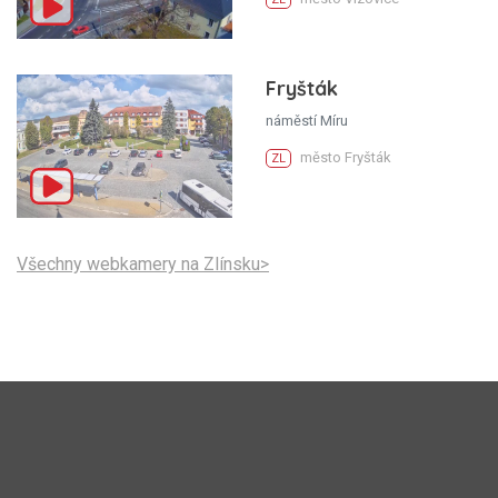
Fryšták
náměstí Míru
město Fryšták
ZL
Všechny webkamery na Zlínsku>