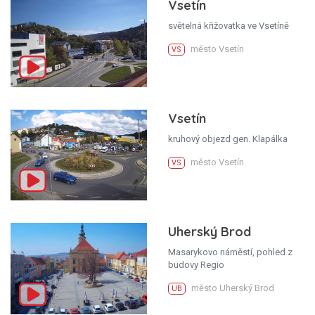
Vsetín
světelná křižovatka ve Vsetíně
město Vsetín
VS
Vsetín
kruhový objezd gen. Klapálka
město Vsetín
VS
Uherský Brod
Masarykovo náměstí, pohled z
budovy Regio
město Uherský Brod
UB