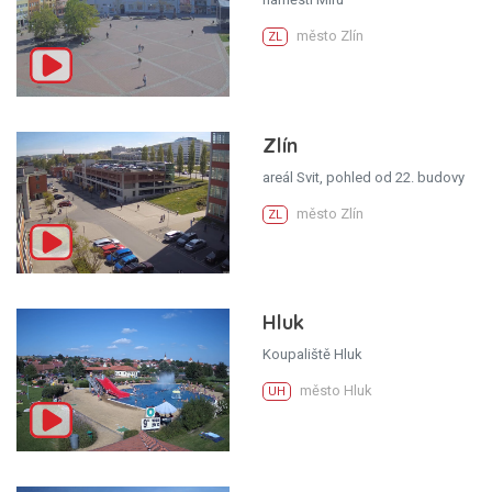
město Zlín
ZL
Zlín
areál Svit, pohled od 22. budovy
město Zlín
ZL
Hluk
Koupaliště Hluk
město Hluk
UH