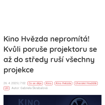
Kino Hvězda nepromítá!
Kvůli poruše projektoru se
až do středy ruší všechny
projekce
26. 4. 2025 | 7:02
Co se děje
Kino
Kino Hvězda
Uherské Hradiště
Autor: Gabriela Škrabalová
UH