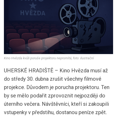
Kino Hvězda kvůli poruše projektoru nepromítá, foto: ilustrační
UHERSKÉ HRADIŠTĚ – Kino Hvězda musí až
do středy 30. dubna zrušit všechny filmové
projekce. Důvodem je porucha projektoru. Ten
by se mělo podařit zprovoznit nejpozději do
úterního večera. Návštěvníci, kteří si zakoupili
vstupenky v předstihu, dostanou peníze zpět.