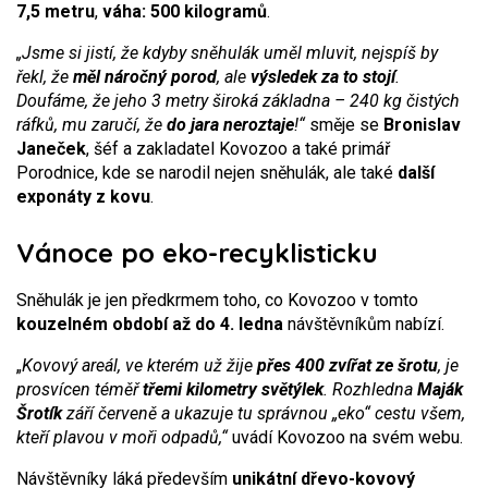
7,5 metru
,
váha: 500 kilogramů
.
„Jsme si jistí, že kdyby sněhulák uměl mluvit, nejspíš by
řekl, že
měl náročný porod
, ale
výsledek za to stojí
.
Doufáme, že jeho 3 metry široká základna – 240 kg čistých
ráfků, mu zaručí, že
do jara neroztaje
!“
směje se
Bronislav
Janeček
, šéf a zakladatel Kovozoo a také primář
Porodnice, kde se narodil nejen sněhulák, ale také
další
exponáty z kovu
.
Vánoce po eko-recyklisticku
Sněhulák je jen předkrmem toho, co Kovozoo v tomto
kouzelném období až do 4. ledna
návštěvníkům nabízí.
„
Kovový areál, ve kterém už žije
přes 400 zvířat ze šrotu
, je
prosvícen téměř
třemi kilometry světýlek
. Rozhledna
Maják
Šrotík
září červeně a ukazuje tu správnou „eko“ cestu všem,
kteří plavou v moři odpadů,“
uvádí Kovozoo na svém webu.
Návštěvníky láká především
unikátní dřevo-kovový