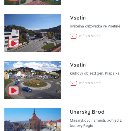
Vsetín
světelná křižovatka ve Vsetíně
město Vsetín
VS
Vsetín
kruhový objezd gen. Klapálka
město Vsetín
VS
Uherský Brod
Masarykovo náměstí, pohled z
budovy Regio