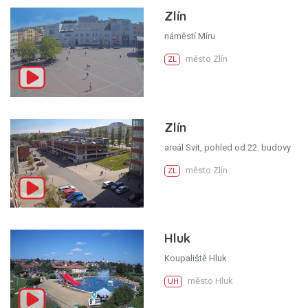
Zlín
náměstí Míru
město Zlín
ZL
Zlín
areál Svit, pohled od 22. budovy
město Zlín
ZL
Hluk
Koupaliště Hluk
město Hluk
UH