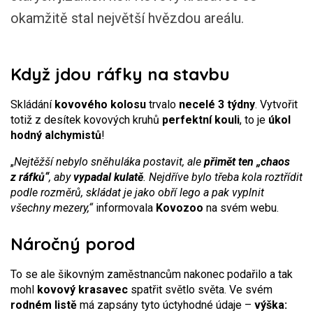
okamžitě stal největší hvězdou areálu.
Když jdou ráfky na stavbu
Skládání
kovového kolosu
trvalo
necelé 3 týdny
. Vytvořit
totiž z desítek kovových kruhů
perfektní kouli
, to je
úkol
hodný alchymistů
!
„
Nejtěžší nebylo sněhuláka postavit, ale
přimět ten „chaos
z ráfků“
, aby
vypadal kulatě
. Nejdříve bylo třeba kola roztřídit
podle rozměrů, skládat je jako obří lego a pak vyplnit
všechny mezery,“
informovala
Kovozoo
na svém webu.
Náročný porod
To se ale šikovným zaměstnancům nakonec podařilo a tak
mohl
kovový krasavec
spatřit světlo světa. Ve svém
rodném listě
má zapsány tyto úctyhodné údaje –
výška: