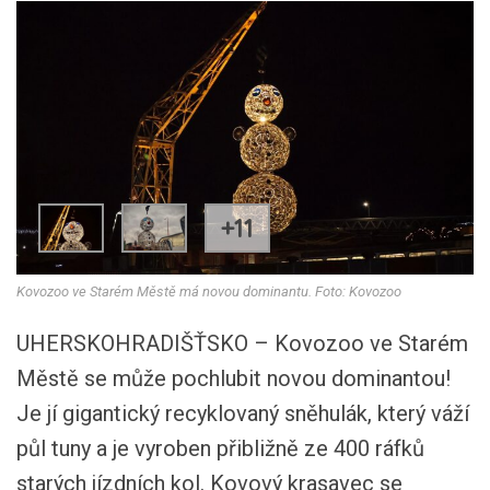
+11
Kovozoo ve Starém Městě má novou dominantu. Foto: Kovozoo
UHERSKOHRADIŠŤSKO – Kovozoo ve Starém
Městě se může pochlubit novou dominantou!
Je jí gigantický recyklovaný sněhulák, který váží
půl tuny a je vyroben přibližně ze 400 ráfků
starých jízdních kol. Kovový krasavec se