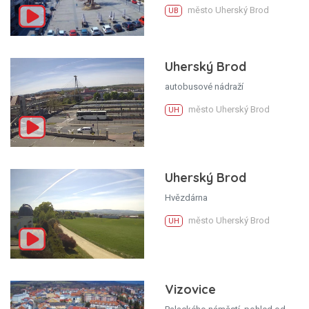
město Uherský Brod
UB
Uherský Brod
autobusové nádraží
město Uherský Brod
UH
Uherský Brod
Hvězdárna
město Uherský Brod
UH
Vizovice