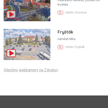
Palackého náměstí, pohled od
kostela
město Vizovice
ZL
Fryšták
náměstí Míru
město Fryšták
ZL
Všechny webkamery na Zlínsku>