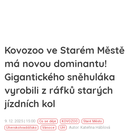
Kovozoo ve Starém Městě
má novou dominantu!
Gigantického sněhuláka
vyrobili z ráfků starých
jízdních kol
9. 12. 2025 | 15:00
Co se děje
KOVOZOO
Staré Město
Autor: Kateřina Háblová
Uherskohradišťsko
Vánoce
UH