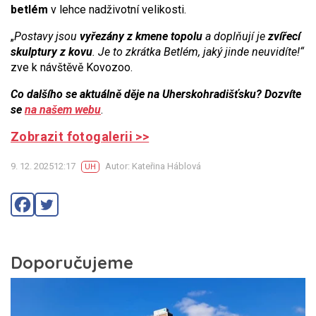
betlém
v lehce nadživotní velikosti.
„
Postavy jsou
vyřezány z kmene topolu
a doplňují je
zvířecí
skulptury z kovu
. Je to zkrátka Betlém, jaký jinde neuvidíte!“
zve k návštěvě Kovozoo.
Co dalšího se aktuálně děje na Uherskohradišťsku? Dozvíte
se
na našem webu
.
Zobrazit fotogalerii >>
9. 12. 202512:17
Autor: Kateřina Háblová
UH