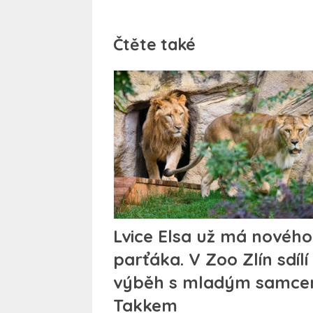
Čtěte také
Lvice Elsa už má nového
parťáka. V Zoo Zlín sdílí
výběh s mladým samc
Takkem