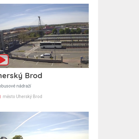
herský Brod
obusové nádraží
město Uherský Brod