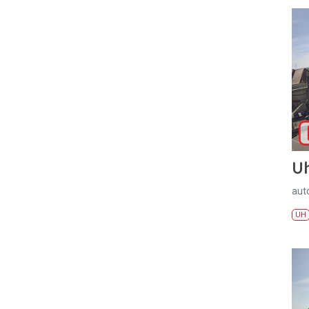
U
aut
UH