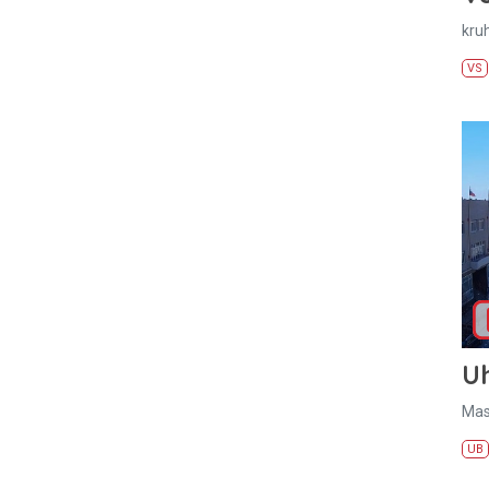
kru
VS
U
Mas
UB