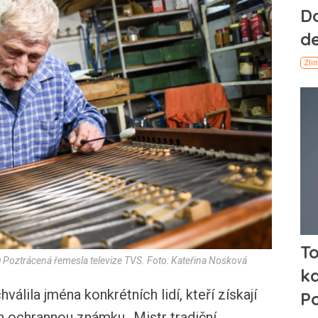
lu Poztrácená řemesla televize TVS. Foto: Kateřina Nosková
lila jména konkrétních lidí, kteří získají
h ochrannou známku „Mistr tradiční