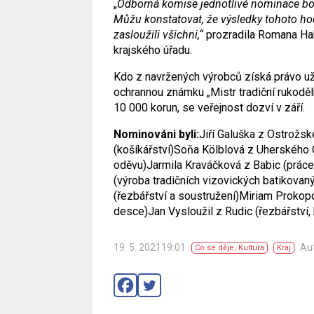
„
Odborná komise jednotlivé nominace bod
Můžu konstatovat, že výsledky tohoto hod
zasloužili všichni,“
prozradila Romana Hab
krajského úřadu.
Kdo z navržených výrobců získá právo už
ochrannou známku „Mistr tradiční rukoděl
10 000 korun, se veřejnost dozví v září.
Nominováni byli:
Jiří Galuška z Ostrožs
(košíkářství)
Soňa Kölblová z Uherského Os
oděvu)
Jarmila Kraváčková z Babic (práce 
(výroba tradičních vizovických batikovaný
(řezbářství a soustružení)
Miriam Prokopov
desce)
Jan Vysloužil z Rudic (řezbářství,
19. 5. 202119:01
Aut
Co se děje
,
Kultura
Kraj