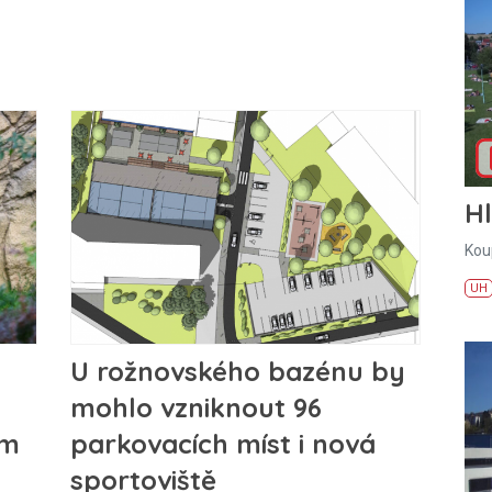
H
Kou
UH
U rožnovského bazénu by
mohlo vzniknout 96
em
parkovacích míst i nová
sportoviště