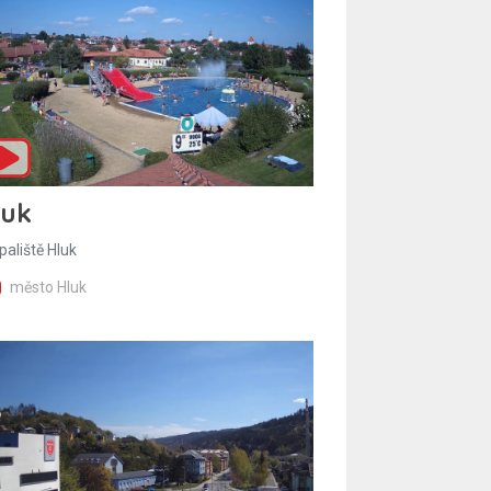
luk
paliště Hluk
město Hluk