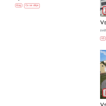
Kraj
Co se děje
Vs
svě
VS
Vs