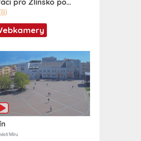
Webkamery
ín
ěstí Míru