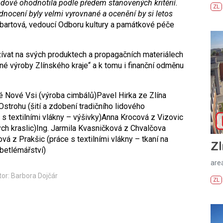
ově ohodnotila podle předem stanovených kritérií.
ZL
nocení byly velmi vyrovnané a ocenění by si letos
artová, vedoucí Odboru kultury a památkové péče
ívat na svých produktech a propagačních materiálech
né výroby Zlínského kraje“ a k tomu i finanční odměnu
ké Nové Vsi (výroba cimbálů)
Pavel Hirka ze Zlína
trohu (šití a zdobení tradičního lidového
s textilními vlákny – výšivky)
Anna Krocová z Vizovic
ch kraslic)
Ing. Jarmila Kvasničková z Chvalčova
á z Prakšic (práce s textilními vlákny – tkaní na
Zl
 betlémářství)
areá
or: Barbora Dojčár
ZL