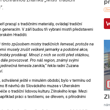
“.
ří pracují s tradičními materiály, ovládají tradiční
 generacím. V září budou tři vybraní mistři představeni
erském Hradišti.
 tímto způsobem mistry tradičních řemesel, protože na
demii musely zrušit veškeré jarmarky a podobné akce,
ýrobky prodávají. Mnozí z nich se ocitli před otázkou,
 dále provozovat. Pro náš region, známý svými
 jedinečná řemesla zanikla,“
řekla radní Zuzana
í.
 schválené ještě v minulém období, bylo v termínu od
čeno 8 návrhů do Slováckého muzea v Uherském
péče o tradiční lidovou kulturu Zlínského kraje. Mezi
Zl
 například práci s textiliemi, se dřevem, s přírodními
nám