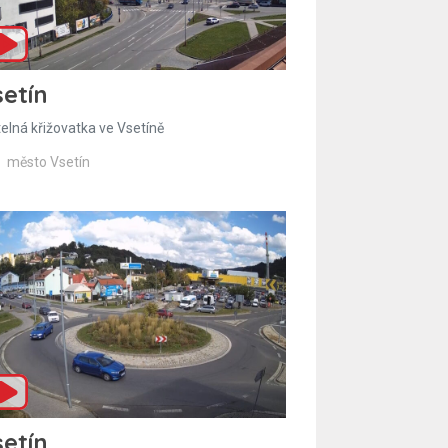
etín
telná křižovatka ve Vsetíně
město Vsetín
etín