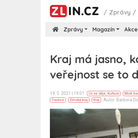
/
Zprávy
Zprávy
Magazín
Akce
Kraj má jasno, kd
veřejnost se to 
19. 5. 2021 | 19:01
Co se děje
,
Kultura
Mistr tr
Autor: Barbora Do
Tradice
Zlínský kraj
Kraj