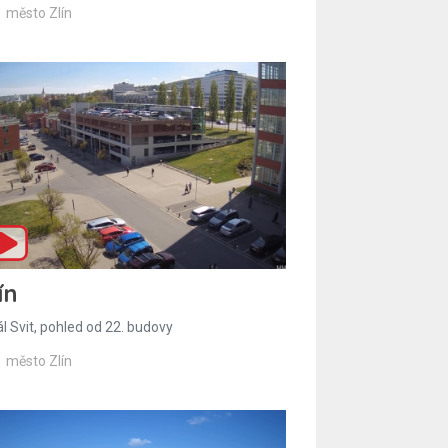
město Zlín
ín
l Svit, pohled od 22. budovy
město Zlín