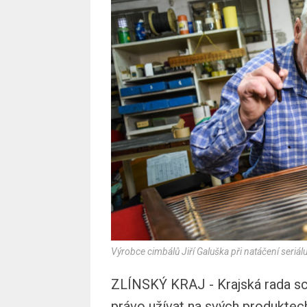
Výrobce cimbálů Jiří Galuška při natáčení seriá
ZLÍNSKÝ KRAJ - Krajská rada schvá
právo užívat na svých produktec