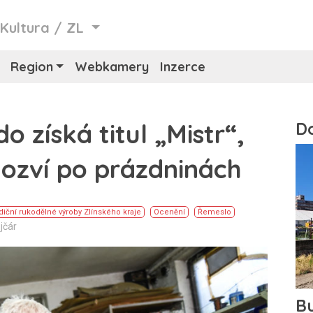
/
Kultura
/
ZL
Region
Webkamery
Inzerce
o získá titul „Mistr“,
dozví po prázdninách
adiční rukodělné výroby Zlínského kraje
Ocenění
Řemeslo
jčár