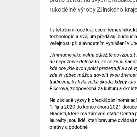
rukodělné výroby Zlínského kraje
I v letošním roce kraj ocení řemeslníky, kte
technologie a svůj um předávají budoucím
veřejnosti při slavnostním vyhlášení v Uh
„
Vnímáme jako velmi důležité povzbudit i
ně nepříznivě doléhá to, že se kvůli pan
kde obvykle svou práci prezentují a své v
zda si vůbec můžou dovolit svou živnost
tradicemi, by byla velká škoda, kdyby tato
Fišerová, zodpovědná za kulturu a školstv
Na základě výzvy k předkládání nominací,
1. října 2020 do konce února 2021 doru
Hradišti, které má zároveň statut Centra 
laureáty jsou lidé, kteří bravurně ovládají
pletivy a podobně.