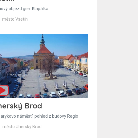
hový objezd gen. Klapálka
město Vsetín
herský Brod
arykovo náměstí, pohled z budovy Regio
město Uherský Brod