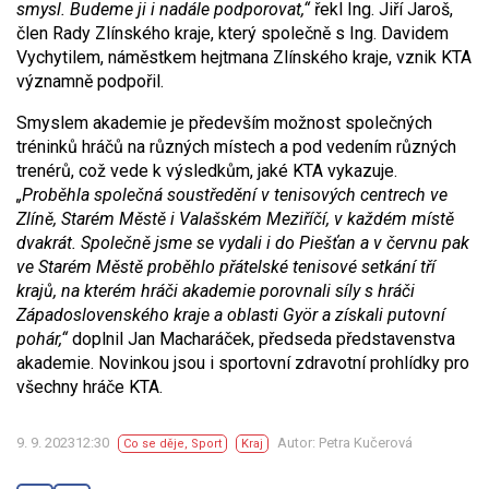
smysl. Budeme ji i nadále podporovat,“
řekl Ing. Jiří Jaroš,
člen Rady Zlínského kraje, který společně s Ing. Davidem
Vychytilem, náměstkem hejtmana Zlínského kraje, vznik KTA
významně podpořil.
Smyslem akademie je především možnost společných
tréninků hráčů na různých místech a pod vedením různých
trenérů, což vede k výsledkům, jaké KTA vykazuje.
„Proběhla společná soustředění v tenisových centrech ve
Zlíně, Starém Městě i Valašském Meziříčí, v každém místě
dvakrát. Společně jsme se vydali i do Piešťan a v červnu pak
ve Starém Městě proběhlo
přátelské tenisové setkání tří
krajů, na kterém hráči akademie porovnali síly s hráči
Západoslovenského kraje a oblasti Györ a získali putovní
pohár,“
doplnil Jan Macharáček, předseda představenstva
akademie. Novinkou jsou i sportovní zdravotní prohlídky pro
všechny hráče KTA.
9. 9. 202312:30
Autor: Petra Kučerová
Co se děje
,
Sport
Kraj