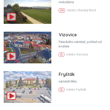
Hvězdárna
město Uherský Brod
UH
Vizovice
Palackého náměstí, pohled od
kostela
město Vizovice
ZL
Fryšták
náměstí Míru
město Fryšták
ZL