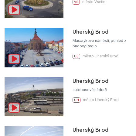
město Vsetín
VS
Uherský Brod
Masarykovo náměstí, pohled z
budovy Regio
město Uherský Brod
UB
Uherský Brod
autobusové nádraží
město Uherský Brod
UH
Uherský Brod