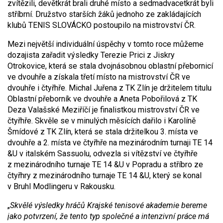
zvítězili, devětkrát brali druhé místo a sedmadvacetkrát byli
stříbrní. Družstvo starších žáků jednoho ze zakládajících
klubů TENIS SLOVÁCKO postoupilo na mistrovství ČR.
Mezi největší individuální úspěchy v tomto roce můžeme
dozajista zařadit výsledky Terezie Prici z Jiskry
Otrokovice, která se stala dvojnásobnou oblastní přebornicí
ve dvouhře a získala třetí místo na mistrovství ČR ve
dvouhře i čtyřhře. Michal Juřena z TK Zlín je držitelem titulu
Oblastní přeborník ve dvouhře a Aneta Pobořilová z TK
Deza Valašské Meziříčí je finalistkou mistrovství ČR ve
čtyřhře. Skvěle se v minulých měsících dařilo i Karolíně
Šmídové z TK Zlín, která se stala držitelkou 3. místa ve
dvouhře a 2. místa ve čtyřhře na mezinárodním turnaji TE 14
&U v italském Sassuolu, odvezla si vítězství ve čtyřhře
z mezinárodního turnaje TE 14 &U v Popradu a stříbro ze
čtyřhry z mezinárodního turnaje TE 14 &U, který se konal
v Bruhl Modlingeru v Rakousku.
„
Skvělé výsledky hráčů Krajské tenisové akademie bereme
jako potvrzení, že tento typ společné a intenzivní práce má