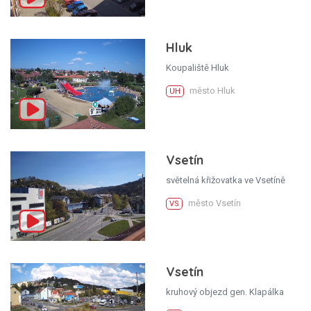
Hluk
Koupaliště Hluk
město Hluk
UH
Vsetín
světelná křižovatka ve Vsetíně
město Vsetín
VS
Vsetín
kruhový objezd gen. Klapálka