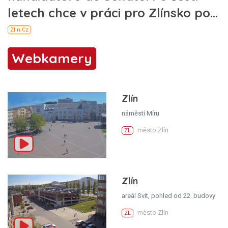
Webkamery
Zlín
náměstí Míru
město Zlín
ZL
Zlín
areál Svit, pohled od 22. budovy
město Zlín
ZL