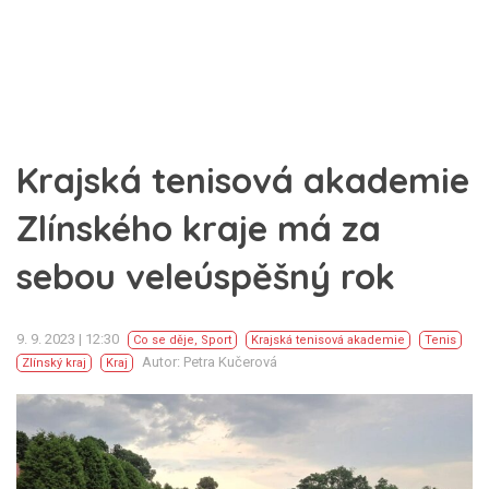
Krajská tenisová akademie
Zlínského kraje má za
sebou veleúspěšný rok
9. 9. 2023 | 12:30
Co se děje
,
Sport
Krajská tenisová akademie
Tenis
Autor: Petra Kučerová
Zlínský kraj
Kraj