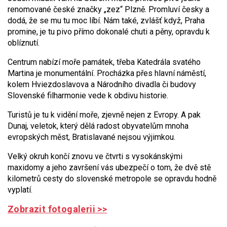
renomované české značky „zez“ Plzně. Promluví česky a
dodá, že se mu tu moc líbí. Nám také, zvlášť když, Praha
promine, je tu pivo přímo dokonalé chuti a pěny, opravdu k
oblíznutí.
Centrum nabízí moře památek, třeba Katedrála svatého
Martina je monumentální. Procházka přes hlavní náměstí,
kolem Hviezdoslavova a Národního divadla či budovy
Slovenské filharmonie vede k obdivu historie.
Turistů je tu k vidění moře, zjevně nejen z Evropy. A pak
Dunaj, veletok, který dělá radost obyvatelům mnoha
evropských měst, Bratislavané nejsou výjimkou.
Velký okruh končí znovu ve čtvrti s vysokánskými
maxidomy a jeho završení vás ubezpečí o tom, že dvě stě
kilometrů cesty do slovenské metropole se opravdu hodně
vyplatí.
Zobrazit fotogalerii >>