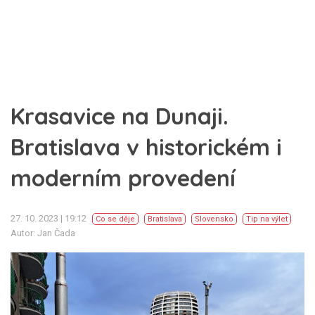
Krasavice na Dunaji.
Bratislava v historickém i
moderním provedení
27. 10. 2023 | 19:12
Co se děje
Bratislava
Slovensko
Tip na výlet
Autor: Jan Čada