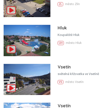
město Zlín
ZL
Hluk
Koupaliště Hluk
město Hluk
UH
Vsetín
světelná křižovatka ve Vsetíně
město Vsetín
VS
Vsetín