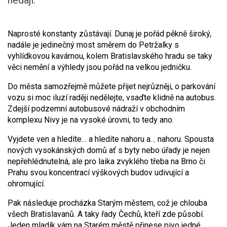
nedají.
Naprosté konstanty zůstávají. Dunaj je pořád pěkně široký,
nadále je jedinečný most směrem do Petržalky s
vyhlídkovou kavárnou, kolem Bratislavského hradu se taky
věci nemění a výhledy jsou pořád na velkou jedničku.
Do města samozřejmě můžete přijet nejrůzněji, o parkování
vozu si moc iluzí raději nedělejte, vsaďte klidně na autobus.
Zdejší podzemní autobusové nádraží v obchodním
komplexu Nivy je na vysoké úrovni, to tedy ano.
Vyjdete ven a hledíte… a hledíte nahoru a… nahoru. Spousta
nových vysokánských domů ať s byty nebo úřady je nejen
nepřehlédnutelná, ale pro laika zvyklého třeba na Brno či
Prahu svou koncentrací výškových budov udivující a
ohromující.
Pak následuje procházka Starým městem, což je chlouba
všech Bratislavanů. A taky řady Čechů, kteří zde působí.
Jeden mladík vám na Starém městě přinese pivo jedné