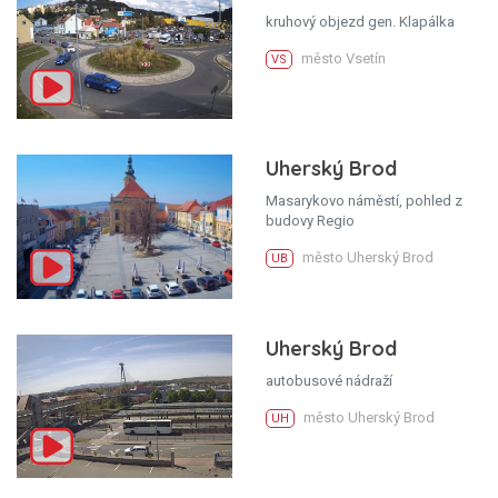
kruhový objezd gen. Klapálka
město Vsetín
VS
Uherský Brod
Masarykovo náměstí, pohled z
budovy Regio
město Uherský Brod
UB
Uherský Brod
autobusové nádraží
město Uherský Brod
UH