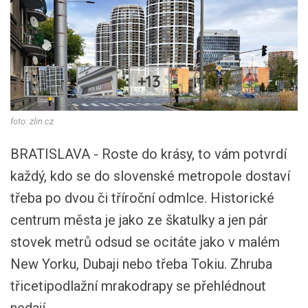
+13
foto: zlin.cz
BRATISLAVA - Roste do krásy, to vám potvrdí
každý, kdo se do slovenské metropole dostaví
třeba po dvou či tříroční odmlce. Historické
centrum města je jako ze škatulky a jen pár
stovek metrů odsud se ocitáte jako v malém
New Yorku, Dubaji nebo třeba Tokiu. Zhruba
třicetipodlažní mrakodrapy se přehlédnout