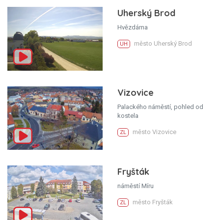
Uherský Brod
Hvězdárna
město Uherský Brod
UH
Vizovice
Palackého náměstí, pohled od
kostela
město Vizovice
ZL
Fryšták
náměstí Míru
město Fryšták
ZL