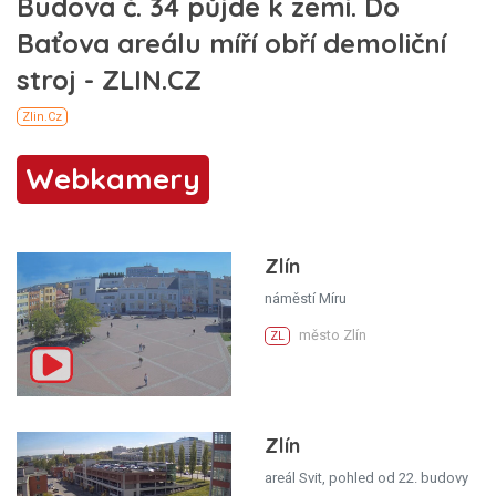
Webkamery
Zlín
náměstí Míru
město Zlín
ZL
Zlín
areál Svit, pohled od 22. budovy