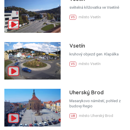
světelná křižovatka ve Vsetíně
město Vsetín
VS
Vsetín
kruhový objezd gen. Klapálka
město Vsetín
VS
Uherský Brod
Masarykovo náměstí, pohled z
budovy Regio
město Uherský Brod
UB