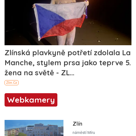
Webkamery
Zlín
náměstí Míru