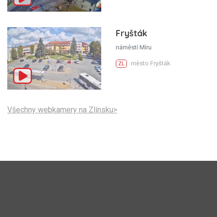
Fryšták
náměstí Míru
město Fryšták
ZL
Všechny webkamery na Zlínsku>