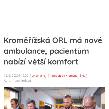
Kroměřížská ORL má nové
ambulance, pacientům
nabízí větší komfort
16. 2. 2020 | 15:06
Co se děje
Nemocnice Kroměříž
KM
Autor: Irena Frolová