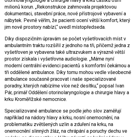
otorinolaryngologie a chirurgie hlavy a krku částku osm
milionů korun. „Rekonstrukce zahrnovala projektovou
dokumentaci, stavební práce, nové přístrojové vybavení a
nábytek. Pevně věřím, že pacienti ocení větší komfort, který
jim nové prostory nabízí,“ uvedl místopředseda.
Díky dispozičním úpravám se počet vyšetřovacích míst v
ambulantním traktu rozšířil z jednoho na tři, přičemž jedna z
vyšetřoven je vybavena také ultrazvukem a výrazně větší
prostor získala i vyšetřovna audiologie. „Máme nyní
moderní centrální evidenci pacientů s komfortní čekárnou a
tři oddělené ambulance. Díky tomu mohou vedle všeobecné
ambulance současně pracovat i naše specializované
poradny, kterých nabízíme více než desítku,“ popsal Ivan
Pár, primář Oddělení otorinolaryngologie a chirurgie hlavy a
krku Kroměřížské nemocnice.
Specializované ambulance se podle jeho slov zaměřují
například na nádory hlavy a krku, nosní onemocnění, na
problematiku zvětšených uzlin a zduření na krku, na
onemocnění slinných žláz, na chrápání a poruchy dechu ve