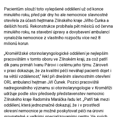
Pacientům slouží toto vylepšené oddělení už od konce
minulého roku, před pár dny ho ale nemocnice slavnostně
otevřela za účasti hejtmana Zlínského kraje Jiřího Čunka a
dalších hostů. Rekonstrukce probíhala pět měsíců od června
minulého roku, na stavební úpravy a dovybavení ambulancí
vynaložila nemocnice z vlastního rozpočtu více než 8
milionů korun.
„Kroměřížské otorinolaryngologické oddělení je nejlepším
pracovištěm v tomto oboru ve Zlínském kraji, za což patří
dík panu primáři Ivanu Párovi i celému jeho týmu. Zároveň
v praxi dokazuje, že za kvalitní péčí neváhají pacienti dojet i
na větší vzdálenost,“ řekl při dnešním slavnostním otevření
ORL ambulancí hejtman Jiří Čunek. Pozici pracoviště
nadregionálního významu si otorinolaryngologie v Kroměříži
udržuje podle slov předsedy představenstev nemocnic
Zlínského kraje Radomíra Maráčka řadu let. „Patří tak mezi
oddělení, která jednoznačně dokazují, že i v prostředí
okresní nemocnice je možné poskytovat péči na úrovni
srovnatelné s velkými specializovanými centry. Ve svých