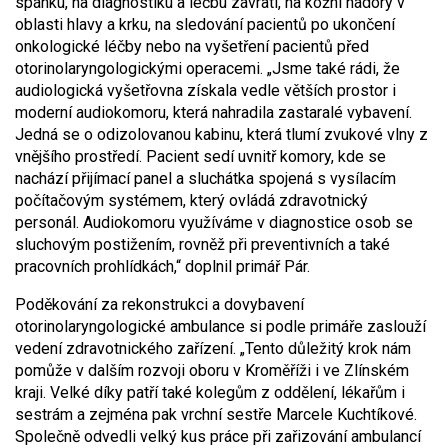
spánku, na diagnostiku a léčbu závratí, na kožní nádory v
oblasti hlavy a krku, na sledování pacientů po ukončení
onkologické léčby nebo na vyšetření pacientů před
otorinolaryngologickými operacemi. „Jsme také rádi, že
audiologická vyšetřovna získala vedle větších prostor i
moderní audiokomoru, která nahradila zastaralé vybavení.
Jedná se o odizolovanou kabinu, která tlumí zvukové vlny z
vnějšího prostředí. Pacient sedí uvnitř komory, kde se
nachází přijímací panel a sluchátka spojená s vysílacím
počítačovým systémem, který ovládá zdravotnický
personál. Audiokomoru využíváme v diagnostice osob se
sluchovým postižením, rovněž při preventivních a také
pracovních prohlídkách,“ doplnil primář Pár.
Poděkování za rekonstrukci a dovybavení
otorinolaryngologické ambulance si podle primáře zaslouží
vedení zdravotnického zařízení. „Tento důležitý krok nám
pomůže v dalším rozvoji oboru v Kroměříži i ve Zlínském
kraji. Velké díky patří také kolegům z oddělení, lékařům i
sestrám a zejména pak vrchní sestře Marcele Kuchtíkové.
Společně odvedli velký kus práce při zařizování ambulancí