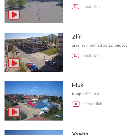
město Zlín
ZL
Zlín
areál Svit, pohled od 22. budovy
město Zlín
ZL
Hluk
Koupaliště Hluk
město Hluk
UH
Vsetín