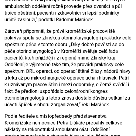
ambulancích oddělení ročně provede přes dvanáct a půl
tisíce ošetření, pacienti i zdravotníci si lepší podmínky
určitě zaslouží,“ podotkl Radomír Maráček.
Zároveň připomněl, že právě kroměřížské pracoviště
pokrývá spolu se zlínskou otorinolaryngologií prakticky celé
spektrum péče v tomto oboru. „Díky dobré pověsti se do
péče otorinolaryngologů v Kroměříži svěřuje celá řada
pacientů, kteří přijíždějí i z regionů mimo Zlínský kraj.
Oddělení je výjimečné také tím, že provádí prakticky celé
spektrum ORL operací, od operací štítné žlázy, nádorů hlavy
a krku až po mikrochirurgické operace ucha i hlasivek. Patří
k uznávaným pracovištím i mezi odborníky, o čemž svědčí i
fakt, že předloni uspořádalo celonárodní kongres
otorinolaryngologů a letos znovu dostalo důvěru setkání za
účasti špiček v oboru zorganizovat,“ řekl Maráček.
Podle ředitele a místopředsedy představenstva
Kroměřížské nemocnice Petra Liškáře přesáhly celkové
náklady na rekonstrukci ambulantní části Oddělení