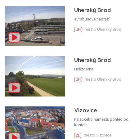
Uherský Brod
autobusové nádraží
město Uherský Brod
UH
Uherský Brod
Hvězdárna
město Uherský Brod
UH
Vizovice
Palackého náměstí, pohled od
kostela
město Vizovice
ZL