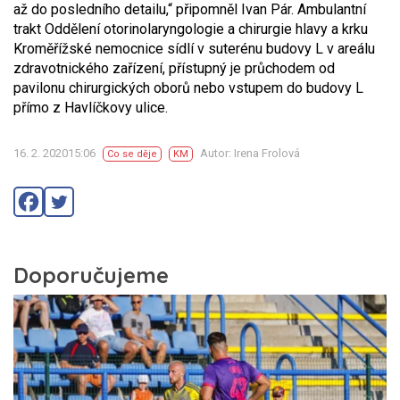
až do posledního detailu,“ připomněl Ivan Pár. Ambulantní
trakt Oddělení otorinolaryngologie a chirurgie hlavy a krku
Kroměřížské nemocnice sídlí v suterénu budovy L v areálu
zdravotnického zařízení, přístupný je průchodem od
pavilonu chirurgických oborů nebo vstupem do budovy L
přímo z Havlíčkovy ulice.
16. 2. 202015:06
Autor: Irena Frolová
Co se děje
KM