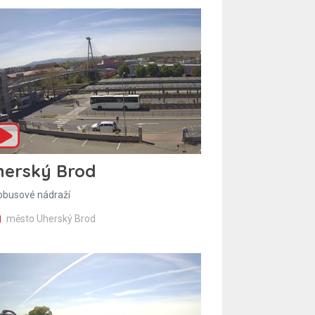
herský Brod
obusové nádraží
město Uherský Brod