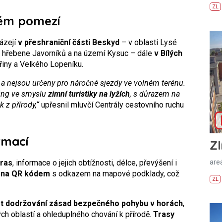
ZL
kém pomezí
ázejí
v přeshraniční části Beskyd
– v oblasti Lysé
, hřebene Javorníků a na území Kysuc – dále
v Bílých
ořiny a Velkého Lopeníku.
a nejsou určeny pro náročné sjezdy ve volném terénu.
ing ve smyslu
zimní turistiky na lyžích
, s důrazem na
k z přírody,“
upřesnil mluvčí Centrály cestovního ruchu
rmací
Zl
tras
, informace o jejich obtížnosti, délce, převýšení i
areá
ěna QR kódem
s odkazem na mapové podklady, což
ZL
t dodržování zásad bezpečného pohybu v horách
,
ých oblastí a ohleduplného chování k přírodě.
Trasy