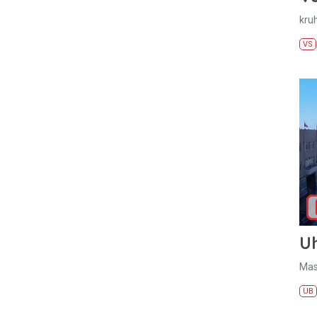
kru
VS
U
Mas
UB