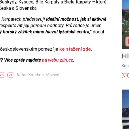
Beskydy, Kysuce, Bílé Karpaty a Biele Karpaty – které
 Česka a Slovenska.
h Karpatech představují
ideální možnost, jak si aktivně
 respektovat její přírodní hodnoty. Průvodce je určen
ý horský zážitek mimo hlavní lyžařská centra
,“
dodal
 československém pomezí je
ke stažení zde
.
H
i? Více zpráv najdete
na webu zlin.cz
.
Kou
Autor: Kateřina Háblová
VS
ZL
UH