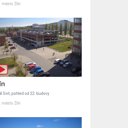
město Zlín
ín
l Svit, pohled od 22. budovy
město Zlín