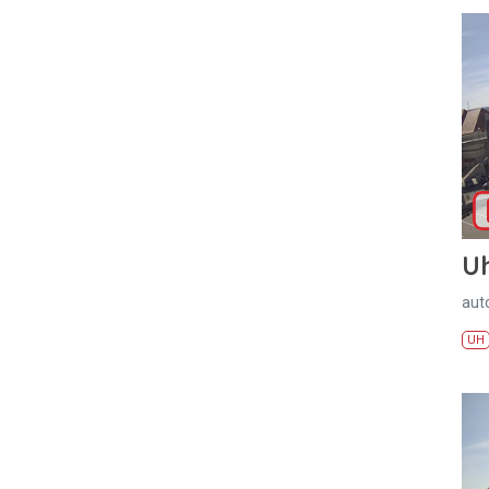
U
aut
UH