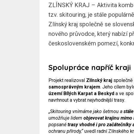
ZLÍNSKÝ KRAJ – Aktivita kombinu
tzv. skitouring, je stále populár
Zlínský kraj společně se slovens
nového průvodce, který nabízí p
československém pomezí, konkré
Spolupráce napříč kraji
Projekt realizoval
Zlínský kraj
společně
samosprávným krajem
. Jeho cílem by
území Bílých Karpat a Beskyd
a ve spo
navrhnout a vybrat nejvhodnější trasy.
„
Skitouring vnímáme jako šetrnou a
stál
umožňuje lidem
objevovat krajinu mimo 
popsané
trasy vhodné i pro začátečníky 
ochranu přírody,“
uvedl radní Zlínského kr