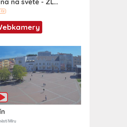
Webkamery
ín
ěstí Míru