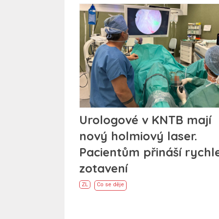
Urologové v KNTB mají
nový holmiový laser.
Pacientům přináší rychle
zotavení
ZL
Co se děje