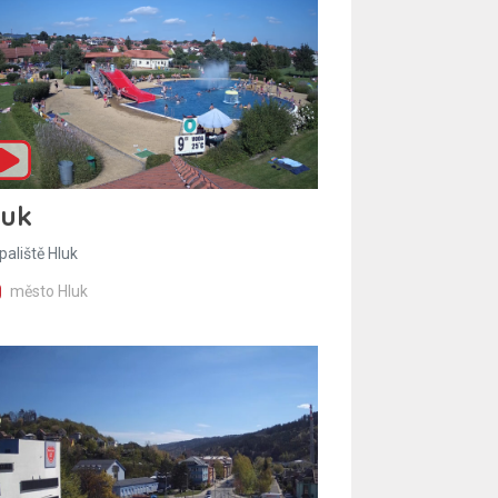
luk
paliště Hluk
město Hluk