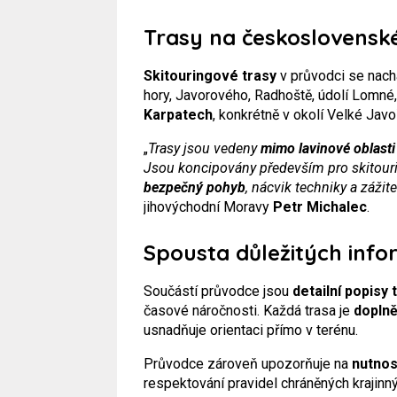
Trasy na českoslovens
Skitouringové trasy
v průvodci se nach
hory, Javorového, Radhoště, údolí Lomné
Karpatech
, konkrétně v okolí Velké Jav
„
Trasy jsou vedeny
mimo lavinové oblasti
Jsou koncipovány především pro skitour
bezpečný pohyb
, nácvik techniky a zážite
jihovýchodní Moravy
Petr Michalec
.
Spousta důležitých info
Součástí průvodce jsou
detailní popisy 
časové náročnosti. Každá trasa je
dopln
usnadňuje orientaci přímo v terénu.
Průvodce zároveň upozorňuje na
nutnos
respektování pravidel chráněných krajinn