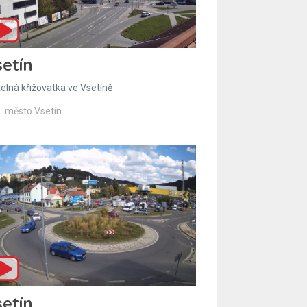
etín
telná křižovatka ve Vsetíně
město Vsetín
etín