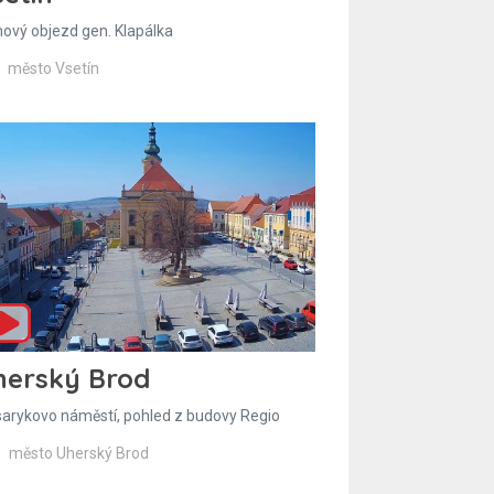
hový objezd gen. Klapálka
město Vsetín
herský Brod
arykovo náměstí, pohled z budovy Regio
město Uherský Brod