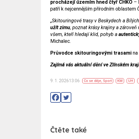
procházejí územím hned čtyř CHKO
– 
patří k nejcennějším přírodním oblastem
„
Skitouringové trasy v Beskydech a Bílýc
užít zimu
, poznat krásy krajiny a zároveň
všem, kteří hledají klid, pohyb a
autentick
Michalec.
Průvodce skitouringovými trasami
na
Zajímá vás aktuální dění ve Zlínském kraj
9. 1. 202613:06
Co se děje
,
Sport
KM
UH
Čtěte také