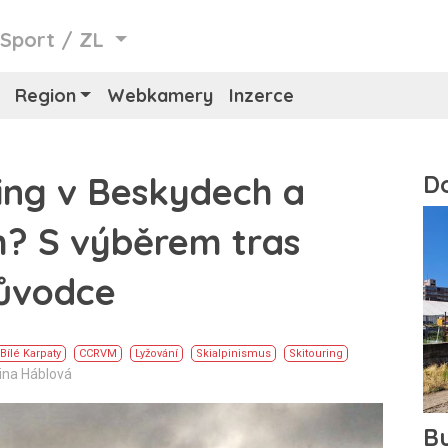
/
Sport
/
ZL
Region
Webkamery
Inzerce
ring v Beskydech a
h? S výběrem tras
ůvodce
Bílé Karpaty
CCRVM
Lyžování
Skialpinismus
Skitouring
řina Háblová