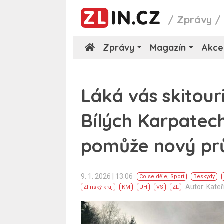
/
Zprávy
Zprávy
Magazín
Akce
Láká vás skitou
Bílých Karpatec
pomůže nový pr
9. 1. 2026 | 13:06
Co se děje
,
Sport
Beskydy
Autor: Kate
Zlínský kraj
KM
UH
VS
ZL