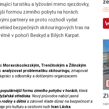
jící turistiku a lyžování mimo sjezdovky,
nější formou zimního pobytu na horách.
kými partnery se proto rozhodl vydat
řehled bezpečných skitouringových tras na
tně v pohoří Beskyd a Bílých Karpat.
 s
Moravskoslezským, Trenčínským a Žilinským
lo
analyzovat problematiku skitouringu
, zmapovat
lupráci s odborníky a dotčenými organizacemi
e populárnější formu zimního pohybu v horách
, která
Zl
lyžařská střediska
. Nový průvodce nabízí jasně
a rodiny s dětmi
a zároveň klade důraz na bezpečnost a
nám
aje pro kulturu a cestovní ruch
Ivan Láska
.