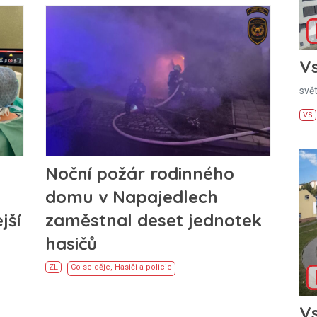
Vs
svě
VS
Noční požár rodinného
domu v Napajedlech
jší
zaměstnal deset jednotek
hasičů
ZL
Co se děje
,
Hasiči a policie
Vs