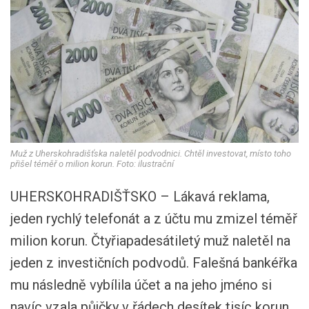
Muž z Uherskohradišťska naletěl podvodnici. Chtěl investovat, místo toho
přišel téměř o milion korun. Foto: ilustrační
UHERSKOHRADIŠŤSKO – Lákavá reklama,
jeden rychlý telefonát a z účtu mu zmizel téměř
milion korun. Čtyřiapadesátiletý muž naletěl na
jeden z investičních podvodů. Falešná bankéřka
mu následně vybílila účet a na jeho jméno si
navíc vzala půjčky v řádech desítek tisíc korun.