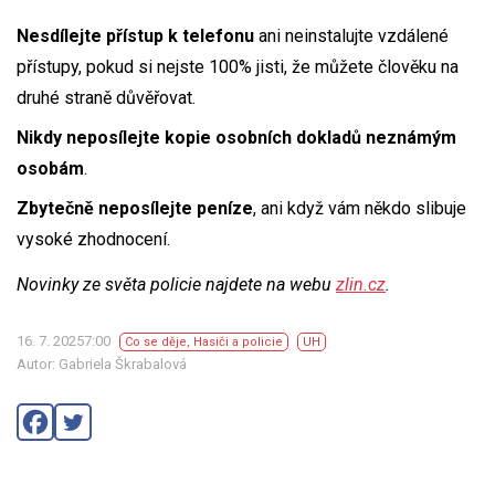
Nesdílejte přístup k telefonu
ani neinstalujte vzdálené
přístupy, pokud si nejste 100% jisti, že můžete člověku na
druhé straně důvěřovat.
Nikdy neposílejte kopie osobních dokladů neznámým
osobám
.
Zbytečně neposílejte peníze
, ani když vám někdo slibuje
vysoké zhodnocení.
Novinky ze světa policie najdete na webu
zlin.cz
.
16. 7. 20257:00
Co se děje
,
Hasiči a policie
UH
Autor: Gabriela Škrabalová