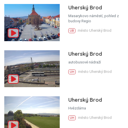
Uherský Brod
Masarykovo náměstí, pohled z
budovy Regio
město Uherský Brod
UB
Uherský Brod
autobusové nádraží
město Uherský Brod
UH
Uherský Brod
Hvězdárna
město Uherský Brod
UH