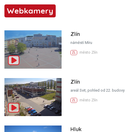
Webkamery
Zlín
náměstí Míru
město Zlín
ZL
Zlín
areál Svit, pohled od 22. budovy
město Zlín
ZL
Hluk