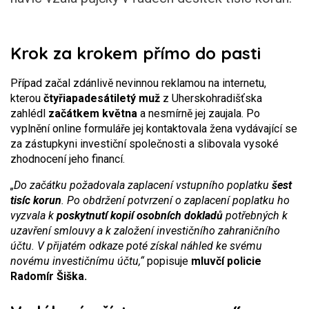
Krok za krokem přímo do pasti
Případ začal zdánlivě nevinnou reklamou na internetu,
kterou
čtyřiapadesátiletý muž
z Uherskohradišťska
zahlédl
začátkem května
a nesmírně jej zaujala. Po
vyplnění online formuláře jej kontaktovala žena vydávající se
za zástupkyni investiční společnosti a slibovala vysoké
zhodnocení jeho financí.
„Do začátku požadovala zaplacení vstupního poplatku
šest
tisíc korun
. Po obdržení potvrzení o zaplacení poplatku ho
vyzvala k
poskytnutí kopií osobních dokladů
potřebných k
uzavření smlouvy a k založení investičního zahraničního
účtu. V přijatém odkaze poté získal náhled ke svému
novému investičnímu účtu,“
popisuje
mluvčí policie
Radomír Šiška.