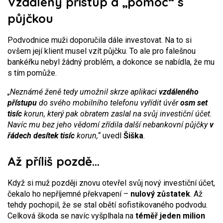
Vzdálený přístup a „pomoc“ s
půjčkou
Podvodnice muži doporučila dále investovat. Na to si
ovšem její klient musel vzít půjčku. To ale pro falešnou
bankéřku nebyl žádný problém, a dokonce se nabídla, že mu
s tím pomůže.
„Neznámé ženě tedy umožnil skrze aplikaci
vzdáleného
přístupu
do svého mobilního telefonu vyřídit úvěr
osm set
tisíc
korun, který pak obratem zaslal na svůj investiční účet.
Navíc mu bez jeho vědomí zřídila další nebankovní půjčky
v
řádech desítek tisíc
korun,“
uvedl
Šiška
.
Až příliš pozdě…
Když si muž později znovu otevřel svůj nový investiční účet,
čekalo ho nepříjemné překvapení –
nulový zůstatek
. Až
tehdy pochopil, že se stal obětí sofistikovaného podvodu.
Celková škoda se navíc vyšplhala na
téměř jeden milion