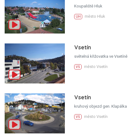
Koupaliště Hluk
město Hluk
UH
Vsetín
světelná křižovatka ve Vsetíně
město Vsetín
VS
Vsetín
kruhový objezd gen. Klapálka
město Vsetín
VS