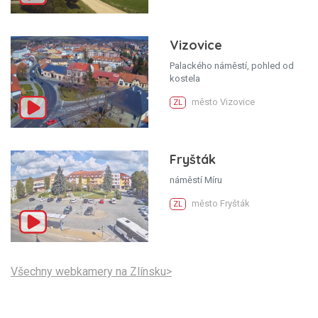
Vizovice
Palackého náměstí, pohled od
kostela
město Vizovice
ZL
Fryšták
náměstí Míru
město Fryšták
ZL
Všechny webkamery na Zlínsku>