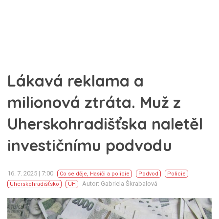
Lákavá reklama a
milionová ztráta. Muž z
Uherskohradišťska naletěl
investičnímu podvodu
16. 7. 2025 | 7:00
Co se děje
,
Hasiči a policie
Podvod
Policie
Autor: Gabriela Škrabalová
Uherskohradišťsko
UH