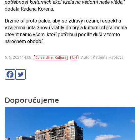
potřebnost kulturních akcí vzala na vědomí naše vláda,“
dodala Radana Korená.
Držme si proto palce, aby se zdravý rozum, respekt a
vzájemná úcta znovu vrátily do hry a kulturní sféra mohla
otevřít náruč všem, kteří potřebují posílit duši v tomto
náročném období.
5. 5. 202114:08
Autor: Kateřina Háblová
Co se děje
,
Kultura
UH