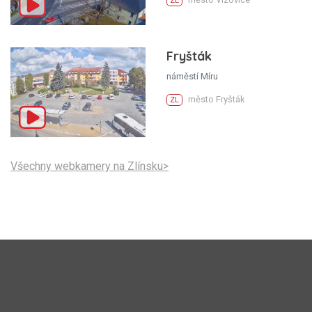
ZL
Fryšták
náměstí Míru
město Fryšták
ZL
Všechny webkamery na Zlínsku>