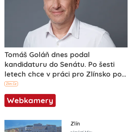
Webkamery
Zlín