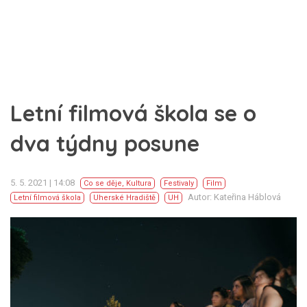
Letní filmová škola se o
dva týdny posune
5. 5. 2021 | 14:08
Co se děje
,
Kultura
Festivaly
Film
Autor: Kateřina Háblová
Letní filmová škola
Uherské Hradiště
UH