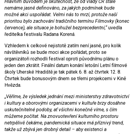
Hlavním důvodem je skutečnost, že od vlády ČR stále
nemáme jasně definováno, za jakých podmínek bude
možné akci uspořádat. Velmi nás to mrzí, protože naší
prioritou bylo zachování tradičního termínu Filmovky (konec
července), ale situace je bohužel bezprecedentní,“
uvedla
ředitelka festivalu Radana Korená.
Vzhledem k celkové nejistotě zatím není jasné, pro kolik
návštěvníků se bude moci akce pořádat, proto se
organizátoři rozhodli festival oproti původnímu plánu o
jeden den zkrátit. Finální datum konání letošní Letní filmové
školy Uherské Hradiště je tak pátek 6. 8. až čtvrtek 12. 8.
Čtvrtek bude bonusovým dnem se třemi projekcemi v Kině
Hvězda.
„
Věříme, že výsledek jednání mezi ministerstvy zdravotnictví
i kultury a oborovými organizacemi v kultuře brzy dosáhne
uskutečnitelné podoby, ať všichni konečně víme, s čím
můžeme počítat. Na znovuotevření kulturního prostoru
netrpělivě čekáme, pandemická situace má příznivý trend,
takže už zbývá jen drobný detail – aby existenci a