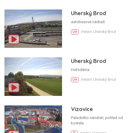
Uherský Brod
autobusové nádraží
město Uherský Brod
UH
Uherský Brod
Hvězdárna
město Uherský Brod
UH
Vizovice
Palackého náměstí, pohled od
kostela
město Vizovice