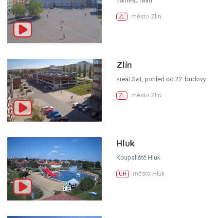
náměstí Míru
město Zlín
ZL
Zlín
areál Svit, pohled od 22. budovy
město Zlín
ZL
Hluk
Koupaliště Hluk
město Hluk
UH