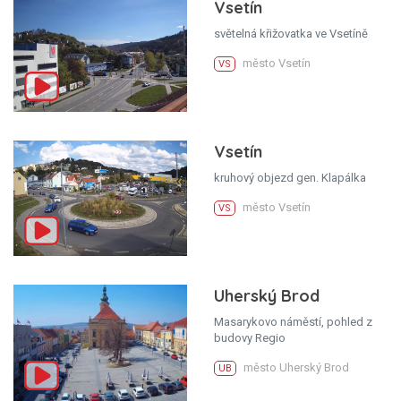
Vsetín
světelná křižovatka ve Vsetíně
město Vsetín
VS
Vsetín
kruhový objezd gen. Klapálka
město Vsetín
VS
Uherský Brod
Masarykovo náměstí, pohled z
budovy Regio
město Uherský Brod
UB