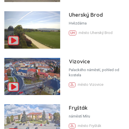
Uherský Brod
Hvězdárna
město Uherský Brod
UH
Vizovice
Palackého náměstí, pohled od
kostela
město Vizovice
ZL
Fryšták
náměstí Míru
město Fryšták
ZL