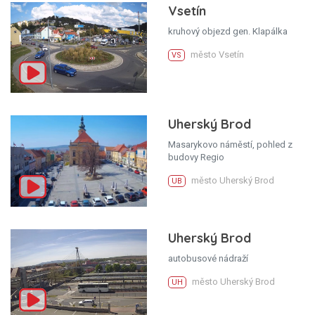
Vsetín
kruhový objezd gen. Klapálka
město Vsetín
VS
Uherský Brod
Masarykovo náměstí, pohled z
budovy Regio
město Uherský Brod
UB
Uherský Brod
autobusové nádraží
město Uherský Brod
UH