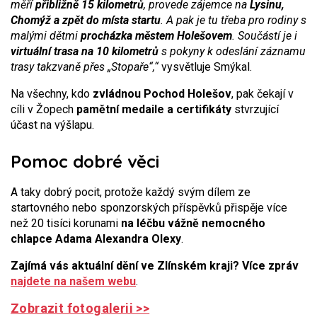
měří
přibližně 15 kilometrů
, provede zájemce na
Lysinu,
Chomýž a zpět do místa startu
. A pak je tu třeba pro rodiny s
malými dětmi
procházka městem Holešovem
. Součástí je i
virtuální trasa na 10 kilometrů
s pokyny k odeslání záznamu
trasy takzvaně přes „Stopaře“,“
vysvětluje Smýkal.
Na všechny, kdo
zvládnou Pochod Holešov
, pak čekají v
cíli v Žopech
pamětní medaile a certifikáty
stvrzující
účast na výšlapu.
Pomoc dobré věci
A taky dobrý pocit, protože každý svým dílem ze
startovného nebo sponzorských příspěvků přispěje více
než 20 tisíci korunami
na léčbu vážně nemocného
chlapce Adama Alexandra Olexy
.
Zajímá vás aktuální dění ve Zlínském kraji? Více zpráv
najdete na našem webu
.
Zobrazit fotogalerii >>