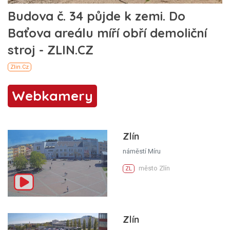
Webkamery
Zlín
náměstí Míru
město Zlín
ZL
Zlín