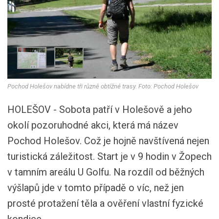
Pochod Holešov nabídne tři různě obtížné trasy. Foto: Pochod Holešov
HOLEŠOV - Sobota patří v Holešově a jeho
okolí pozoruhodné akci, která má název
Pochod Holešov. Což je hojně navštívená nejen
turistická záležitost. Start je v 9 hodin v Žopech
v tamním areálu U Golfu. Na rozdíl od běžných
výšlapů jde v tomto případě o víc, než jen
prosté protažení těla a ověření vlastní fyzické