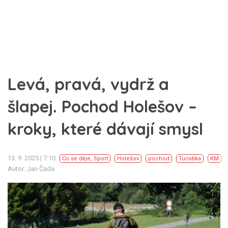
Levá, pravá, vydrž a
šlapej. Pochod Holešov –
kroky, které dávají smysl
13. 9. 2025 | 7:10
Co se děje
,
Sport
Holešov
pochod
Turistika
KM
Autor: Jan Čada