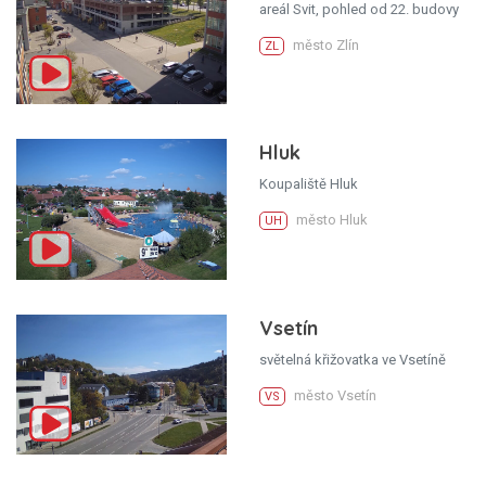
areál Svit, pohled od 22. budovy
město Zlín
ZL
Hluk
Koupaliště Hluk
město Hluk
UH
Vsetín
světelná křižovatka ve Vsetíně
město Vsetín
VS