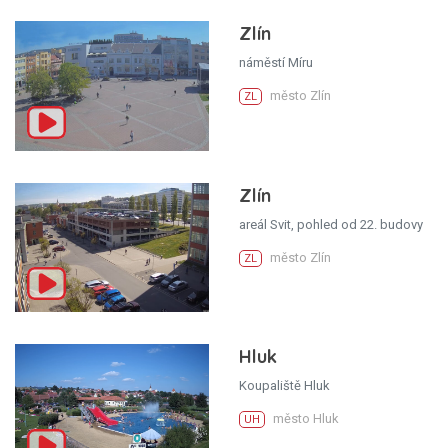
Zlín
náměstí Míru
město Zlín
ZL
Zlín
areál Svit, pohled od 22. budovy
město Zlín
ZL
Hluk
Koupaliště Hluk
město Hluk
UH