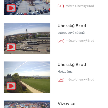
město Uherský Brod
UB
Uherský Brod
autobusové nádraží
město Uherský Brod
UH
Uherský Brod
Hvězdárna
město Uherský Brod
UH
Vizovice