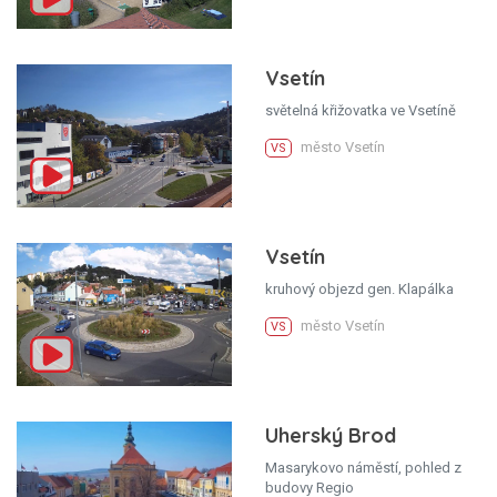
Vsetín
světelná křižovatka ve Vsetíně
město Vsetín
VS
Vsetín
kruhový objezd gen. Klapálka
město Vsetín
VS
Uherský Brod
Masarykovo náměstí, pohled z
budovy Regio