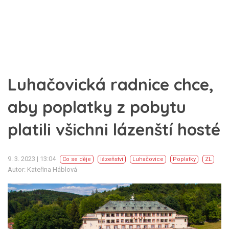
Luhačovická radnice chce,
aby poplatky z pobytu
platili všichni lázenští hosté
9. 3. 2023 | 13:04
Co se děje
lázeňství
Luhačovice
Poplatky
ZL
Autor: Kateřina Háblová