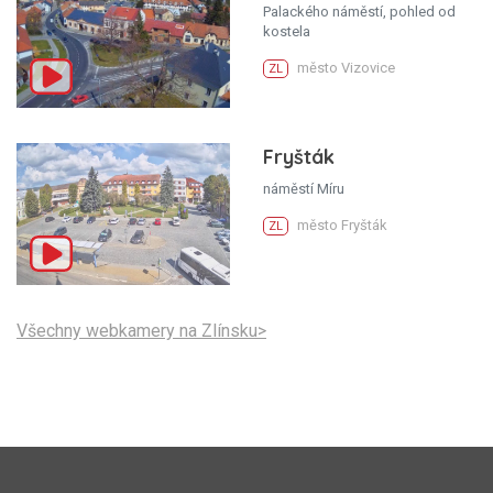
Palackého náměstí, pohled od
kostela
město Vizovice
ZL
Fryšták
náměstí Míru
město Fryšták
ZL
Všechny webkamery na Zlínsku>