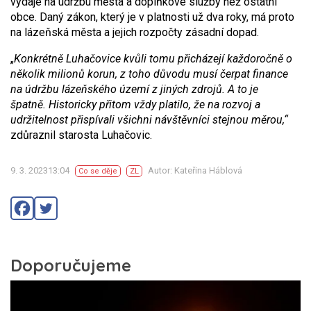
výdaje na údržbu města a doplňkové služby než ostatní
obce. Daný zákon, který je v platnosti už dva roky, má proto
na lázeňská města a jejich rozpočty zásadní dopad.
„
Konkrétně Luhačovice kvůli tomu přicházejí každoročně o
několik milionů korun, z toho důvodu musí čerpat finance
na údržbu lázeňského území z jiných zdrojů. A to je
špatně. Historicky přitom vždy platilo, že na rozvoj a
udržitelnost přispívali všichni návštěvníci stejnou měrou,“
zdůraznil starosta Luhačovic.
9. 3. 202313:04
Autor: Kateřina Háblová
Co se děje
ZL