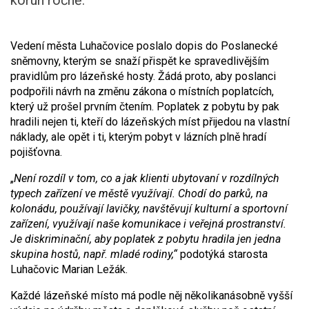
korun ročně.
Vedení města Luhačovice poslalo dopis do Poslanecké
sněmovny, kterým se snaží přispět ke spravedlivějším
pravidlům pro lázeňské hosty. Žádá proto, aby poslanci
podpořili návrh na změnu zákona o místních poplatcích,
který už prošel prvním čtením. Poplatek z pobytu by pak
hradili nejen ti, kteří do lázeňských míst přijedou na vlastní
náklady, ale opět i ti, kterým pobyt v lázních plně hradí
pojišťovna.
„
Není rozdíl v tom, co a jak klienti ubytovaní v rozdílných
typech zařízení ve městě využívají. Chodí do parků, na
kolonádu, používají lavičky, navštěvují kulturní a sportovní
zařízení, využívají naše komunikace i veřejná prostranství.
Je diskriminační, aby poplatek z pobytu hradila jen jedna
skupina hostů, např. mladé rodiny,“
podotýká starosta
Luhačovic Marian Ležák.
Každé lázeňské místo má podle něj několikanásobně vyšší