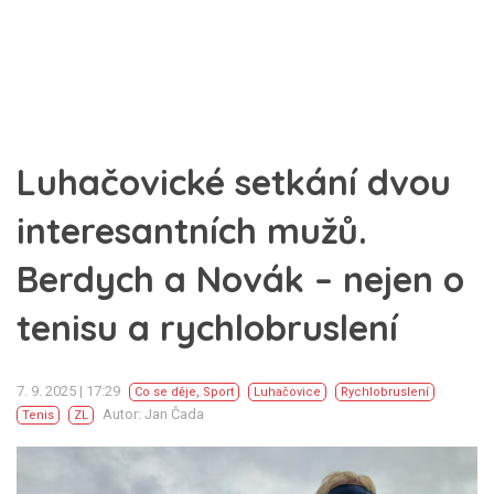
Luhačovické setkání dvou
interesantních mužů.
Berdych a Novák – nejen o
tenisu a rychlobruslení
7. 9. 2025 | 17:29
Co se děje
,
Sport
Luhačovice
Rychlobruslení
Autor: Jan Čada
Tenis
ZL