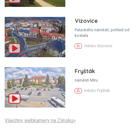
Vizovice
Palackého náměstí, pohled od
kostela
město Vizovice
ZL
Fryšták
náměstí Míru
město Fryšták
ZL
Všechny webkamery na Zlínsku>