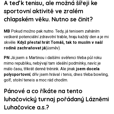
A teď k tenisu, ale možná šířeji ke
sportovní aktivitě ve zralém
chlapském věku. Nutno se činit?
MB
Pokud možno pak nutno. Tedy, já tenisem zaháním
veškeré potenciální zdravotní trable, hraju každý den a je mi
skvěle.
Když přestal hrát Tomáš, tak to musím v naší
rodině zachraňovat já
(úsměv).
PN
Já jsem s Martinou i dalšími svěřenci třeba půl roku
mimo republiku, nebývají tam ideální podmínky, navíc je
málo času, třikrát denně trénink. Ale jinak
jsem docela
polysportovní
, dřív jsem hrával i tenis, dnes třeba bowling,
golf, stolní teneis a moc rád chodím.
Pánové a co říkáte na tento
luhačovický turnaj pořádaný Lázněmi
Luhačovice a.s.?