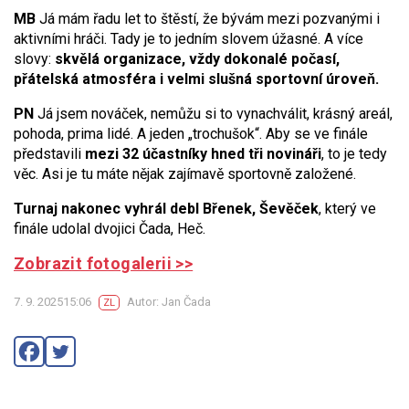
MB
Já mám řadu let to štěstí, že bývám mezi pozvanými i
aktivními hráči. Tady je to jedním slovem úžasné. A více
slovy:
skvělá organizace, vždy dokonalé počasí,
přátelská atmosféra i velmi slušná sportovní úroveň.
PN
Já jsem nováček, nemůžu si to vynachválit, krásný areál,
pohoda, prima lidé. A jeden „trochušok“. Aby se ve finále
představili
mezi 32 účastníky hned tři novináři
, to je tedy
věc. Asi je tu máte nějak zajímavě sportovně založené.
Turnaj nakonec vyhrál debl Břenek, Ševěček
, který ve
finále udolal dvojici Čada, Heč.
Zobrazit fotogalerii >>
7. 9. 202515:06
Autor: Jan Čada
ZL