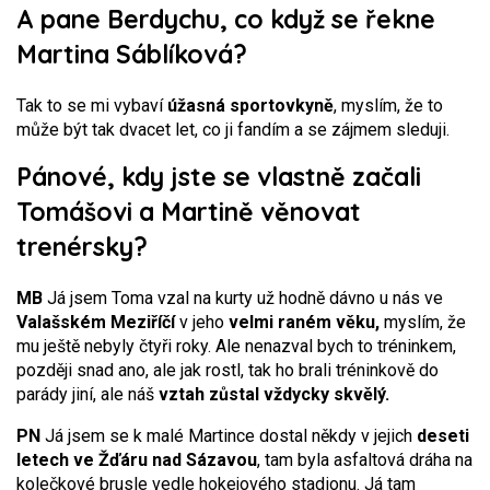
A pane Berdychu, co když se řekne
Martina Sáblíková?
Tak to se mi vybaví
úžasná sportovkyně
, myslím, že to
může být tak dvacet let, co ji fandím a se zájmem sleduji.
Pánové, kdy jste se vlastně začali
Tomášovi a Martině věnovat
trenérsky?
MB
Já jsem Toma vzal na kurty už hodně dávno u nás ve
Valašském Meziříčí
v jeho
velmi raném věku,
myslím, že
mu ještě nebyly čtyři roky. Ale nenazval bych to tréninkem,
později snad ano, ale jak rostl, tak ho brali tréninkově do
parády jiní, ale náš
vztah zůstal vždycky skvělý.
PN
Já jsem se k malé Martince dostal někdy v jejich
deseti
letech ve Žďáru nad Sázavou
, tam byla asfaltová dráha na
kolečkové brusle vedle hokejového stadionu. Já tam