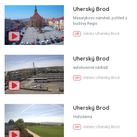
Uherský Brod
Masarykovo náměstí, pohled z
budovy Regio
město Uherský Brod
UB
Uherský Brod
autobusové nádraží
město Uherský Brod
UH
Uherský Brod
Hvězdárna
město Uherský Brod
UH