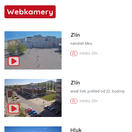
Webkamery
Zlín
náměstí Míru
město Zlín
ZL
Zlín
areál Svit, pohled od 22. budovy
město Zlín
ZL
Hluk