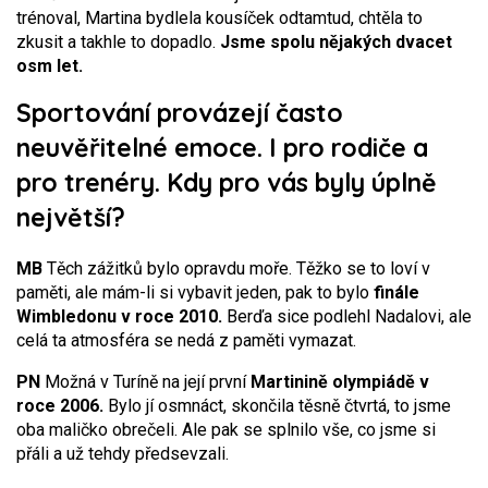
trénoval, Martina bydlela kousíček odtamtud, chtěla to
zkusit a takhle to dopadlo.
Jsme spolu nějakých dvacet
osm let.
Sportování provázejí často
neuvěřitelné emoce. I pro rodiče a
pro trenéry. Kdy pro vás byly úplně
největší?
MB
Těch zážitků bylo opravdu moře. Těžko se to loví v
paměti, ale mám-li si vybavit jeden, pak to bylo
finále
Wimbledonu v roce 2010.
Berďa sice podlehl Nadalovi, ale
celá ta atmosféra se nedá z paměti vymazat.
PN
Možná v Turíně na její první
Martinině olympiádě v
roce 2006.
Bylo jí osmnáct, skončila těsně čtvrtá, to jsme
oba maličko obrečeli. Ale pak se splnilo vše, co jsme si
přáli a už tehdy předsevzali.