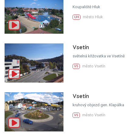
Koupaliště Hluk
město Hluk
UH
Vsetín
světelná křižovatka ve Vsetíně
město Vsetín
VS
Vsetín
kruhový objezd gen. Klapálka
město Vsetín
VS