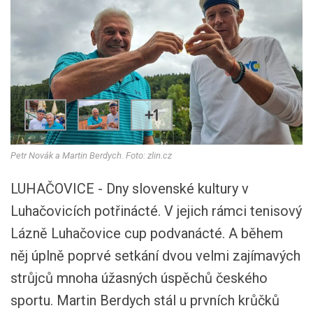
+1
Petr Novák a Martin Berdych. Foto: zlin.cz
LUHAČOVICE - Dny slovenské kultury v
Luhačovicích potřinácté. V jejich rámci tenisový
Lázně Luhačovice cup podvanácté. A během
něj úplně poprvé setkání dvou velmi zajímavých
strůjců mnoha úžasných úspěchů českého
sportu. Martin Berdych stál u prvních krůčků