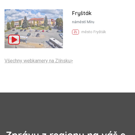
Fryšták
náměstí Míru
město Fryšták
ZL
Všechny webkamery na Zlínsku>