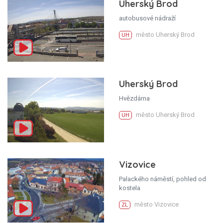
Uherský Brod
autobusové nádraží
město Uherský Brod
UH
Uherský Brod
Hvězdárna
město Uherský Brod
UH
Vizovice
Palackého náměstí, pohled od
kostela
město Vizovice
ZL