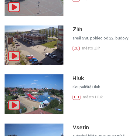
Zlín
areál Svit, pohled od 22. budovy
město Zlín
ZL
Hluk
Koupaliště Hluk
město Hluk
UH
Vsetín