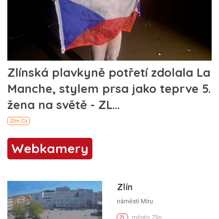
Webkamery
Zlín
náměstí Míru
město Zlín
ZL