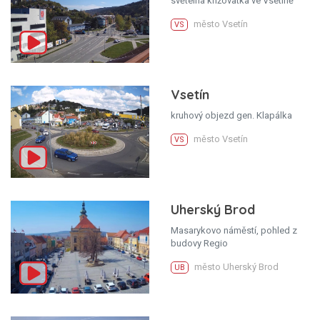
světelná křižovatka ve Vsetíně
město Vsetín
VS
Vsetín
kruhový objezd gen. Klapálka
město Vsetín
VS
Uherský Brod
Masarykovo náměstí, pohled z
budovy Regio
město Uherský Brod
UB