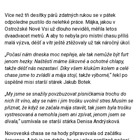
Více než tři desítky párů zdatných rukou se v pátek
odpoledne pustilo do nelehké práce. Májka, jakou v
Ostrožské Nové Vsi už dlouho neviděli, měřila letos
dvaadvacet metrů. A aby to nebyla pro místní chasu příliš
malá výzva, déšť a vítr ještě ztěžovaly už tak náročný úkol.
„
Počasí nám dneska moc nepřeje,
ale tak nemůže být furt
jenom hezky. Naštěstí máme šikovné a ochotné chlapy,
takže déšť nás nezastaví. Díky všem klukům kolem a celé
chase jsme to zvládli a mája stojí, takže výborné,“
řekl po
úspěšné misi starší stárek Jakub Botek.
„
My jsme se snažil
y
povzbuzovat písničkam
i
a trochu do
nich lít víno, aby se nám i jim trošku uvolnil stres.Musím se
přiznat, že když se začala mája stavět, tak jsem byla trošku
vystresovaná a nemohla jsem ani zpívat, jenom jsem se
dívala,
“
usmívala se starší stárka Denisa Andrýsková.
Novoveská chasa se na hody připravovala od začátku