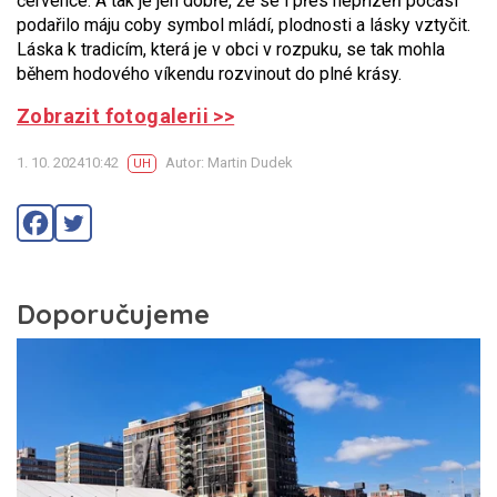
července. A tak je jen dobře, že se i přes nepřízeň počasí
podařilo máju coby symbol mládí, plodnosti a lásky vztyčit.
Láska k tradicím, která je v obci v rozpuku, se tak mohla
během hodového víkendu rozvinout do plné krásy.
Zobrazit fotogalerii >>
1. 10. 202410:42
Autor: Martin Dudek
UH