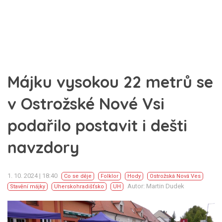
Májku vysokou 22 metrů se
v Ostrožské Nové Vsi
podařilo postavit i dešti
navzdory
1. 10. 2024 | 18:40
Co se děje
Folklor
Hody
Ostrožská Nová Ves
Autor: Martin Dudek
Stavění májky
Uherskohradišťsko
UH