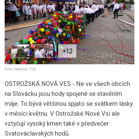
+12
Foto: televize TVS
OSTROŽSKÁ NOVÁ VES - Ne ve všech obcích
na Slovácku jsou hody spojené se stavěním
máje. To bývá většinou spjato se svátkem lásky
v měsíci květnu. V Ostrožské Nové Vsi ale
vztyčují vysoký kmen také v předvečer
Svatováclavských hodů.