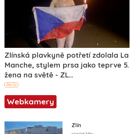
Webkamery
Zlín
náměstí Míru