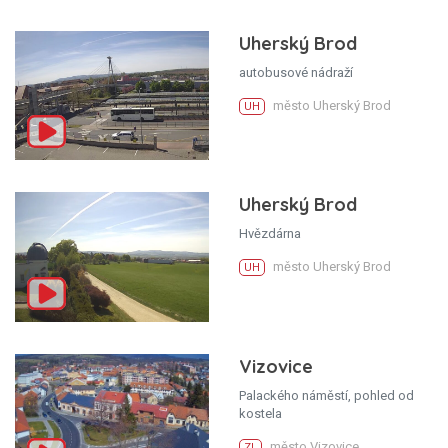
Uherský Brod
autobusové nádraží
město Uherský Brod
UH
Uherský Brod
Hvězdárna
město Uherský Brod
UH
Vizovice
Palackého náměstí, pohled od
kostela
město Vizovice
ZL