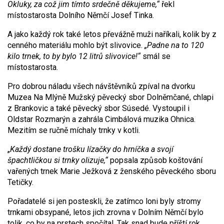
Okluky, za což jim tímto
srdečně
děkujeme,“
řekl
místostarosta Dolního Němčí Josef Tinka.
A jako každý rok také letos převážně muži naříkali, kolik by z
cenného materiálu mohlo být slivovice.
„
Padne na to 120
kilo trnek, to by bylo 12 litrů slivovice!
“
smál se
místostarosta.
Pro dobrou náladu všech návštěvníků zpíval na dvorku
Muzea Na Mlýně Mužský pěvecký sbor Dolněmčané, chlapi
z Brankovic a také pěvecký sbor Súsedé. Vystoupil i
Oldstar Rozmarýn a zahrála Cimbálová muzika Ohnica.
Mezitím se ručně míchaly trnky v kotli.
„
Každý dostane trošku lízačky do hrníčka a svojí
špachtličkou si trnky olizuje,“
popsala způsob koštování
vařených trnek Marie Ježková z ženského pěveckého sboru
Tetičky.
Pořadatelé si jen posteskli, že zatímco loni byly stromy
trnkami obsypané, letos jich zrovna v Dolním Němčí bylo
tolik, co by na prstech spočítal. Tak snad bude příští rok