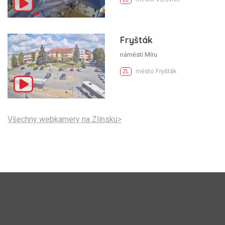
Fryšták
náměstí Míru
město Fryšták
ZL
Všechny webkamery na Zlínsku>