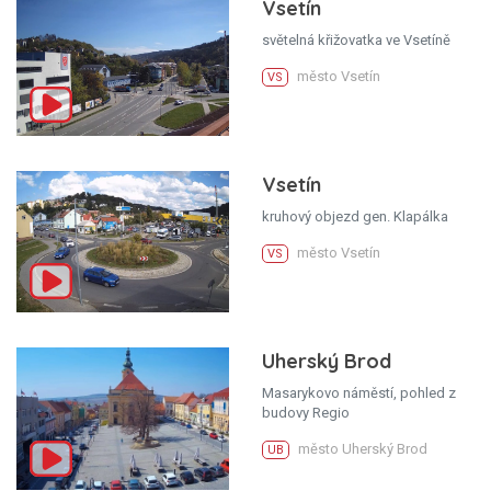
Vsetín
světelná křižovatka ve Vsetíně
město Vsetín
VS
Vsetín
kruhový objezd gen. Klapálka
město Vsetín
VS
Uherský Brod
Masarykovo náměstí, pohled z
budovy Regio
město Uherský Brod
UB