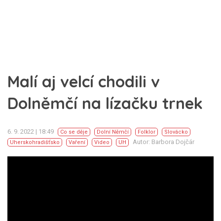
Malí aj velcí chodili v
Dolněmčí na lízačku trnek
6. 9. 2022 | 18:49
Co se děje
Dolní Němčí
Folklor
Slovácko
Autor: Barbora Dojčár
Uherskohradišťsko
Vaření
Video
UH