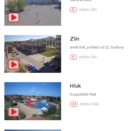
město Zlín
ZL
Zlín
areál Svit, pohled od 22. budovy
město Zlín
ZL
Hluk
Koupaliště Hluk
město Hluk
UH