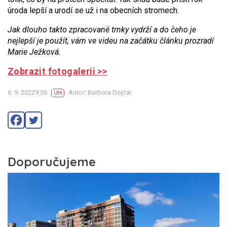
úroda lepší a urodí se už i na obecních stromech.
Jak dlouho takto zpracované trnky vydrží a do čeho je
nejlepší je použít, vám ve videu na začátku článku prozradí
Marie Ježková.
Zobrazit fotogalerii >>
6. 9. 20229:36
Autor: Barbora Dojčár
UH