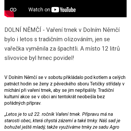
DOLNÍ NĚMČÍ - Vaření trnek v Dolním Němčí
bylo i letos s tradičním olizováním, jen se
vařečka vyměnila za špachtli. A místo 12 litrů
slivovice byl hrnec povidel!
V Dolním Němčí se v sobotu přikládalo pod kotlem a celých
patnáct hodin se ženy z pěveckého sboru Tetičky střídaly v
míchání při vaření trnek, aby se jim nepřipálily. Tradiční
kulturní akce se v obci ani tentokrát neobešla bez
pořádných příprav.
„
Le
tos
je to už 22. ročník Vaření trnek. Přípravu
má na
starosti
obec, která chystá zázemí a také trnky. Náš sad je
bohužel ještě mladý, takže využíváme
trnky ze
sad
u
Agro