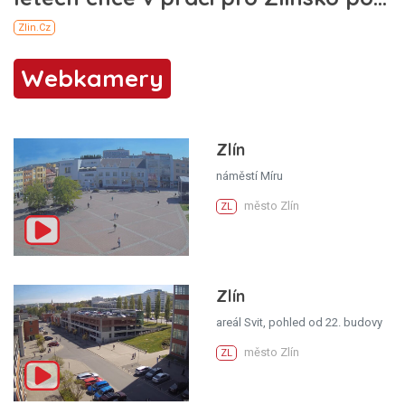
Webkamery
Zlín
náměstí Míru
město Zlín
ZL
Zlín
areál Svit, pohled od 22. budovy
město Zlín
ZL