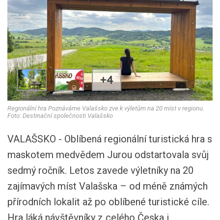
+4
Regionální hra Poznáváme Valašsko zve k výletům na 20 míst v regionu.
Foto: Destinační společnosti Valašsko
VALAŠSKO - Oblíbená regionální turistická hra s
maskotem medvědem Jurou odstartovala svůj
sedmý ročník. Letos zavede výletníky na 20
zajímavých míst Valašska – od méně známých
přírodních lokalit až po oblíbené turistické cíle.
Hra láká návštěvníky z celého Česka i