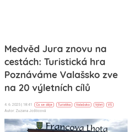
Medvěd Jura znovu na
cestách: Turistická hra
Poznáváme Valašsko zve
na 20 výletních cílů
4. 6. 2025 | 18:41
Co se děje
Turistika
Valašsko
Výlet
VS
Autor: Zuzana Jošticová