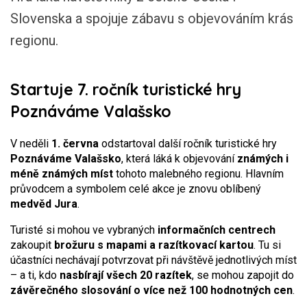
Slovenska a spojuje zábavu s objevováním krás
regionu.
Startuje 7. ročník turistické hry
Poznáváme Valašsko
V neděli
1. června
odstartoval další ročník turistické hry
Poznáváme Valašsko
, která láká k objevování
známých i
méně známých míst
tohoto malebného regionu. Hlavním
průvodcem a symbolem celé akce je znovu oblíbený
medvěd Jura
.
Turisté si mohou ve vybraných
informačních centrech
zakoupit
brožuru s mapami a razítkovací kartou
. Tu si
účastníci nechávají potvrzovat při návštěvě jednotlivých míst
– a ti, kdo
nasbírají všech 20 razítek
, se mohou zapojit do
závěrečného slosování o více než 100 hodnotných cen
.