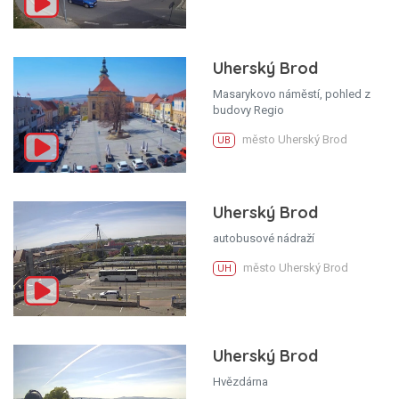
Uherský Brod
Masarykovo náměstí, pohled z
budovy Regio
město Uherský Brod
UB
Uherský Brod
autobusové nádraží
město Uherský Brod
UH
Uherský Brod
Hvězdárna