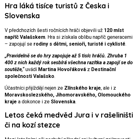
Hra láká tisíce turistů z Česka i
Slovenska
V předchozích šesti ročnících hráči objevili už
120 míst
napříč Valašskem
. Hra si získala oblibu napříč generacemi
– zapojují se
rodiny s dětmi, senioři, turisté i cyklisté
.
„Pravidelně se do hry zapojuje až 5 tisíc hráčů. Zhruba 1
400 z nich každý rok sesbírá všechna razítka a zapojí se do
soutěže,“
uvádí
Martina Hovořáková
z
Destinační
společnosti Valašsko
.
Účastníci přijíždějí nejen ze
Zlínského kraje
, ale i z
Moravskoslezského, Jihomoravského, Olomouckého
kraje
a dokonce i ze
Slovenska
.
Letos čeká medvěd Jura i v rašeliništi
či na kozí stezce