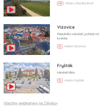
město Uherský Brod
UH
Vizovice
Palackého náměstí, pohled od
kostela
město Vizovice
ZL
Fryšták
náměstí Míru
město Fryšták
ZL
Všechny webkamery na Zlínsku>