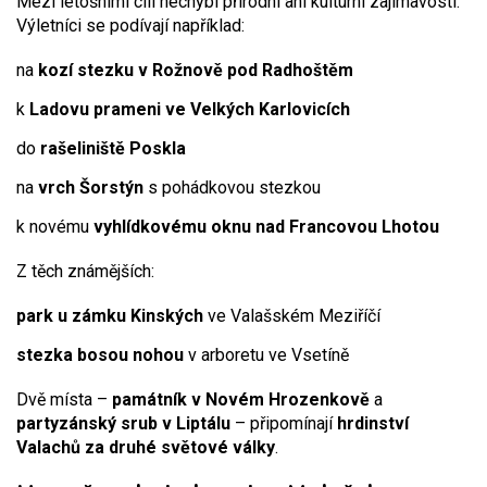
Mezi letošními cíli nechybí přírodní ani kulturní zajímavosti.
Výletníci se podívají například:
na
kozí stezku v Rožnově pod Radhoštěm
k
Ladovu prameni ve Velkých Karlovicích
do
rašeliniště Poskla
na
vrch Šorstýn
s pohádkovou stezkou
k novému
vyhlídkovému oknu nad Francovou Lhotou
Z těch známějších:
park u zámku Kinských
ve Valašském Meziříčí
stezka bosou nohou
v arboretu ve Vsetíně
Dvě místa –
památník v Novém Hrozenkově
a
partyzánský srub v Liptálu
– připomínají
hrdinství
Valachů za druhé světové války
.