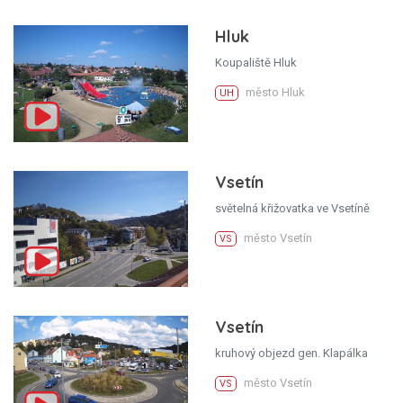
Hluk
Koupaliště Hluk
město Hluk
UH
Vsetín
světelná křižovatka ve Vsetíně
město Vsetín
VS
Vsetín
kruhový objezd gen. Klapálka
město Vsetín
VS