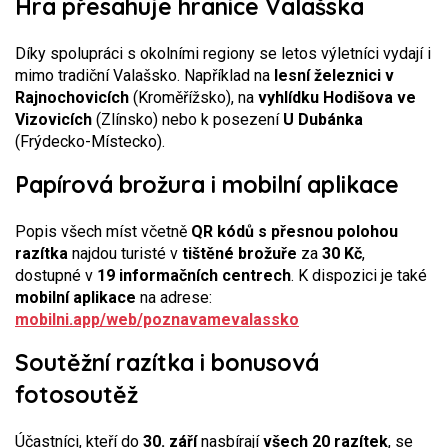
Hra přesahuje hranice Valašska
Díky spolupráci s okolními regiony se letos výletníci vydají i
mimo tradiční Valašsko. Například na
lesní železnici v
Rajnochovicích
(Kroměřížsko), na
vyhlídku Hodišova ve
Vizovicích
(Zlínsko) nebo k posezení
U Dubánka
(Frýdecko-Místecko).
Papírová brožura i mobilní aplikace
Popis všech míst včetně
QR kódů s přesnou polohou
razítka
najdou turisté v
tištěné brožuře
za
30 Kč
,
dostupné v
19 informačních centrech
. K dispozici je také
mobilní aplikace
na adrese:
mobilni.app/web/poznavamevalassko
Soutěžní razítka i bonusová
fotosoutěž
Účastníci, kteří do
30. září
nasbírají
všech 20 razítek
, se