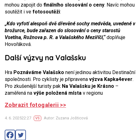
mohou zapojit do
finálního slosování o ceny
. Navíc mohou
soutěžit i ve
fotosoutěži
:
„Kdo vyfotí alespoň dvě dřevěné sochy medvěda, uvedené v
brožurce, bude zařazen do slosování o ceny starostů
Vsetína, Rožnova p. R. a Valašského Meziříčí,“
doplňuje
Hovořáková.
Další výzvy na Valašsku
Hra
Poznáváme Valašsko
není jedinou aktivitou Destinační
společnosti. Pro cyklisty je připravena
výzva Kapka4ever
.
Pro zkušenější turisty pak
Na Valašsku je Krásno
–
zaměřená na
výše položená místa
v regionu
Zobrazit fotogalerii >>
4. 6. 202522:27
Autor: Zuzana Jošticová
VS