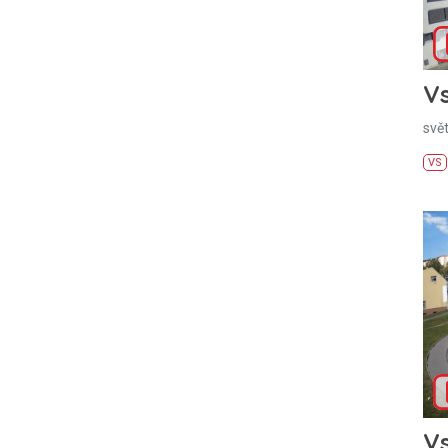
Vs
svě
VS
Vs