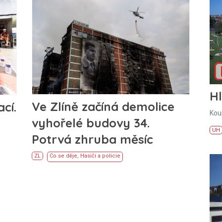
H
Ve Zlíně začíná demolice
cí.
Kou
vyhořelé budovy 34.
UH
Potrvá zhruba měsíc
ZL
Co se děje
,
Hasiči a policie