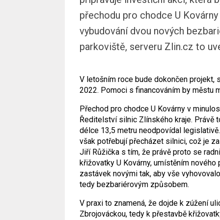
přechodu pro chodce U Kovárny v 
vybudování dvou nových bezbari
parkoviště, serveru Zlin.cz to 
V letošním roce bude dokončen projekt, s
2022. Pomoci s financováním by městu měl
Přechod pro chodce U Kovárny v minulosti p
Ředitelství silnic Zlínského kraje. Právě
délce 13,5 metru neodpovídal legislativě
však potřebují přecházet silnici, což je 
Jiří Růžička s tím, že právě proto se radn
křižovatky U Kovárny, umístěním nového 
zastávek novými tak, aby vše vyhovovalo
tedy bezbariérovým způsobem.
V praxi to znamená, že dojde k zúžení ul
Zbrojováckou, tedy k přestavbě křižovatk