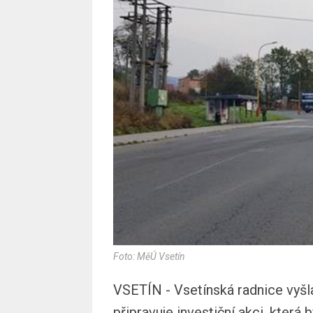
Foto: MěÚ Vsetín
VSETÍN - Vsetínská radnice vyšl
připravuje investiční akci, kter