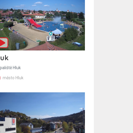
luk
paliště Hluk
město Hluk