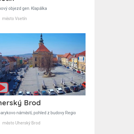
hový objezd gen. Klapálka
město Vsetín
herský Brod
arykovo náměstí, pohled z budovy Regio
město Uherský Brod