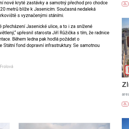
ní nové kryté zastávky a samotný přechod pro chodce
ZL
 20 metrů blíže k Jasenicím. Současná nedaleká
rkoviště s vyznačenými stáními.
přecházení Jasenické ulice, a to i za snížené
tlený,“ upřesnil starosta Jiří Růžička s tím, že radnice
ntace. Během ledna pak hodlá požádat o
 Státní fond dopravní infrastruktury. Se samotnou
 Frolová
Zl
areá
ZL