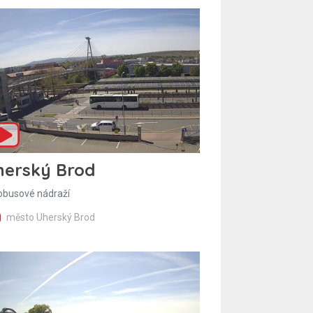
herský Brod
obusové nádraží
město Uherský Brod