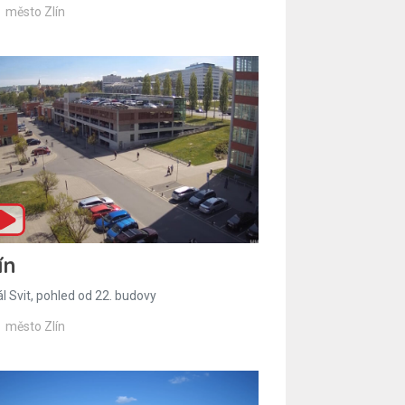
město Zlín
ín
l Svit, pohled od 22. budovy
město Zlín