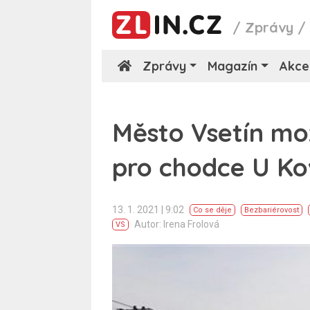
/
Zprávy
Zprávy
Magazín
Akce
Město Vsetín mo
pro chodce U K
13. 1. 2021 | 9:02
Co se děje
Bezbariérovost
Autor: Irena Frolová
VS