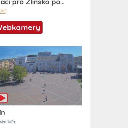
Webkamery
ín
ěstí Míru