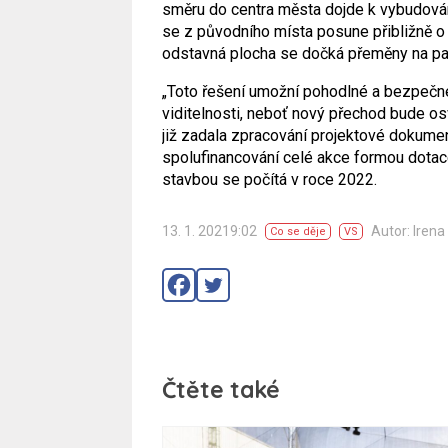
směru do centra města dojde k vybudová
se z původního místa posune přibližně o
odstavná plocha se dočká přeměny na pa
„Toto řešení umožní pohodlné a bezpečné 
viditelnosti, neboť nový přechod bude osvě
již zadala zpracování projektové dokume
spolufinancování celé akce formou dotace
stavbou se počítá v roce 2022.
13. 1. 20219:02
Autor: Irena
Co se děje
VS
Čtěte také