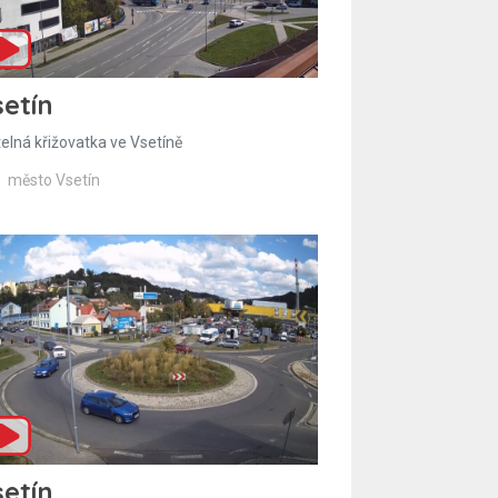
etín
telná křižovatka ve Vsetíně
město Vsetín
etín