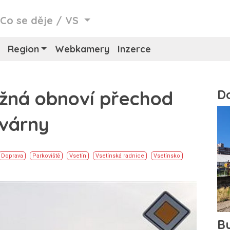
/
Co se děje
/
VS
Region
Webkamery
Inzerce
žná obnoví přechod
ovárny
Doprava
Parkoviště
Vsetín
Vsetínská radnice
Vsetínsko