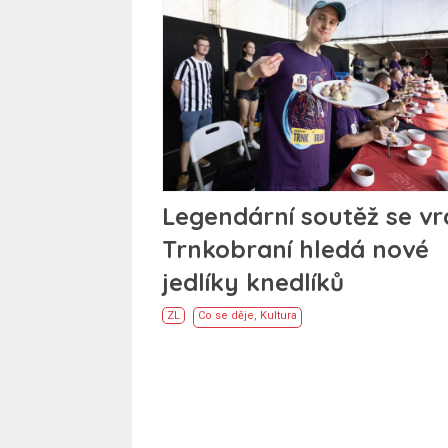
Legendární soutěž se vra
Trnkobraní hledá nové
jedlíky knedlíků
ZL
Co se děje
,
Kultura