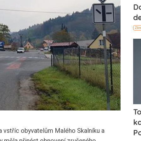
a vstříc obyvatelům Malého Skalníku a
á by měla přinést obnovení zrušeného