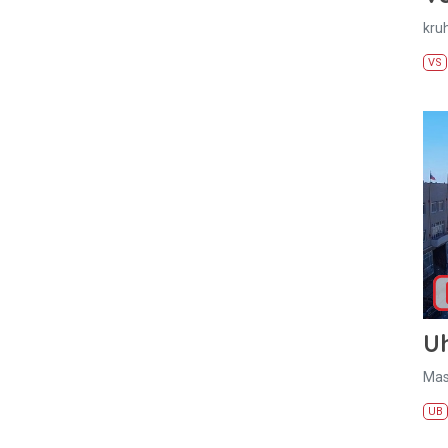
kru
VS
U
Mas
UB