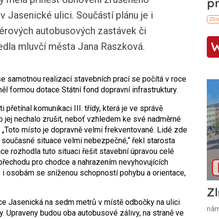
Jasenické ulici. Součástí plánu je i
érových autobusových zastávek či
uvedla mluvčí města Jana Raszková.
e samotnou realizací stavebních prací se počítá v roce
 formou dotace Státní fond dopravní infrastruktury.
řetínal komunikaci III. třídy, která je ve správě
 to jej nechalo zrušit, neboť vzhledem ke své nadměrné
. „Toto místo je dopravně velmi frekventované. Lidé zde
za současné situace velmi nebezpečné,“ řekl starosta
ice rozhodla tuto situaci řešit stavební úpravou celé
přechodu pro chodce a nahrazením nevyhovujících
 i osobám se sníženou schopností pohybu a orientace,
Zl
ice Jasenická na sedm metrů v místě odbočky na ulici
nám
y. Upraveny budou oba autobusové zálivy, na straně ve