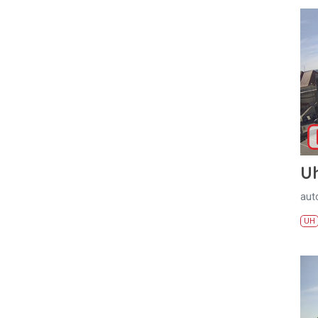
U
aut
UH