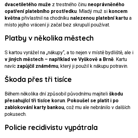
dvacetiletého muže
z trestného činu
neoprávněného
opatření platebního prostředku
. Mladý muž si
koncem
května
přivlastnil na chodníku
nalezenou platební kartu
a
místo jejího vrácení ji začal bez skrupulí používat.
Platby v několika městech
S kartou vyrážel na „nákupy“, a to nejen v místě bydliště, ale i
v jiných městech – například ve Vyškově a Brně
. Kartu
navíc
zapůjčil známému
, který ji použil k nákupu potravin.
Škoda přes tři tisíce
Během několika dní způsobil původnímu majiteli
škodu
přesahující tři tisíce korun
.
Pokoušel se platit i po
zablokování karty bankou
, což mu ale nebránilo v dalších
pokusech.
Policie recidivistu vypátrala