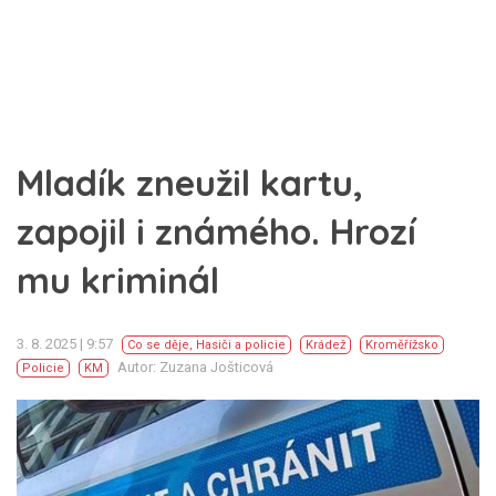
Mladík zneužil kartu,
zapojil i známého. Hrozí
mu kriminál
3. 8. 2025 | 9:57
Co se děje
,
Hasiči a policie
Krádež
Kroměřížsko
Autor: Zuzana Jošticová
Policie
KM