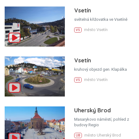
Vsetín
světelná křižovatka ve Vsetíně
město Vsetín
VS
Vsetín
kruhový objezd gen. Klapálka
město Vsetín
VS
Uherský Brod
Masarykovo náměstí, pohled z
budovy Regio
město Uherský Brod
UB