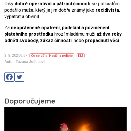
Díky
dobré operativní a pátrací činnosti
se policistům
podařilo muže, který je jim dobře známý jako
recidivista
,
vypátrat a obvinit.
Za
neoprávněné opatření, padělání a pozměnění
platebního prostředku
hrozí mladému muži
až dva roky
odnětí svobody
,
zákaz činnosti
, nebo
propadnutí věci
.
3. 8. 20259:57
Co se děje
,
Hasiči a policie
KM
Autor: Zuzana Jošticová