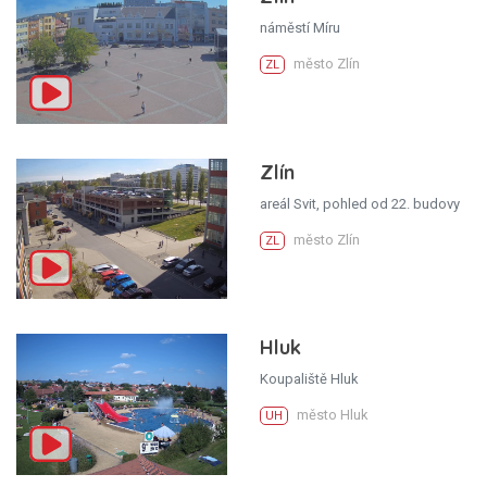
náměstí Míru
město Zlín
ZL
Zlín
areál Svit, pohled od 22. budovy
město Zlín
ZL
Hluk
Koupaliště Hluk
město Hluk
UH