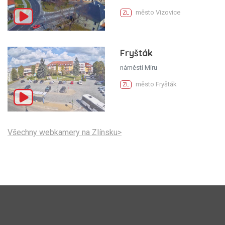
město Vizovice
ZL
Fryšták
náměstí Míru
město Fryšták
ZL
Všechny webkamery na Zlínsku>