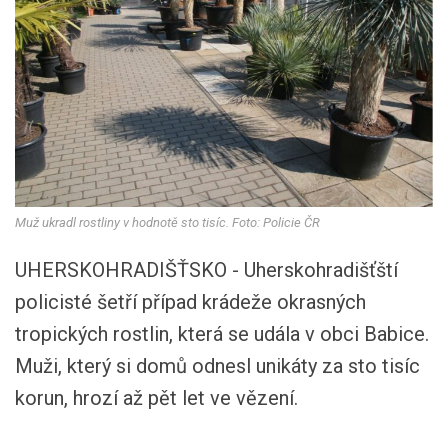
Muž ukradl rostliny v hodnotě sto tisíc. Foto: Policie ČR
UHERSKOHRADIŠŤSKO - Uherskohradišťští
policisté šetří případ krádeže okrasných
tropických rostlin, která se udála v obci Babice.
Muži, který si domů odnesl unikáty za sto tisíc
korun, hrozí až pět let ve vězení.