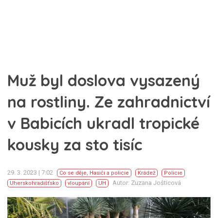
Muž byl doslova vysazený
na rostliny. Ze zahradnictví
v Babicích ukradl tropické
kousky za sto tisíc
29. 3. 2023 | 7:02
Co se děje
,
Hasiči a policie
Krádež
Policie
Autor: Zuzana Jošticová
Uherskohradišťsko
vloupání
UH