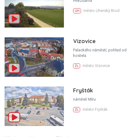
Hvězdárna
město Uherský Brod
UH
Vizovice
Palackého náměstí, pohled od
kostela
město Vizovice
ZL
Fryšták
náměstí Míru
město Fryšták
ZL