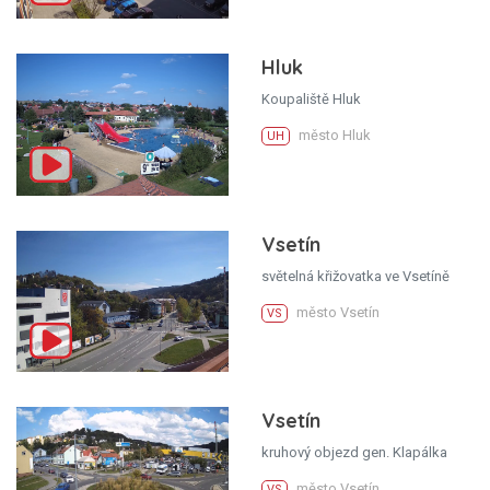
Hluk
Koupaliště Hluk
město Hluk
UH
Vsetín
světelná křižovatka ve Vsetíně
město Vsetín
VS
Vsetín
kruhový objezd gen. Klapálka
město Vsetín
VS