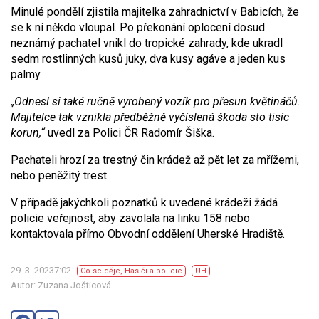
Minulé pondělí zjistila majitelka zahradnictví v Babicích, že
se k ní někdo vloupal. Po překonání oplocení dosud
neznámý pachatel vnikl do tropické zahrady, kde ukradl
sedm rostlinných kusů juky, dva kusy agáve a jeden kus
palmy.
„Odnesl si také ručně vyrobený vozík pro přesun květináčů.
Majitelce tak vznikla předběžně vyčíslená škoda sto tisíc
korun,“
uvedl za Polici ČR Radomír Šiška.
Pachateli hrozí za trestný čin krádež až pět let za mřížemi,
nebo peněžitý trest.
V případě jakýchkoli poznatků k uvedené krádeži žádá
policie veřejnost, aby zavolala na linku 158 nebo
kontaktovala přímo Obvodní oddělení Uherské Hradiště.
29. 3. 20237:02
Co se děje
,
Hasiči a policie
UH
Autor: Zuzana Jošticová