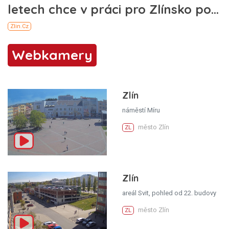
Webkamery
Zlín
náměstí Míru
město Zlín
ZL
Zlín
areál Svit, pohled od 22. budovy
město Zlín
ZL