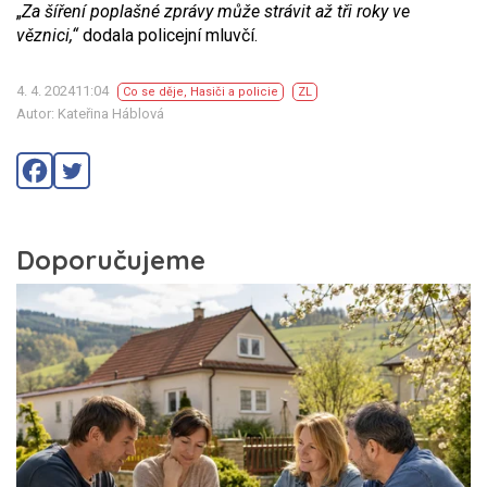
„
Za šíření poplašné zprávy může strávit až tři roky ve
věznici,“
dodala policejní mluvčí.
4. 4. 202411:04
Co se děje
,
Hasiči a policie
ZL
Autor: Kateřina Háblová