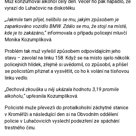
Muž konzumoval alkohol celý den. Večer ho pak napadlo, že
vyrazí do Luhačovic na diskotéku.
„
Jakmile tam přijel, nelíbilo se mu, jakým způsobem je
zaparkováno vozidlo BMW. Zdálo se mu, že stojí na místě,
kde je to zakázáno,“
informovala o případu policejní mluvčí
Monika Kozumplíková.
Problém tak muž vyřešil způsobem odpovídajícím jeho
stavu – zavolal na linku 158. Když se na místo sjelo několik
policejních hlídek, zřejmě si uvědomil, co způsobil, a přišel
se policistům přiznat a vysvětlit, co ho k volání na tísňovou
linku vedlo.
„
Dechová zkouška u něj ukázala hodnotu 3,19 promile
alkoholu,“
upřesnila Kozumplíková.
Policisté muže převezli do protialkoholní záchytné stanice
v Kroměříži a následující den si na Obvodním oddělení
policie v Luhačovicích vyslechl podezření ze spáchání
trestného činu.