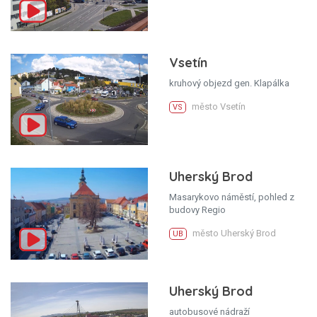
Vsetín
kruhový objezd gen. Klapálka
město Vsetín
VS
Uherský Brod
Masarykovo náměstí, pohled z
budovy Regio
město Uherský Brod
UB
Uherský Brod
autobusové nádraží