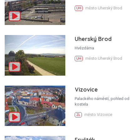
město Uherský Brod
UH
Uherský Brod
Hvězdárna
město Uherský Brod
UH
Vizovice
Palackého náměstí, pohled od
kostela
město Vizovice
ZL
Fryšták