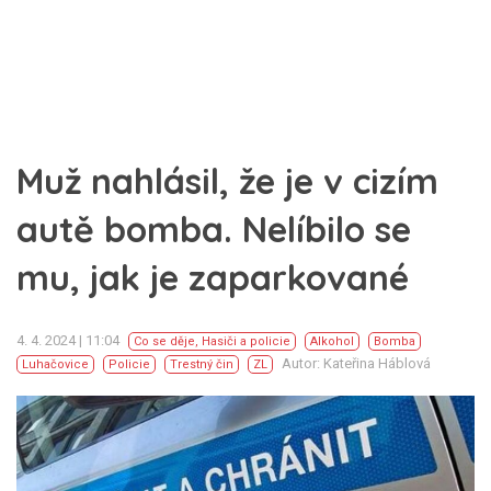
Muž nahlásil, že je v cizím
autě bomba. Nelíbilo se
mu, jak je zaparkované
4. 4. 2024 | 11:04
Co se děje
,
Hasiči a policie
Alkohol
Bomba
Autor: Kateřina Háblová
Luhačovice
Policie
Trestný čin
ZL