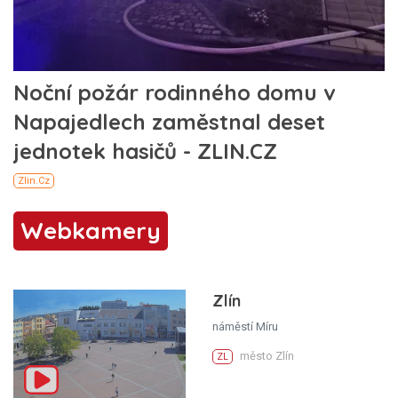
Webkamery
Zlín
náměstí Míru
město Zlín
ZL