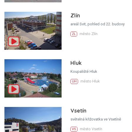
Zlín
areál Svit, pohled od 22. budovy
město Zlín
ZL
Hluk
Koupaliště Hluk
město Hluk
UH
Vsetín
světelná křižovatka ve Vsetíně
město Vsetín
VS