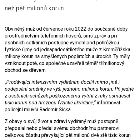
než pět milionů korun.
Obviněný muž od července roku 2022 do současné doby
prostřednictvím telefonních hovorů, sms zpráv a při
osobních setkáních postupně vymohl pod pohrůžkou
fyzické újmy od jednapadesátiletého muže z Kroměřížska
miliony korun na smyšlených poplatcích a úrocích. Ty měly
vzniknout poté, co společně uzavřeli téměř třímilionový
obchod se dřevem.
„
Prodávající intenzivním vydíráním docílil mimo jiné i
podepsání směnky ve výši jednoho milionu korun. Při jedné
z osobních schůzek poškozenému vytrhl z ruky osmdesát
tisíc korun pod hrozbou fyzické likvidace,“
informoval
policejní mluvčí Radomír Šiška.
Z obavy o svůj život a zdraví vydíraný muž postupně
přeposlal nebo předal svému obchodnímu partnerovi
celkovou částku převyšující pět milionů dvě stě tisíc korun.