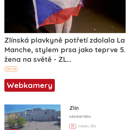
Webkamery
Zlín
náměstí Míru
město Zlín
ZL