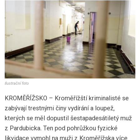
Ilustrační foto
KROMĚŘÍŽSKO – Kroměřížští kriminalisté se
zabývají trestnými činy vydírání a loupež,
kterých se měl dopustil šestapadesátiletý muž
z Pardubicka. Ten pod pohrůžkou fyzické
likvidace vymohl na muži z Kroměřížska více