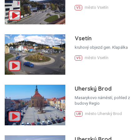
město Vsetín
VS
Vsetín
kruhový objezd gen. Klapálka
město Vsetín
VS
Uherský Brod
Masarykovo náměstí, pohled z
budovy Regio
město Uherský Brod
UB
Uherský Brod