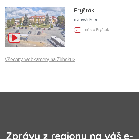
Fryšták
náměstí Míru
město Fryšták
ZL
Všechny webkamery na Zlínsku>
Zprávy z regionu na váš e-