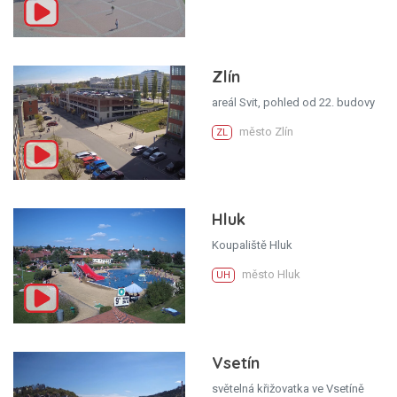
Zlín
areál Svit, pohled od 22. budovy
město Zlín
ZL
Hluk
Koupaliště Hluk
město Hluk
UH
Vsetín
světelná křižovatka ve Vsetíně