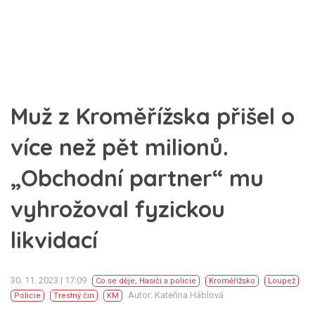
Muž z Kroměřížska přišel o
více než pět milionů.
„Obchodní partner“ mu
vyhrožoval fyzickou
likvidací
30. 11. 2023 | 17:09
Co se děje
,
Hasiči a policie
Kroměřížsko
Loupež
Autor: Kateřina Háblová
Policie
Trestný čin
KM