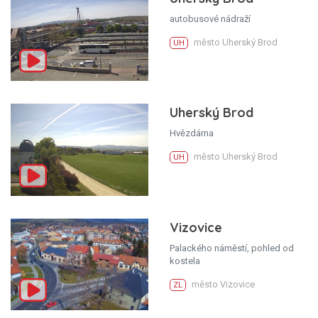
autobusové nádraží
město Uherský Brod
UH
Uherský Brod
Hvězdárna
město Uherský Brod
UH
Vizovice
Palackého náměstí, pohled od
kostela
město Vizovice
ZL