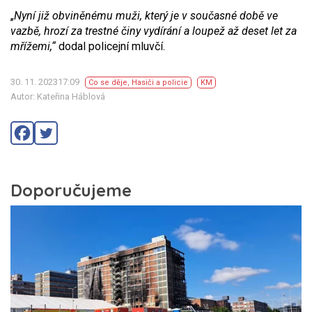
„
Nyní již obviněnému muži, který je v současné době ve
vazbě, hrozí za trestné činy vydírání a loupež až deset let za
mřížemi,“
dodal policejní mluvčí.
30. 11. 202317:09
Co se děje
,
Hasiči a policie
KM
Autor: Kateřina Háblová