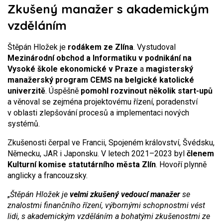
Zkušený manažer s akademickým
vzděláním
Štěpán Hložek je
rodákem ze Zlína
. Vystudoval
Mezinárodní obchod a Informatiku v podnikání na
Vysoké škole ekonomické v Praze
a
magisterský
manažerský program CEMS na belgické katolické
univerzitě
. Úspěšně
pomohl rozvinout několik start-upů
a věnoval se zejména projektovému řízení, poradenství
v oblasti zlepšování procesů a implementaci nových
systémů.
Zkušenosti čerpal ve Francii, Spojeném království, Švédsku,
Německu, JAR i Japonsku. V letech 2021–2023 byl
členem
Kulturní komise statutárního města Zlín
. Hovoří plynně
anglicky a francouzsky.
„
Štěpán Hložek je
velmi zkušený vedoucí manažer
se
znalostmi finančního řízení, výbornými schopnostmi vést
lidi, s akademickým vzděláním a bohatými zkušenostmi ze