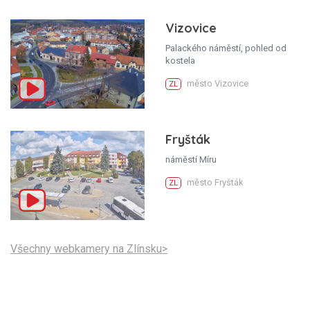
Vizovice
Palackého náměstí, pohled od
kostela
město Vizovice
ZL
Fryšták
náměstí Míru
město Fryšták
ZL
Všechny webkamery na Zlínsku>