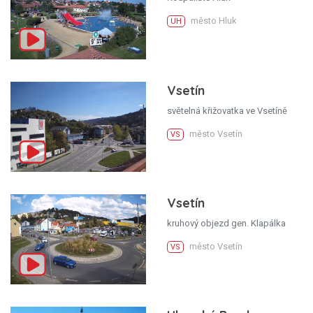
město Hluk
UH
Vsetín
světelná křižovatka ve Vsetíně
město Vsetín
VS
Vsetín
kruhový objezd gen. Klapálka
město Vsetín
VS