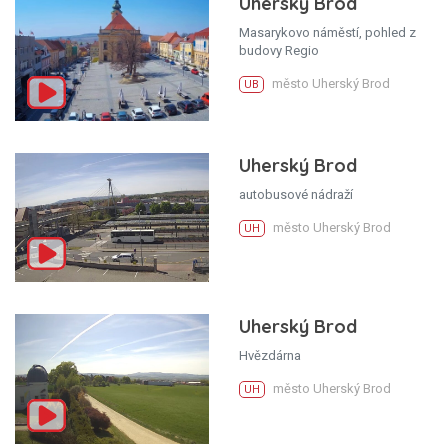
Uherský Brod
Masarykovo náměstí, pohled z
budovy Regio
město Uherský Brod
UB
Uherský Brod
autobusové nádraží
město Uherský Brod
UH
Uherský Brod
Hvězdárna
město Uherský Brod
UH