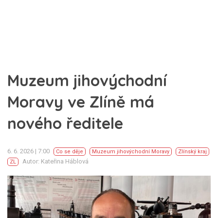
Muzeum jihovýchodní
Moravy ve Zlíně má
nového ředitele
6. 6. 2026 | 7:00
Co se děje
Muzeum jihovýchodní Moravy
Zlínský kraj
Autor: Kateřina Háblová
ZL