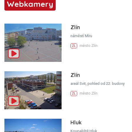
Webkamery
Zlín
náměstí Míru
město Zlín
ZL
Zlín
areál Svit, pohled od 22. budovy
město Zlín
ZL
Hluk
Koupaliště Hluk