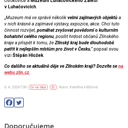
Otrokovice a
Muzeum Luhačovického Zálesí
v Luhačovicích
.
„
Muzeum má ve správě několik
velmi zajímavých objektů
a
v nich krásné a zajímavé výstavy, expozice, akce. Chci tuto
činnost rozvíjet,
pomáhat zvyšovat povědomí o kulturním
bohatství celého regionu
, posílit hrdost občanů Zlínského
kraje a přispět k tomu, že
Zlínský kraj bude dlouhodobě
patřit k nejlepším místům pro život v Česku
,“
popsal svou
vizi
Štěpán Hložek
.
Co dalšího se aktuálně děje ve Zlínském kraji? Dozvíte se
na
webu zlin.cz
.
6. 6. 20267:00
Autor: Kateřina Háblová
Co se děje
ZL