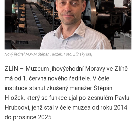
Nový ředitel MJVM Štěpán Hložek. Foto: Zlínský kraj
ZLÍN – Muzeum jihovýchodní Moravy ve Zlíně
má od 1. června nového ředitele. V čele
instituce stanul zkušený manažer Štěpán
Hložek, který se funkce ujal po zesnulém Pavlu
Hrubcovi, jenž stál v čele muzea od roku 2014
do prosince 2025.