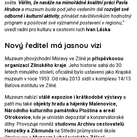
světa.
Věřím, že naváže na mimořádně kvalitní práci Pavla
Hrubce
a muzeum bude pod jeho vedením dál
rozvíjet své
odborné i kulturní aktivity
, přinášet návštěvníkům hodnotný
program a posilovat své významné postavení v regionu,“
uvedl radní pro kulturu a cestovní ruch
Ivan Láska
.
Nový ředitel má jasnou vizi
Muzeum jihovýchodní Moravy ve Zlíně je
příspěvkovou
organizací Zlínského kraje
. Jeho historie sahá do 30.
letech minulého století, oficiálně bylo ustaveno jako Krajské
muzeum v roce 1953. Od roku 2013 sídlí v komplexu 14/15
Baťova institutu ve Zlíně.
Muzeum nabízí
stálé expozice i krátkodobé výstavy
a
patří mu také
objekty hradu a hájenky Malenovice,
Národního kulturního památníku Ploština a areál
Otrokovice
, kde je umístěn depozitář a konzervátorské
dílny. Provozuje rovněž
studovnu Archivu cestovatelů
Hanzelky a Zikmunda
na Střední průmyslové škole