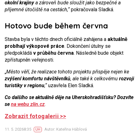
okolní krajiny
a zároveň bude sloužit jako bezpečné a
příjemné útočiště na cestách,“
pokračovala Sladká.
Hotovo bude během června
Stavba byla v těchto dnech oficiálně zahájena a
aktuálně
probíhají výkopové práce
. Dokončení útulny se
předpokládá
v průběhu června
. Následně bude objekt
zpřístupněn veřejnosti.
„
Město věří, že realizace tohoto projektu přispěje nejen ke
zvýšení komfortu návštěvníků
, ale také k celkovému
rozvoji
turistiky v regionu
,“
uzavřela Elen Sladká.
Co dalšího se aktuálně děje na Uherskohradišťsku? Dozvíte
se
na webu zlin.cz
.
Zobrazit fotogalerii >>
11. 5. 20268:35
Autor: Kateřina Háblová
UH