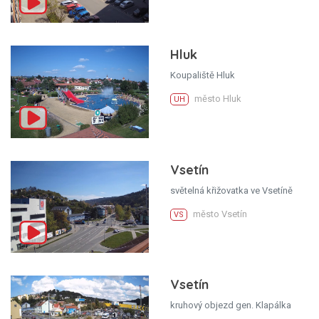
Hluk
Koupaliště Hluk
město Hluk
UH
Vsetín
světelná křižovatka ve Vsetíně
město Vsetín
VS
Vsetín
kruhový objezd gen. Klapálka