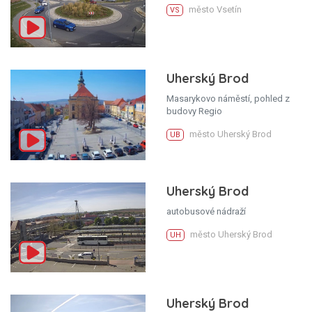
město Vsetín
VS
Uherský Brod
Masarykovo náměstí, pohled z
budovy Regio
město Uherský Brod
UB
Uherský Brod
autobusové nádraží
město Uherský Brod
UH
Uherský Brod