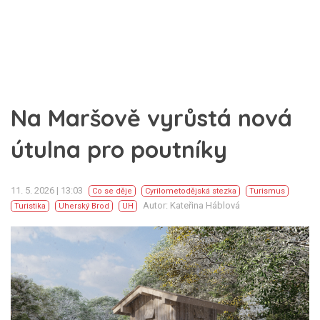
Na Maršově vyrůstá nová
útulna pro poutníky
11. 5. 2026 | 13:03
Co se děje
Cyrilometodějská stezka
Turismus
Autor: Kateřina Háblová
Turistika
Uherský Brod
UH