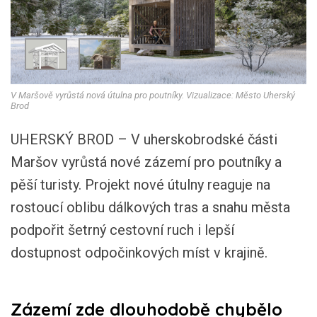
V Maršově vyrůstá nová útulna pro poutníky. Vizualizace: Město Uherský
Brod
UHERSKÝ BROD – V uherskobrodské části
Maršov vyrůstá nové zázemí pro poutníky a
pěší turisty. Projekt nové útulny reaguje na
rostoucí oblibu dálkových tras a snahu města
podpořit šetrný cestovní ruch i lepší
dostupnost odpočinkových míst v krajině.
Zázemí zde dlouhodobě chybělo