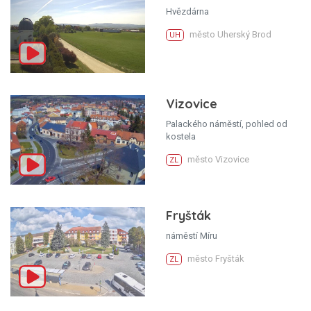
Hvězdárna
město Uherský Brod
UH
Vizovice
Palackého náměstí, pohled od
kostela
město Vizovice
ZL
Fryšták
náměstí Míru
město Fryšták
ZL