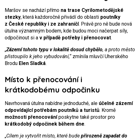
Maršov se nachází přímo
na trase Cyrilometodějské
stezky
, která každoročně přivádí do oblasti
poutníky
z České republiky i ze zahraničí
. Právě pro ně bude nová
útulna významným bodem, kde budou moci načerpat síly,
odpočinout si a
v případě potřeby i přenocovat
.
„
Zázemí tohoto typu v lokalitě dosud chybělo
, a proto město
přistoupilo k jeho vybudování,“
zmínila mluvčí Uherského
Brodu
Elen Sladká
.
Místo k přenocování i
krátkodobému odpočinku
Navrhovaná útulna nabídne jednoduché, ale
účelné zázemí
odpovídající potřebám poutníků a turistů
. Kromě
možnosti přenocování
poskytne také prostor pro
krátkodobý odpočinek během dne
.
„
Cílem je vytvořit místo, které bude
přirozeně zapadat do