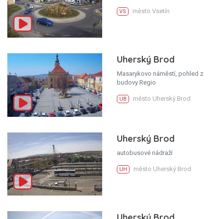
město Vsetín
VS
Uherský Brod
Masarykovo náměstí, pohled z
budovy Regio
město Uherský Brod
UB
Uherský Brod
autobusové nádraží
město Uherský Brod
UH
Uherský Brod