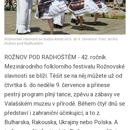
Rožnovské slavnosti se budou konat od 6. do 9. července. Foto: archiv,
Rožnov pod Radhoštěm
ROŽNOV POD RADHOŠTĚM - 42. ročník
Mezinárodního folklorního festivalu Rožnovské
slavnosti se blíží. Těšit se na něj můžete už od
čtvrtka 6. do neděle 9. července a přinese
pestrý program plný tance, zpěvu a zábavy ve
Valašském muzeu v přírodě. Během čtyř dnů se
představí i zahraniční účinkující, a to z
Bulharska, Rakouska, Ukrajiny nebo Polska. A