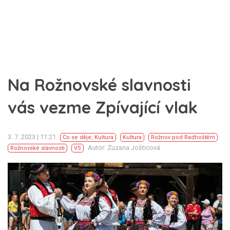
Na Rožnovské slavnosti
vás vezme Zpívající vlak
3. 7. 2023 | 11:21
Co se děje
,
Kultura
Kultura
Rožnov pod Radhoštěm
Autor: Zuzana Jošticová
Rožnovské slavnosti
VS