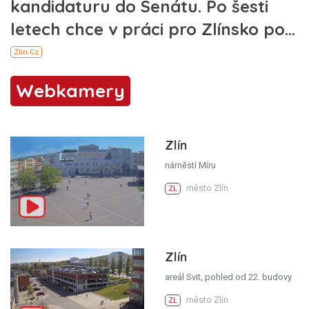
Webkamery
Zlín
náměstí Míru
město Zlín
ZL
Zlín
areál Svit, pohled od 22. budovy
město Zlín
ZL