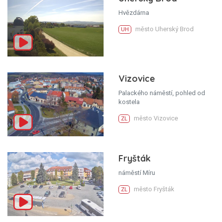
Hvězdárna
město Uherský Brod
UH
Vizovice
Palackého náměstí, pohled od
kostela
město Vizovice
ZL
Fryšták
náměstí Míru
město Fryšták
ZL