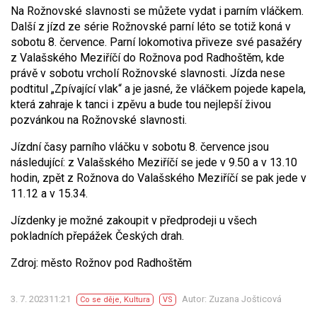
Na Rožnovské slavnosti se můžete vydat i parním vláčkem.
Další z jízd ze série Rožnovské parní léto se totiž koná v
sobotu 8. července. Parní lokomotiva přiveze své pasažéry
z Valašského Meziříčí do Rožnova pod Radhoštěm, kde
právě v sobotu vrcholí Rožnovské slavnosti. Jízda nese
podtitul „Zpívající vlak“ a je jasné, že vláčkem pojede kapela,
která zahraje k tanci i zpěvu a bude tou nejlepší živou
pozvánkou na Rožnovské slavnosti.
Jízdní časy parního vláčku v sobotu 8. července jsou
následující: z Valašského Meziříčí se jede v 9.50 a v 13.10
hodin, zpět z Rožnova do Valašského Meziříčí se pak jede v
11.12 a v 15.34.
Jízdenky je možné zakoupit v předprodeji u všech
pokladních přepážek Českých drah.
Zdroj: město Rožnov pod Radhoštěm
3. 7. 202311:21
Autor: Zuzana Jošticová
Co se děje
,
Kultura
VS