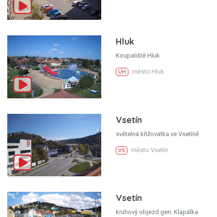
Hluk
Koupaliště Hluk
město Hluk
UH
Vsetín
světelná křižovatka ve Vsetíně
město Vsetín
VS
Vsetín
kruhový objezd gen. Klapálka