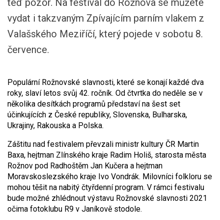
teď pozor. Na festival do Rožnova se můžete
vydat i takzvaným Zpívajícím parním vlakem z
Valašského Meziříčí, který pojede v sobotu 8.
července.
Populární Rožnovské slavnosti, které se konají každé dva
roky, slaví letos svůj 42. ročník. Od čtvrtka do neděle se v
několika desítkách programů představí na šest set
účinkujících z České republiky, Slovenska, Bulharska,
Ukrajiny, Rakouska a Polska.
Záštitu nad festivalem převzali ministr kultury ČR Martin
Baxa, hejtman Zlínského kraje Radim Holiš, starosta města
Rožnov pod Radhoštěm Jan Kučera a hejtman
Moravskoslezského kraje Ivo Vondrák. Milovníci folkloru se
mohou těšit na nabitý čtyřdenní program. V rámci festivalu
bude možné zhlédnout výstavu Rožnovské slavnosti 2021
očima fotoklubu R9 v Janíkově stodole.