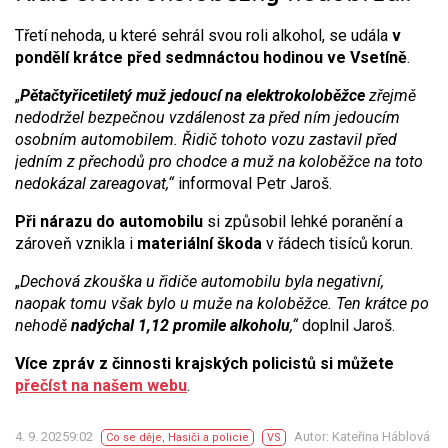
Třetí nehoda, u které sehrál svou roli alkohol, se udála
v
pondělí krátce před sedmnáctou hodinou ve Vsetíně
.
„
Pětačtyřicetiletý muž jedoucí na elektrokoloběžce
zřejmě
nedodržel bezpečnou vzdálenost za před ním jedoucím
osobním automobilem. Řidič tohoto vozu zastavil před
jedním z přechodů pro chodce a muž na koloběžce na toto
nedokázal zareagovat,“
informoval Petr Jaroš.
Při nárazu do automobilu
si způsobil lehké poranění a
zároveň vznikla i
materiální škoda
v řádech tisíců korun.
„
Dechová zkouška u řidiče automobilu byla negativní,
naopak tomu však bylo u muže na koloběžce. Ten krátce po
nehodě
nadýchal 1,12 promile alkoholu
,“
doplnil Jaroš.
Více zpráv z činnosti krajských policistů si můžete
přečíst na našem webu
.
4. 9. 20259:02
Autor: Kateřina Háblová
Co se děje
,
Hasiči a policie
VS