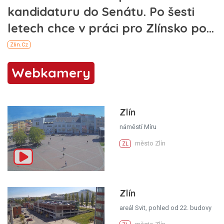
Webkamery
Zlín
náměstí Míru
město Zlín
ZL
Zlín
areál Svit, pohled od 22. budovy