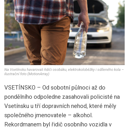
Na Vsetínsku havarovali řidiči osobáku, elektrokoloběžky i sdíleného kola –
ilustrační foto (MotionArray)
VSETÍNSKO – Od sobotní půlnoci až do
pondělního odpoledne zasahovali policisté na
Vsetínsku u tří dopravních nehod, které měly
společného jmenovatele – alkohol.
Rekordmanem byl řidič osobního vozidla v