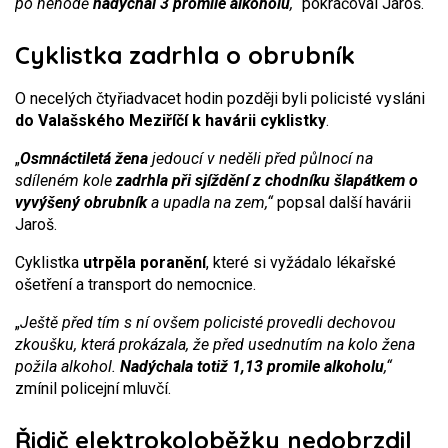
po nehodě
nadýchal 3 promile alkoholu
,“
pokračoval Jaroš.
Cyklistka zadrhla o obrubník
O necelých čtyřiadvacet hodin později byli policisté vysláni
do Valašského Meziříčí k havárii cyklistky
.
„
Osmnáctiletá žena
jedoucí v neděli před půlnocí na
sdíleném kole
zadrhla při sjíždění z chodníku šlapátkem o
vyvýšený obrubník
a upadla na zem,“
popsal další havárii
Jaroš.
Cyklistka
utrpěla poranění
, které si vyžádalo lékařské
ošetření a transport do nemocnice.
„
Ještě před tím s ní ovšem policisté provedli dechovou
zkoušku, která prokázala, že před usednutím na kolo žena
požila alkohol.
Nadýchala totiž 1,13 promile alkoholu
,“
zmínil policejní mluvčí.
Řidič elektrokoloběžky nedobrzdil