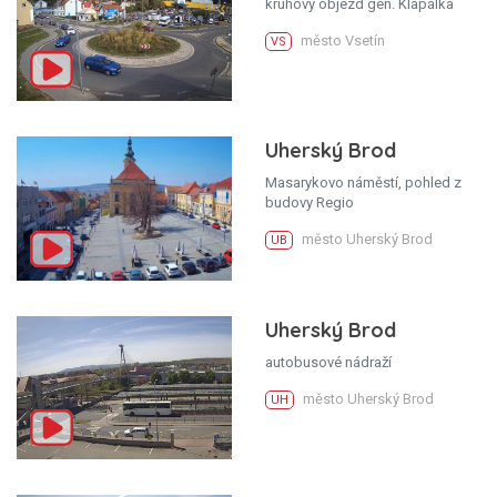
kruhový objezd gen. Klapálka
město Vsetín
VS
Uherský Brod
Masarykovo náměstí, pohled z
budovy Regio
město Uherský Brod
UB
Uherský Brod
autobusové nádraží
město Uherský Brod
UH