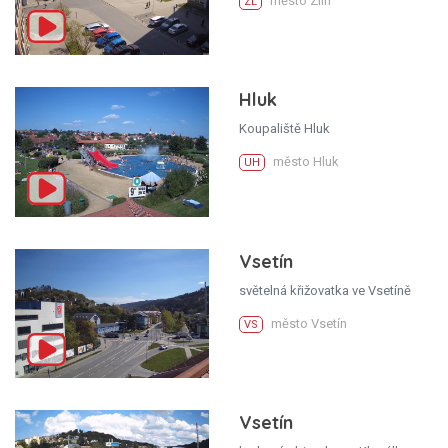
město Zlín
ZL
Hluk
Koupaliště Hluk
město Hluk
UH
Vsetín
světelná křižovatka ve Vsetíně
město Vsetín
VS
Vsetín