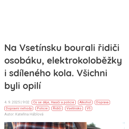
Na Vsetínsku bourali řidiči
osobáku, elektrokoloběžky
i sdíleného kola. Všichni
byli opilí
4. 9. 2025 | 9:02
Co se děje
,
Hasiči a policie
Alkohol
Doprava
Dopravní nehody
Policie
Řidiči
Vsetínsko
VS
Autor: Kateřina Háblová