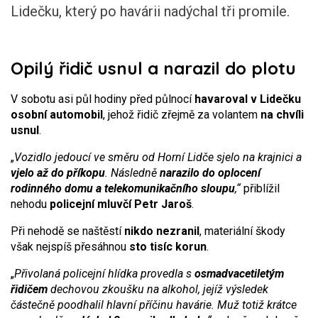
Lidečku, který po havárii nadýchal tři promile.
Opilý řidič usnul a narazil do plotu
V sobotu asi půl hodiny před půlnocí
havaroval v Lidečku
osobní automobil
, jehož řidič zřejmě za volantem
na chvíli
usnul
.
„
Vozidlo jedoucí ve směru od Horní Lidče sjelo na krajnici a
vjelo až do příkopu
. Následně
narazilo do oplocení
rodinného domu a telekomunikačního sloupu
,“
přiblížil
nehodu
policejní mluvčí Petr Jaroš
.
Při nehodě se naštěstí
nikdo nezranil
, materiální škody
však nejspíš přesáhnou
sto tisíc korun
.
„
Přivolaná policejní hlídka provedla s
osmadvacetiletým
řidičem
dechovou zkoušku na alkohol, jejíž výsledek
částečně poodhalil hlavní příčinu havárie. Muž totiž krátce