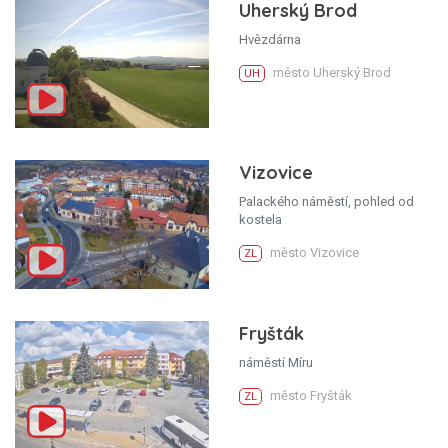
Uherský Brod
Hvězdárna
město Uherský Brod
UH
Vizovice
Palackého náměstí, pohled od
kostela
město Vizovice
ZL
Fryšták
náměstí Míru
město Fryšták
ZL