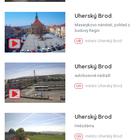
Uherský Brod
Masarykovo náměstí, pohled z
budovy Regio
město Uherský Brod
UB
Uherský Brod
autobusové nádraží
město Uherský Brod
UH
Uherský Brod
Hvězdárna
město Uherský Brod
UH