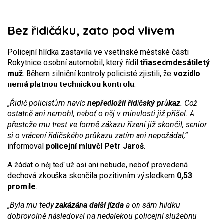
Bez řidičáku, zato pod vlivem
Policejní hlídka zastavila ve vsetínské městské části
Rokytnice osobní automobil, který řídil
třiasedmdesátiletý
muž
. Během silniční kontroly policisté zjistili, že
vozidlo
nemá platnou technickou kontrolu
.
„
Řidič policistům navíc
nepředložil řidičský průkaz
. Což
ostatně ani nemohl, neboť o něj v minulosti již přišel. A
přestože mu trest ve formě zákazu řízení již skončil, senior
si o vrácení řidičského průkazu zatím ani nepožádal,“
informoval
policejní mluvčí Petr Jaroš
.
A žádat o něj teď už asi ani nebude, neboť provedená
dechová zkouška skončila pozitivním výsledkem
0,53
promile
.
„
Byla mu tedy
zakázána další jízda
a on sám hlídku
dobrovolně následoval na nedalekou policejní služebnu