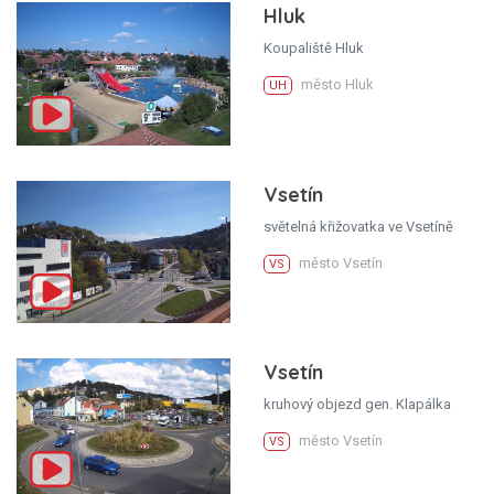
Hluk
Koupaliště Hluk
město Hluk
UH
Vsetín
světelná křižovatka ve Vsetíně
město Vsetín
VS
Vsetín
kruhový objezd gen. Klapálka
město Vsetín
VS