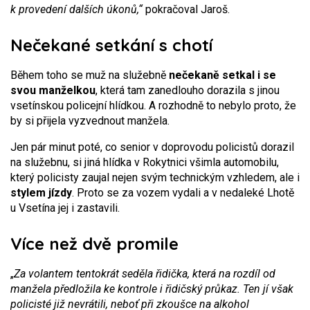
k provedení dalších úkonů,“
pokračoval Jaroš.
Nečekané setkání s chotí
Během toho se muž na služebně
nečekaně setkal i se
svou manželkou
, která tam zanedlouho dorazila s jinou
vsetínskou policejní hlídkou. A rozhodně to nebylo proto, že
by si přijela vyzvednout manžela.
Jen pár minut poté, co senior v doprovodu policistů dorazil
na služebnu, si jiná hlídka v Rokytnici všimla automobilu,
který policisty zaujal nejen svým technickým vzhledem, ale i
stylem jízdy
. Proto se za vozem vydali a v nedaleké Lhotě
u Vsetína jej i zastavili.
Více než dvě promile
„
Za volantem tentokrát seděla řidička, která na rozdíl od
manžela předložila ke kontrole i řidičský průkaz. Ten jí však
policisté již nevrátili, neboť při zkoušce na alkohol