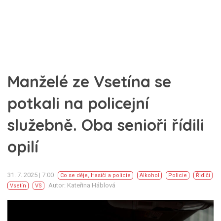
Manželé ze Vsetína se
potkali na policejní
služebně. Oba senioři řídili
opilí
31. 7. 2025 | 7:00
Co se děje
,
Hasiči a policie
Alkohol
Policie
Řidiči
Autor: Kateřina Háblová
Vsetín
VS