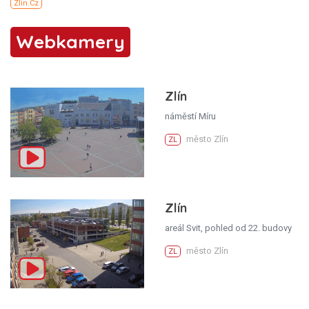
Webkamery
Zlín
náměstí Míru
město Zlín
ZL
Zlín
areál Svit, pohled od 22. budovy
město Zlín
ZL