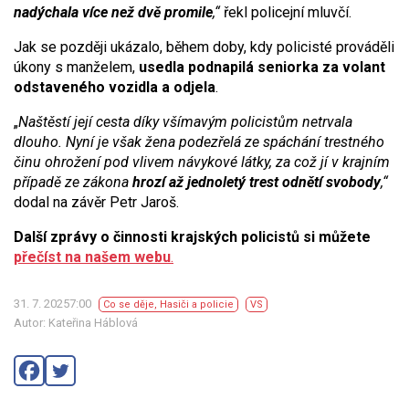
nadýchala více než dvě promile
,“
řekl policejní mluvčí.
Jak se později ukázalo, během doby, kdy policisté prováděli
úkony s manželem,
usedla podnapilá seniorka za volant
odstaveného vozidla a odjela
.
„
Naštěstí její cesta díky všímavým policistům netrvala
dlouho. Nyní je však žena podezřelá ze spáchání trestného
činu ohrožení pod vlivem návykové látky, za což jí v krajním
případě ze zákona
hrozí až jednoletý trest odnětí svobody
,“
dodal na závěr Petr Jaroš.
Další zprávy o činnosti krajských policistů si můžete
přečíst na našem webu
.
31. 7. 20257:00
Co se děje
,
Hasiči a policie
VS
Autor: Kateřina Háblová