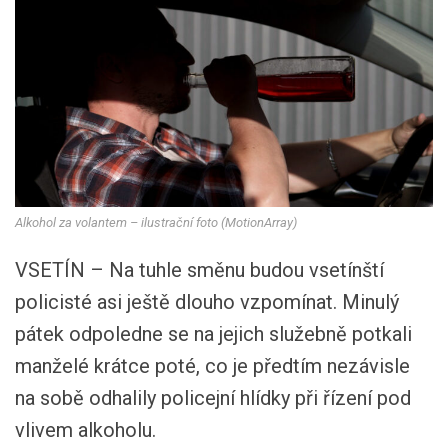
Alkohol za volantem – ilustrační foto (MotionArray)
VSETÍN – Na tuhle směnu budou vsetínští
policisté asi ještě dlouho vzpomínat. Minulý
pátek odpoledne se na jejich služebně potkali
manželé krátce poté, co je předtím nezávisle
na sobě odhalily policejní hlídky při řízení pod
vlivem alkoholu.