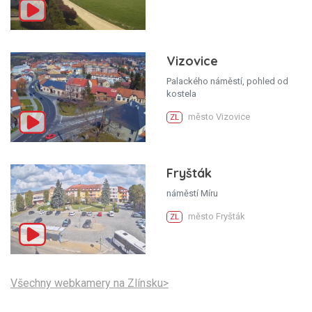
Vizovice
Palackého náměstí, pohled od
kostela
město Vizovice
ZL
Fryšták
náměstí Míru
město Fryšták
ZL
Všechny webkamery na Zlínsku>