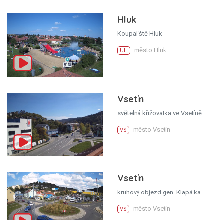
Hluk
Koupaliště Hluk
město Hluk
UH
Vsetín
světelná křižovatka ve Vsetíně
město Vsetín
VS
Vsetín
kruhový objezd gen. Klapálka
město Vsetín
VS