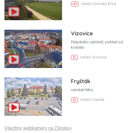
město Uherský Brod
UH
Vizovice
Palackého náměstí, pohled od
kostela
město Vizovice
ZL
Fryšták
náměstí Míru
město Fryšták
ZL
Všechny webkamery na Zlínsku>