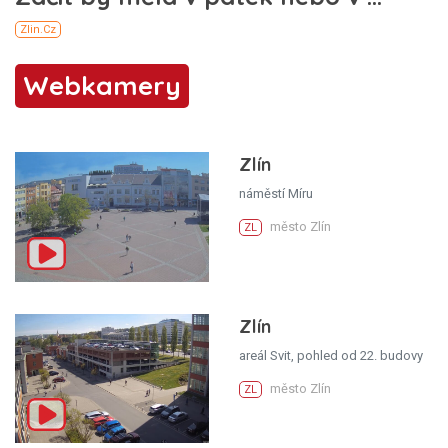
Webkamery
Zlín
náměstí Míru
město Zlín
ZL
Zlín
areál Svit, pohled od 22. budovy
město Zlín
ZL