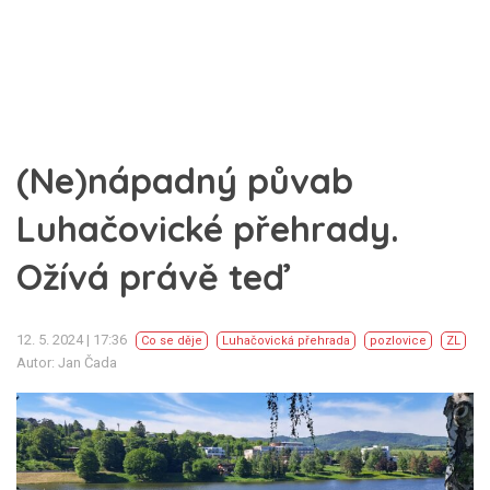
(Ne)nápadný půvab
Luhačovické přehrady.
Ožívá právě teď
12. 5. 2024 | 17:36
Co se děje
Luhačovická přehrada
pozlovice
ZL
Autor: Jan Čada