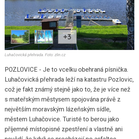
+3
Luhačovická přehrada. Foto: zlin.cz
POZLOVICE - Je to vcelku obehraná písnička.
Luhačovická přehrada leží na katastru Pozlovic,
což je fakt známý stejně jako to, že je více než
s mateřským městysem spojována právě z
největším moravským lázeňským sídle,
městem Luhačovice. Turisté to berou jako
příjemné místopisné zpestření a vlastně ani