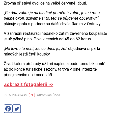
Zrovna přistává dvojice na velké červené labuti.
„Paráda, zatím je na hladině poměrně volno, je tu i moc
pěkné okolí, užíváme si to, teď se půjdeme občerstvit,“
plánuje spolu s partnerkou další chvíle Radim z Ostravy.
V zahradní restauraci nedaleko zatím zavřeného koupaliště
je už pěkně plno. Pivo v cenách od 45 do 62 korun.
„No levné to není, ale co dnes je, že,“
objednává si parta
mladých ještě čtyři kousky.
Život kolem přehrady už frčí naplno a bude tomu tak určitě
až do konce turistické sezóny, ta trvá v plné intenzitě
přinejmenším do konce září.
Zobrazit fotogalerii >>
12. 5. 202414:49
Autor: Jan Čada
ZL