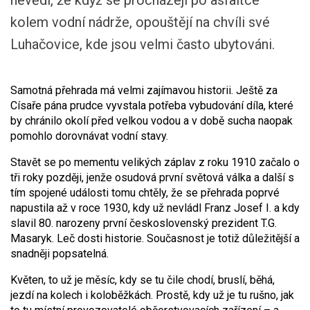
nevědí, že když se procházejí po asfaltce
kolem vodní nádrže, opouštějí na chvíli své
Luhačovice, kde jsou velmi často ubytováni.
Samotná přehrada má velmi zajímavou historii. Ještě za
Císaře pána prudce vyvstala potřeba vybudování díla, které
by chránilo okolí před velkou vodou a v době sucha naopak
pomohlo dorovnávat vodní stavy.
Stavět se po mementu velikých záplav z roku 1910 začalo o
tři roky později, jenže osudová první světová válka a další s
tím spojené události tomu chtěly, že se přehrada poprvé
napustila až v roce 1930, kdy už nevládl Franz Josef I. a kdy
slavil 80. narozeny první československý prezident T.G.
Masaryk. Leč dosti historie. Současnost je totiž důležitější a
snadněji popsatelná.
Květen, to už je měsíc, kdy se tu čile chodí, bruslí, běhá,
jezdí na kolech i koloběžkách. Prostě, kdy už je tu rušno, jak