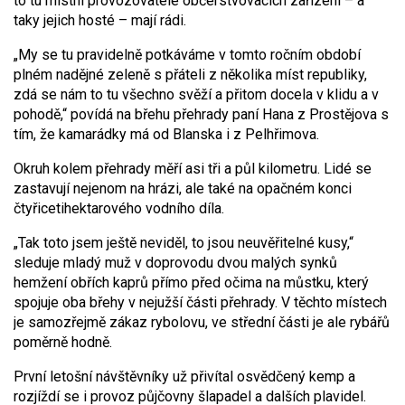
to tu místní provozovatelé občerstvovacích zařízení – a
taky jejich hosté – mají rádi.
„My se tu pravidelně potkáváme v tomto ročním období
plném nadějné zeleně s přáteli z několika míst republiky,
zdá se nám to tu všechno svěží a přitom docela v klidu a v
pohodě,“ povídá na břehu přehrady paní Hana z Prostějova s
tím, že kamarádky má od Blanska i z Pelhřimova.
Okruh kolem přehrady měří asi tři a půl kilometru. Lidé se
zastavují nejenom na hrázi, ale také na opačném konci
čtyřicetihektarového vodního díla.
„Tak toto jsem ještě neviděl, to jsou neuvěřitelné kusy,“
sleduje mladý muž v doprovodu dvou malých synků
hemžení obřích kaprů přímo před očima na můstku, který
spojuje oba břehy v nejužší části přehrady. V těchto místech
je samozřejmě zákaz rybolovu, ve střední části je ale rybářů
poměrně hodně.
První letošní návštěvníky už přivítal osvědčený kemp a
rozjíždí se i provoz půjčovny šlapadel a dalších plavidel.