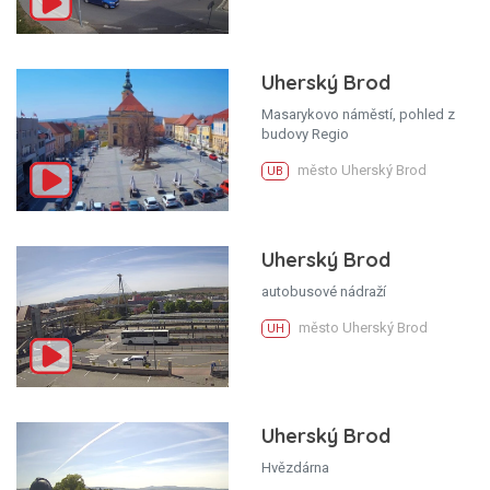
Uherský Brod
Masarykovo náměstí, pohled z
budovy Regio
město Uherský Brod
UB
Uherský Brod
autobusové nádraží
město Uherský Brod
UH
Uherský Brod
Hvězdárna