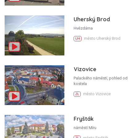
Uherský Brod
Hvězdárna
město Uherský Brod
UH
Vizovice
Palackého náměstí, pohled od
kostela
město Vizovice
ZL
Fryšták
náměstí Míru
město Fryšták