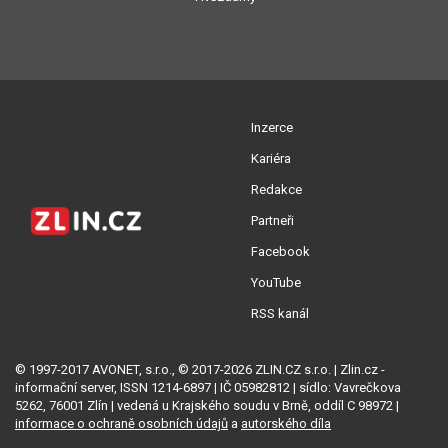
Inzerce
Kariéra
Redakce
Partneři
Facebook
YouTube
RSS kanál
© 1997-2017 AVONET, s.r.o., © 2017-2026 ZLIN.CZ s.r.o. | Zlin.cz -
informační server, ISSN 1214-6897 | IČ 05982812 | sídlo: Vavrečkova
5262, 76001 Zlín | vedená u Krajského soudu v Brně, oddíl C 98972 |
informace o ochraně osobních údajů
a
autorského díla