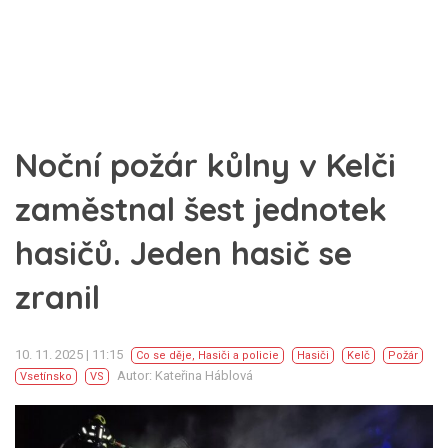
Noční požár kůlny v Kelči
zaměstnal šest jednotek
hasičů. Jeden hasič se
zranil
10. 11. 2025 | 11:15
Co se děje
,
Hasiči a policie
Hasiči
Kelč
Požár
Autor: Kateřina Háblová
Vsetínsko
VS