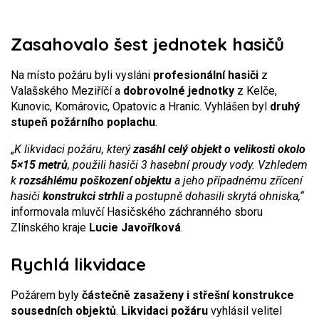
Zasahovalo šest jednotek hasičů
Na místo požáru byli vysláni
profesionální hasiči
z
Valašského Meziříčí a
dobrovolné jednotky
z Kelče,
Kunovic, Komárovic, Opatovic a Hranic. Vyhlášen byl
druhý
stupeň požárního poplachu
.
„
K likvidaci požáru, který
zasáhl celý objekt o velikosti okolo
5×15 metrů
, použili hasiči 3 hasební proudy vody. Vzhledem
k
rozsáhlému poškození objektu
a jeho případnému zřícení
hasiči
konstrukci strhli
a postupně dohasili skrytá ohniska,“
informovala mluvčí Hasičského záchranného sboru
Zlínského kraje
Lucie Javoříková
.
Rychlá likvidace
Požárem byly
částečně zasaženy i střešní konstrukce
sousedních objektů
.
Likvidaci požáru
vyhlásil velitel