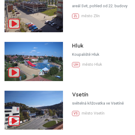
areál Svit, pohled od 22. budovy
město Zlín
ZL
Hluk
Koupaliště Hluk
město Hluk
UH
Vsetín
světelná křižovatka ve Vsetíně
město Vsetín
VS