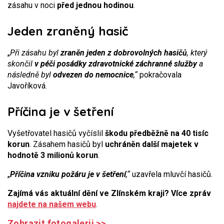
zásahu v noci
před jednou hodinou
.
Jeden zraněný hasič
„
Při zásahu byl
zraněn jeden z dobrovolných hasičů
, který
skončil
v péči posádky zdravotnické záchranné služby
a
následně byl
odvezen do nemocnice
,“
pokračovala
Javoříková.
Příčina je v šetření
Vyšetřovatel hasičů vyčíslil
škodu předběžně na 40 tisíc
korun
. Zásahem hasičů byl
uchráněn další majetek v
hodnotě 3 milionů korun
.
„
Příčina vzniku požáru je v šetření
,“
uzavřela mluvčí hasičů.
Zajímá vás aktuální dění ve Zlínském kraji? Více zpráv
najdete na našem webu
.
Zobrazit fotogalerii >>