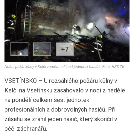
+7
Noční požár kůlny v Kelči zaměstnal šest jednotek hasičů. Foto: HZS ZK
VSETÍNSKO – U rozsáhlého požáru kůlny v
Kelči na Vsetínsku zasahovalo v noci z neděle
na pondělí celkem šest jednotek
profesionálních a dobrovolných hasičů. Při
zásahu se zranil jeden hasič, který skončil v
péči záchranářů.