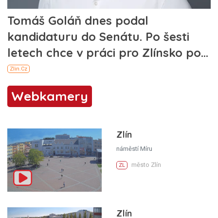
Webkamery
Zlín
náměstí Míru
město Zlín
ZL
Zlín