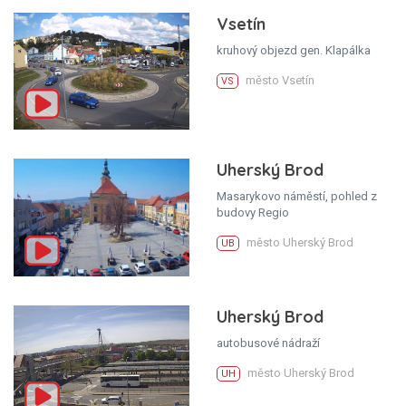
Vsetín
kruhový objezd gen. Klapálka
město Vsetín
VS
Uherský Brod
Masarykovo náměstí, pohled z
budovy Regio
město Uherský Brod
UB
Uherský Brod
autobusové nádraží
město Uherský Brod
UH