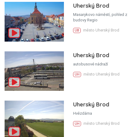
Uherský Brod
Masarykovo náměstí, pohled z
budovy Regio
město Uherský Brod
UB
Uherský Brod
autobusové nádraží
město Uherský Brod
UH
Uherský Brod
Hvězdárna
město Uherský Brod
UH