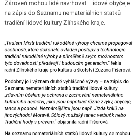
Zároveň mohou lidé navrhovat i lidové obyčeje
na zápis do Seznamu nemateriálních statků
tradiční lidové kultury Zlínského kraje.
„Titulem Mistr tradiční rukodělné výroby chceme propagovat
osobnosti, které dokonale ovládají postupy a technologie
tradiční rukodělné výroby a přiměřeně svým možnostem
tyto dovednosti předávají i budoucím generacím,“
řekla
radní Zlínského kraje pro kulturu a školství Zuzana Fišerová.
Podobný je i význam druhé vyhlášené výzvy – na zápis do
Seznamu nemateriálních statků tradiční lidové kultury:
„Hlavním účelem je ochrana a zachování nemateriálního
kulturního dědictví, jako jsou například různé zvyky, obyčeje,
tance a podobě. Neznámějšími jsou např. Jízda králů na
jihovýchodní Moravě, Sólový mužský tanec verbuňk nebo
Tradiční hody s právem,“
objasnila radní Fišerová.
Na seznamu nemateriálních statků lidové kultury se mohou