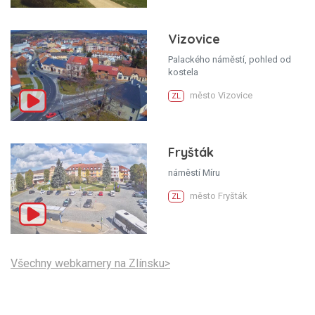
Vizovice
Palackého náměstí, pohled od
kostela
město Vizovice
ZL
Fryšták
náměstí Míru
město Fryšták
ZL
Všechny webkamery na Zlínsku>