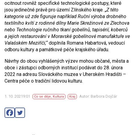
ocitnout rovněž specifické technologické postupy, které
jsou jedinečné právě pro území Zlínského kraje.
„Z této
kategorie už zde figuruje například Ruční výroba drobného
textilního kvítí z rodinné dílny Marie Skrežinové ze Zlechova
nebo Technologie ručního tkaní gobelínů, tapisérií, koberců
a jejich restaurování v Moravské gobelínové manufaktuře ve
Valašském Meziříčí,“
doplnila Romana Habartová, vedoucí
odboru kultury a památkové péče krajského úřadu.
Návrhy do obou vyhlášených výzev mohou občané, města a
obce i zástupci odborných institucí podávat do 28. února
2022 na adresu Slováckého muzea v Uherském Hradišti –
Centra péče o tradiční lidovou kulturu.
1. 10. 20219:01
Autor: Barbora Dojčár
Co se děje
,
Kultura
Kraj