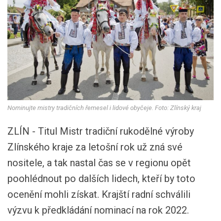
Nominujte mistry tradičních řemesel i lidové obyčeje. Foto: Zlínský kraj
ZLÍN - Titul Mistr tradiční rukodělné výroby
Zlínského kraje za letošní rok už zná své
nositele, a tak nastal čas se v regionu opět
poohlédnout po dalších lidech, kteří by toto
ocenění mohli získat. Krajští radní schválili
výzvu k předkládání nominací na rok 2022.