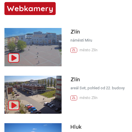
Webkamery
Zlín
náměstí Míru
město Zlín
ZL
Zlín
areál Svit, pohled od 22. budovy
město Zlín
ZL
Hluk