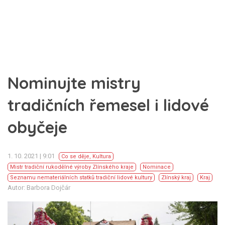
Nominujte mistry
tradičních řemesel i lidové
obyčeje
1. 10. 2021 | 9:01
Co se děje
,
Kultura
Mistr tradiční rukodělné výroby Zlínského kraje
Nominace
Seznamu nemateriálních statků tradiční lidové kultury
Zlínský kraj
Kraj
Autor: Barbora Dojčár