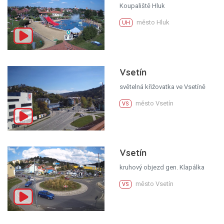
Koupaliště Hluk
město Hluk
UH
Vsetín
světelná křižovatka ve Vsetíně
město Vsetín
VS
Vsetín
kruhový objezd gen. Klapálka
město Vsetín
VS