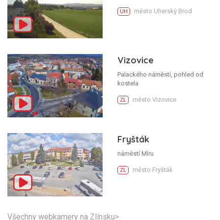
město Uherský Brod
UH
Vizovice
Palackého náměstí, pohled od
kostela
město Vizovice
ZL
Fryšták
náměstí Míru
město Fryšták
ZL
Všechny webkamery na Zlínsku>