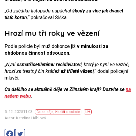
„
Od začátku listopadu napáchal
škody za více jak dvacet
tisíc korun
,“
pokračoval Šiška.
Hrozí mu tři roky ve vězení
Podle policie byl muž dokonce již
v minulosti za
obdobnou činnost odsouzen
.
„
Nyní
osmatřicetiletému recidivistovi
, který je nyní ve vazbě,
hrozí za trestný čin krádež
až tříleté vězení
,“
dodal policejní
mluvčí.
Co dalšího se aktuálně děje ve Zlínském kraji? Dozvíte se
na
našem webu
.
5. 12. 202511:03
Co se děje
,
Hasiči a policie
UH
Autor: Kateřina Háblová