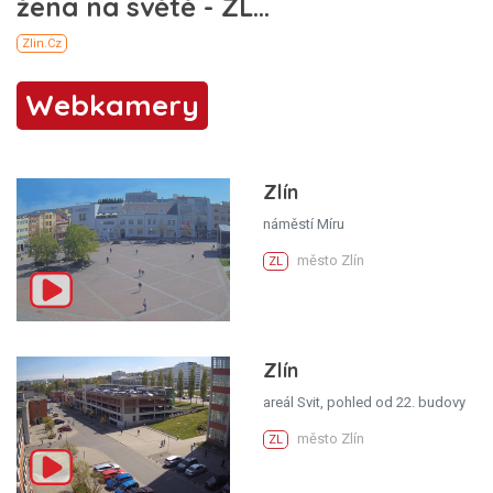
Webkamery
Zlín
náměstí Míru
město Zlín
ZL
Zlín
areál Svit, pohled od 22. budovy
město Zlín
ZL