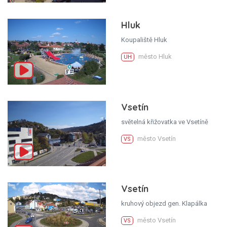
Hluk
Koupaliště Hluk
město Hluk
UH
Vsetín
světelná křižovatka ve Vsetíně
město Vsetín
VS
Vsetín
kruhový objezd gen. Klapálka
město Vsetín
VS