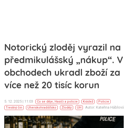
Notorický zloděj vyrazil na
předmikulášský „nákup“. V
obchodech ukradl zboží za
více než 20 tisíc korun
5. 12. 2025 | 11:03
Co se děje
,
Hasiči a policie
Krádež
Policie
Autor: Kateřina Háblová
Trestný čin
Uherskohradišťsko
Zloději
UH