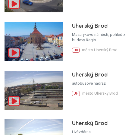
Uherský Brod
Masarykovo náměstí, pohled z
budovy Regio
město Uherský Brod
UB
Uherský Brod
autobusové nádraží
město Uherský Brod
UH
Uherský Brod
Hvězdárna