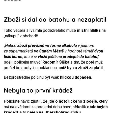
Zboží si dal do batohu a nezaplatil
Toho večera si všimla podezřelého muže
místní hlídka
na
„nákupu“ v obchodě.
„
Nabral
zboží převážně ve formě alkoholu
v jednom
ze supermarketů
ve Starém Městě
v hodnotě téměř
dvou
tisíc korun
, které si
vložil ještě na prodejně do batohu
,“
sdělil policejní mluvčí
Radomír Šiška
s tím, že poté muž
prošel bez ostychu pokladnou,
aniž by za zboží zaplatil
.
Bezprostředně po činu byl však
hlídkou dopaden
.
Nebyla to první krádež
Policisté navíc zjistili, že
jde o notorického zloděje
, který
má na svědomí za poslední dobu hned
několik obdobných
krádeží
, a to
nejen na Uherskohradišťsku
.