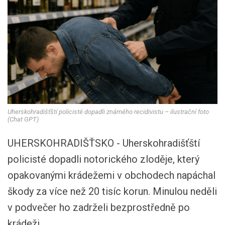
Uherskohradišťští policisté dopadli známého recidivistu – ilustrační foto
(Chat GPT)
UHERSKOHRADIŠŤSKO - Uherskohradišťští
policisté dopadli notorického zloděje, který
opakovanými krádežemi v obchodech napáchal
škody za více než 20 tisíc korun. Minulou neděli
v podvečer ho zadrželi bezprostředně po
krádeži.