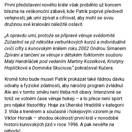
První představení nového krále však proběhlo už koncem
března na velikonoční zábavě, kde Patrik poprvé předvedl
veřejnosti, jak umí zpívat a cifrovat, aby mohl se svou
družinou své kralování náležitě oslavit.
„
A opravdu umí, protože se přípravě věnuje svědomitě.
Z
účastnil se již několika verbuňkových kurzů a individuálně
cvičí cifry s kunovským králem roku 2002 Ondrou Simanem.
Zpívání a tančení se věnuje v dětském folklorním souboru
Malý Handrláček pod vedením Martiny Kozelkové, Kristýny
Hoplíčkové a Dominika Skuciuse,“
pokračoval Kučera.
Kromě toho bude muset Patrik prokázat také řádnou dávku
odvahy a fyzické zdatnosti, aby náročný program zvládnul.
Ale ani v tomto směru není třeba mít obavy. Intenzivně se
totiž ve volném čase věnuje hokeji – a to přece není sport
pro nějaké třasořitky. Hraje za Uherské Hradiště v kategorii
3. třída a trenérem a současně i hokejovým vzorem je mu
Viktor Horsák – shodou okolností první král v novodobé
historii kunovských jízd v roce 1996. A pak nevěřte na
náhody!