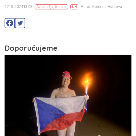
17. 5. 202413:03
Autor: Kateřina Háblová
Co se děje
,
Kultura
UH