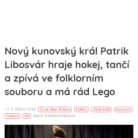
Nový kunovský král Patrik
Libosvár hraje hokej, tančí
a zpívá ve folklorním
souboru a má rád Lego
17. 5. 2024 | 13:03
Co se děje
,
Kultura
Folklor
Jízda králů
Kunovice
Autor: Kateřina Háblová
Tradice
UH