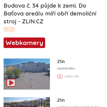
Webkamery
Zlín
náměstí Míru
město Zlín
ZL
Zlín