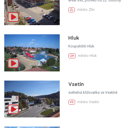
areál Svit, pohled od 22. budovy
město Zlín
ZL
Hluk
Koupaliště Hluk
město Hluk
UH
Vsetín
světelná křižovatka ve Vsetíně
město Vsetín
VS