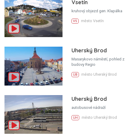
Vsetín
kruhový objezd gen. Klapálka
město Vsetín
VS
Uherský Brod
Masarykovo náměstí, pohled z
budovy Regio
město Uherský Brod
UB
Uherský Brod
autobusové nádraží
město Uherský Brod
UH