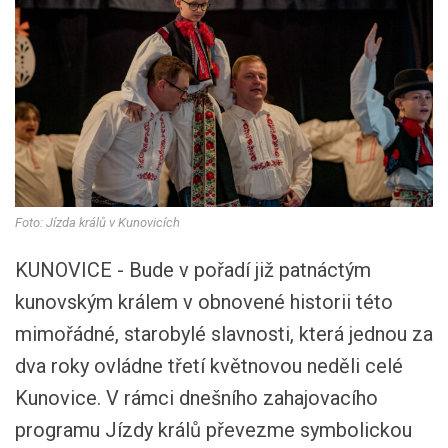
Foto: Jízda králů v Kunovicích
KUNOVICE - Bude v pořadí již patnáctým
kunovským králem v obnovené historii této
mimořádné, starobylé slavnosti, která jednou za
dva roky ovládne třetí květnovou neděli celé
Kunovice. V rámci dnešního zahajovacího
programu Jízdy králů převezme symbolickou