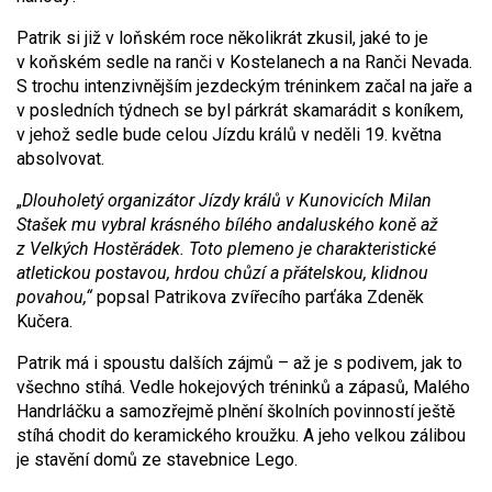
Patrik si již v loňském roce několikrát zkusil, jaké to je
v koňském sedle na ranči v Kostelanech a na Ranči Nevada.
S trochu intenzivnějším jezdeckým tréninkem začal na jaře a
v posledních týdnech se byl párkrát skamarádit s koníkem,
v jehož sedle bude celou Jízdu králů v neděli 19. května
absolvovat.
„
Dlouholetý organizátor Jízdy králů v Kunovicích Milan
Stašek mu vybral krásného bílého andaluského koně až
z Velkých Hostěrádek. Toto plemeno je charakteristické
atletickou postavou, hrdou chůzí a přátelskou, klidnou
povahou,“
popsal Patrikova zvířecího parťáka Zdeněk
Kučera.
Patrik má i spoustu dalších zájmů – až je s podivem, jak to
všechno stíhá. Vedle hokejových tréninků a zápasů, Malého
Handrláčku a samozřejmě plnění školních povinností ještě
stíhá chodit do keramického kroužku. A jeho velkou zálibou
je stavění domů ze stavebnice Lego.