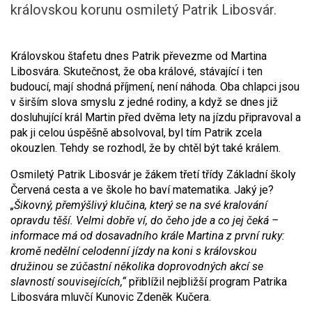
královskou korunu osmiletý Patrik Libosvár.
Královskou štafetu dnes Patrik převezme od Martina
Libosvára. Skutečnost, že oba králové, stávající i ten
budoucí, mají shodná příjmení, není náhoda. Oba chlapci jsou
v širším slova smyslu z jedné rodiny, a když se dnes již
dosluhující král Martin před dvěma lety na jízdu připravoval a
pak ji celou úspěšně absolvoval, byl tím Patrik zcela
okouzlen. Tehdy se rozhodl, že by chtěl být také králem.
Osmiletý Patrik Libosvár je žákem třetí třídy Základní školy
Červená cesta a ve škole ho baví matematika. Jaký je?
„Šikovný, přemýšlivý klučina, který se na své kralování
opravdu těší. Velmi dobře ví, do čeho jde a co jej čeká –
informace má od dosavadního krále Martina z první ruky:
kromě nedělní celodenní jízdy na koni s královskou
družinou se zúčastní několika doprovodných akcí se
slavností souvisejících,“
přiblížil nejbližší program Patrika
Libosvára mluvčí Kunovic Zdeněk Kučera.