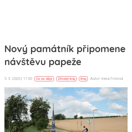
Nový památník připomene
návštěvu papeže
5. 3. 2020 | 11:30
Autor: Irena Frolová
Co se děje
Zlínský kraj
Kraj