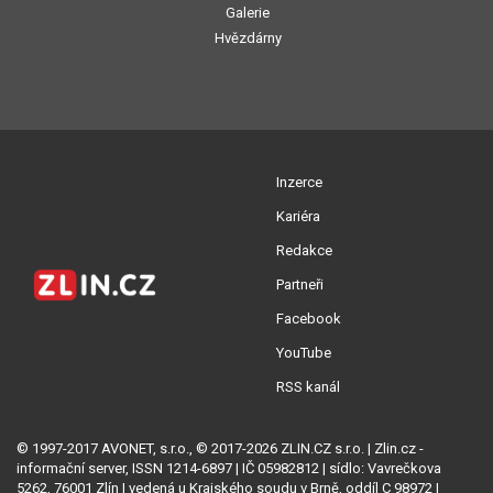
Galerie
Hvězdárny
Inzerce
Kariéra
Redakce
Partneři
Facebook
YouTube
RSS kanál
© 1997-2017 AVONET, s.r.o., © 2017-2026 ZLIN.CZ s.r.o. | Zlin.cz -
informační server, ISSN 1214-6897 | IČ 05982812 | sídlo: Vavrečkova
5262, 76001 Zlín | vedená u Krajského soudu v Brně, oddíl C 98972 |