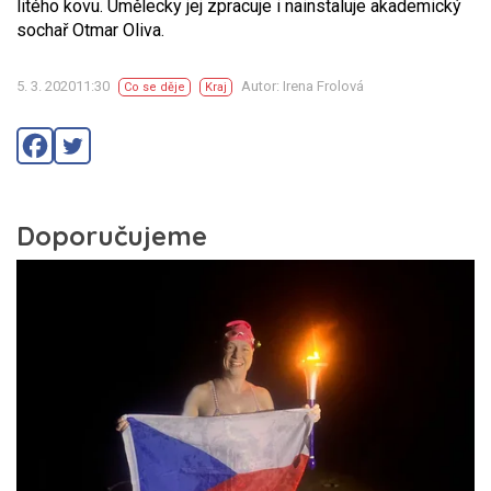
litého kovu. Umělecky jej zpracuje i nainstaluje akademický
sochař Otmar Oliva.
5. 3. 202011:30
Autor: Irena Frolová
Co se děje
Kraj