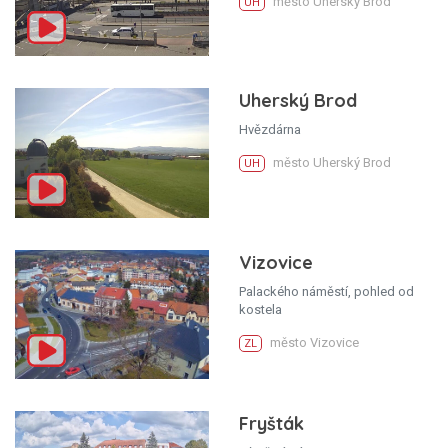
město Uherský Brod
UH
Uherský Brod
Hvězdárna
město Uherský Brod
UH
Vizovice
Palackého náměstí, pohled od
kostela
město Vizovice
ZL
Fryšták