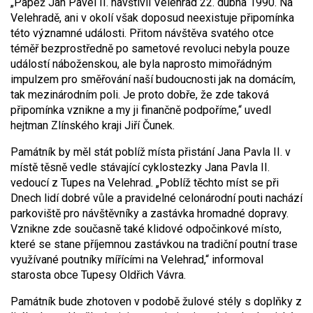
„Papež Jan Pavel II. navštívil Velehrad 22. dubna 1990. Na
Velehradě, ani v okolí však doposud neexistuje připomínka
této významné události. Přitom návštěva svatého otce
téměř bezprostředně po sametové revoluci nebyla pouze
událostí náboženskou, ale byla naprosto mimořádným
impulzem pro směřování naší budoucnosti jak na domácím,
tak mezinárodním poli. Je proto dobře, že zde taková
připomínka vznikne a my ji finančně podpoříme,“ uvedl
hejtman Zlínského kraji Jiří Čunek.
Památník by měl stát poblíž místa přistání Jana Pavla II. v
místě těsně vedle stávající cyklostezky Jana Pavla II.
vedoucí z Tupes na Velehrad. „Poblíž těchto míst se při
Dnech lidí dobré vůle a pravidelné celonárodní pouti nachází
parkoviště pro návštěvníky a zastávka hromadné dopravy.
Vznikne zde současně také klidové odpočinkové místo,
které se stane příjemnou zastávkou na tradiční poutní trase
využívané poutníky mířícími na Velehrad,“ informoval
starosta obce Tupesy Oldřich Vávra.
Památník bude zhotoven v podobě žulové stély s doplňky z