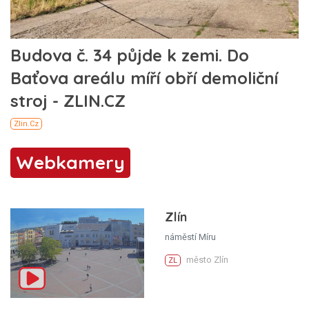
Webkamery
Zlín
náměstí Míru
město Zlín
ZL