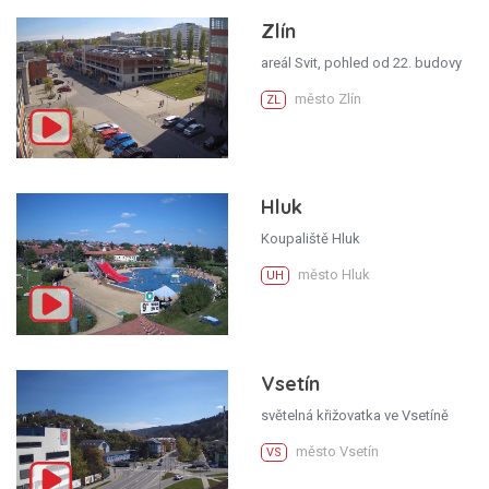
Zlín
areál Svit, pohled od 22. budovy
město Zlín
ZL
Hluk
Koupaliště Hluk
město Hluk
UH
Vsetín
světelná křižovatka ve Vsetíně
město Vsetín
VS