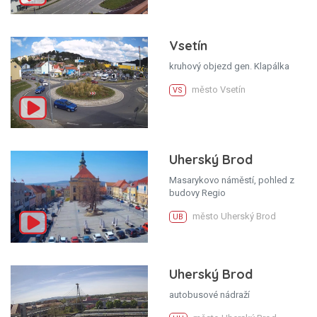
Vsetín
kruhový objezd gen. Klapálka
město Vsetín
VS
Uherský Brod
Masarykovo náměstí, pohled z
budovy Regio
město Uherský Brod
UB
Uherský Brod
autobusové nádraží