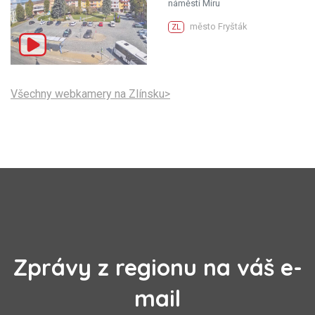
náměstí Míru
město Fryšták
ZL
Všechny webkamery na Zlínsku>
Zprávy z regionu na váš e-
mail