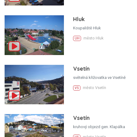
Hluk
Koupaliště Hluk
město Hluk
UH
Vsetín
světelná křižovatka ve Vsetíně
město Vsetín
VS
Vsetín
kruhový objezd gen. Klapálka
město Vsetín