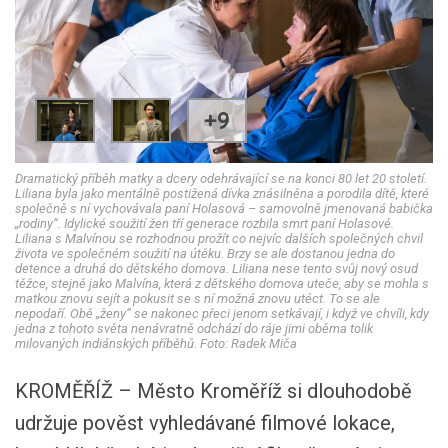
+9
Dramatický příběh matky a dcery odehrávající se na konci 80 let 20 století.
Liliana byla jako mentálně postižená dívka znásilněna a porodila dítě, které
společně s ní vychovávala paní Holasová – samovolně jmenovaná babička
„rodiny“. Idylické soužití žen tří generace rozbila smrt paní Holasové.
Liliana s Malvínou se rozhodnou prožít co nejvíc dalších společných chvil
života ve společném soužití na útěku. Brzy se ale dostanou jedna do
detence a druhá do dětského domova. Liliana nese tento svůj nový osud
těžce, stejně jako Malvína, která z dětského domova uteče, aby se mohla s
matkou znovu sejít a pokusit se s ní možná znovu utéct. To se ale
nepodaří. Obě „ženy“ se nakonec přeci jenom setkávají, i když ve chvíli, kdy
jedna z tohoto světa nenávratně odchází do ráje jimi oběma tolik
milovaných indiánských příběhů. Foto: Radek Miča
KROMĚŘÍŽ – Město Kroměříž si dlouhodobě
udržuje pověst vyhledávané filmové lokace,