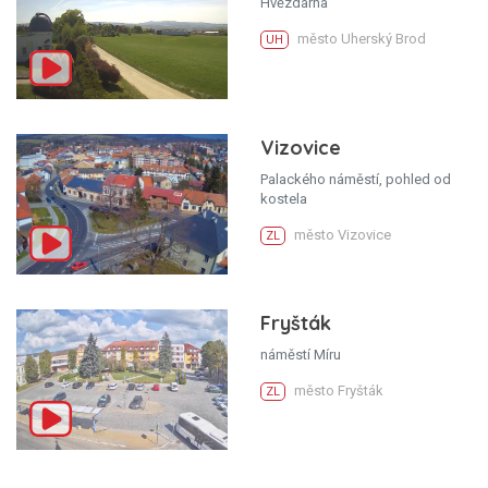
Hvězdárna
město Uherský Brod
UH
Vizovice
Palackého náměstí, pohled od
kostela
město Vizovice
ZL
Fryšták
náměstí Míru
město Fryšták
ZL