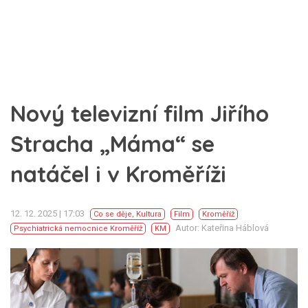
Nový televizní film Jiřího
Stracha „Máma“ se
natáčel i v Kroměříži
12. 12. 2025 | 17:03
Co se děje
,
Kultura
Film
Kroměříž
Autor: Kateřina Háblová
Psychiatrická nemocnice Kroměříž
KM