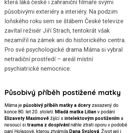
která láká české i zahraniční filmaře svými
působivými exteriéry a interiéry. Na podzim
loňského roku sem se štábem České televize
zavítal režisér Jiří Strach, tentokrát však
nezamířil na zámek ani do historického centra.
Pro své psychologické drama Máma si vybral
netradiční prostředí – areál místní
psychiatrické nemocnice.
Působivý příběh postižené matky
Máma je
působivý příběh matky a dcery
zasazený do
konce 80. let 20. století.
Mladá matka Lilian
v podání
Elizavety Maximové
žijící s
intelektovým postižením
a
nesoucí si
trauma z dospívání
náhle ztratí oporu v podobě
paní Holasové, kterou ztvárnila
Dana Syslová
. Život její i