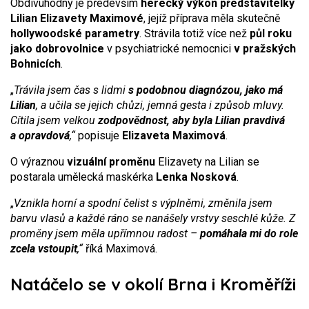
Obdivuhodný je především
herecký výkon představitelky
Lilian Elizavety Maximové
, jejíž příprava měla skutečně
hollywoodské parametry
. Strávila totiž více než
půl roku
jako dobrovolnice
v psychiatrické nemocnici
v pražských
Bohnicích
.
„
Trávila jsem čas s lidmi
s podobnou diagnózou, jako má
Lilian
, a učila se jejich chůzi, jemná gesta i způsob mluvy.
Cítila jsem velkou
zodpovědnost, aby byla Lilian pravdivá
a opravdová
,“
popisuje
Elizaveta Maximová
.
O výraznou
vizuální proměnu
Elizavety na Lilian se
postarala umělecká maskérka
Lenka Nosková
.
„
Vznikla horní a spodní čelist s výplněmi, změnila jsem
barvu vlasů a každé ráno se nanášely vrstvy seschlé kůže. Z
proměny jsem měla upřímnou radost –
pomáhala mi do role
zcela vstoupit
,“
říká Maximová.
Natáčelo se v okolí Brna i Kroměříži