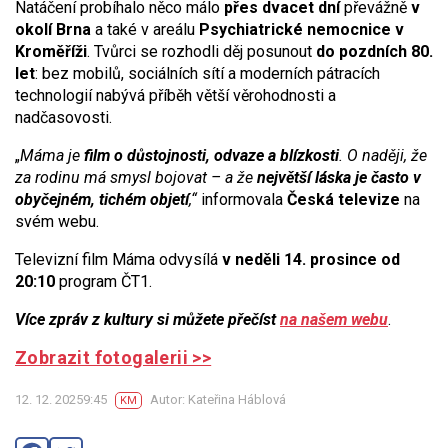
Natáčení probíhalo něco málo
přes dvacet dní
převážně
v
okolí Brna
a také v areálu
Psychiatrické nemocnice v
Kroměříži
. Tvůrci se rozhodli děj posunout
do pozdních 80.
let
: bez mobilů, sociálních sítí a moderních pátracích
technologií nabývá příběh větší věrohodnosti a
nadčasovosti.
„
Máma je
film o důstojnosti, odvaze a blízkosti
. O naději, že
za rodinu má smysl bojovat – a že
největší láska je často v
obyčejném, tichém objetí
,“
informovala
Česká televize
na
svém webu.
Televizní film Máma odvysílá
v neděli 14. prosince od
20:10
program ČT1.
Více zpráv z kultury si můžete přečíst
na našem webu
.
Zobrazit fotogalerii >>
12. 12. 20259:45
Autor: Kateřina Háblová
KM