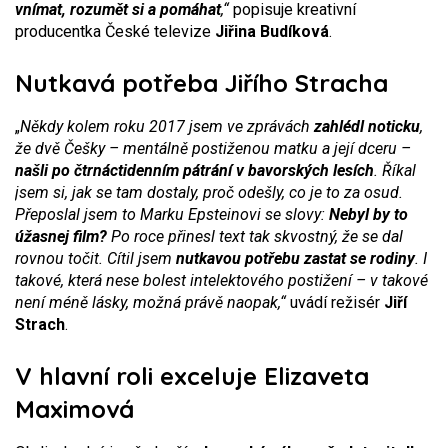
vnímat, rozumět si a pomáhat
,“
popisuje kreativní
producentka České televize
Jiřina Budíková
.
Nutkavá potřeba Jiřího Stracha
„
Někdy kolem roku 2017 jsem ve zprávách
zahlédl noticku
,
že dvě Češky – mentálně postiženou matku a její dceru –
našli
po čtrnáctidenním pátrání v bavorských lesích
. Říkal
jsem si, jak se tam dostaly, proč odešly, co je to za osud.
Přeposlal jsem to Marku Epsteinovi se slovy:
Nebyl by to
úžasnej film?
Po roce přinesl text tak skvostný, že se dal
rovnou točit. Cítil jsem
nutkavou potřebu zastat se rodiny
. I
takové, která nese bolest intelektového postižení – v takové
není méně lásky, možná právě naopak,“
uvádí režisér
Jiří
Strach
.
V hlavní roli exceluje Elizaveta
Maximová