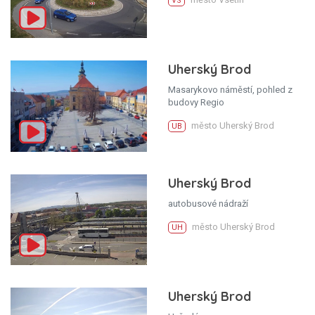
VS
Uherský Brod
Masarykovo náměstí, pohled z
budovy Regio
město Uherský Brod
UB
Uherský Brod
autobusové nádraží
město Uherský Brod
UH
Uherský Brod