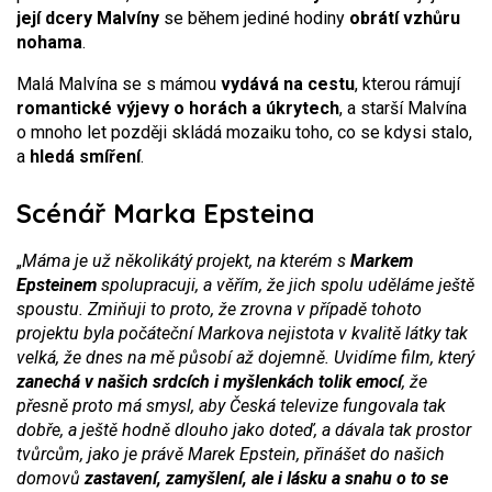
její dcery Malvíny
se během jediné hodiny
obrátí vzhůru
nohama
.
Malá Malvína se s mámou
vydává na cestu
, kterou rámují
romantické výjevy o horách a úkrytech
, a starší Malvína
o mnoho let později skládá mozaiku toho, co se kdysi stalo,
a
hledá smíření
.
Scénář Marka Epsteina
„
Máma je už několikátý projekt, na kterém s
Markem
Epsteinem
spolupracuji, a věřím, že jich spolu uděláme ještě
spoustu. Zmiňuji to proto, že zrovna v případě tohoto
projektu byla počáteční Markova nejistota v kvalitě látky tak
velká, že dnes na mě působí až dojemně. Uvidíme film, který
zanechá v našich srdcích i myšlenkách tolik emocí
, že
přesně proto má smysl, aby Česká televize fungovala tak
dobře, a ještě hodně dlouho jako doteď, a dávala tak prostor
tvůrcům, jako je právě Marek Epstein, přinášet do našich
domovů
zastavení, zamyšlení, ale i lásku a snahu o to se