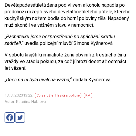
Devětapadesátiletá žena pod vlivem alkoholu napadla po
předchozí rozepři svého devětatřicetiletého přítele, kterého
kuchyňským nožem bodla do horní poloviny těla. Napadený
muž skončil ve vážném stavu v nemocnici.
„
Pachatelku jsme bezprostředně po spáchání skutku
zadrželi,“
uvedla policejní mluvčí Simona Kyšnerová.
V sobotu krajští kriminalisté ženu obvinili z trestného činu
vraždy ve stádiu pokusu, za což jí hrozí deset až osmnáct
let vězení.
„
Dnes na ni byla uvalena vazba,“
dodala Kyšnerová.
13. 3. 202313:22
Co se děje
,
Hasiči a policie
KM
Autor: Kateřina Háblová