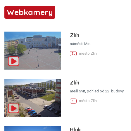
Webkamery
Zlín
náměstí Míru
město Zlín
ZL
Zlín
areál Svit, pohled od 22. budovy
město Zlín
ZL
Hluk