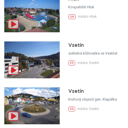
Koupaliště Hluk
město Hluk
UH
Vsetín
světelná křižovatka ve Vsetíně
město Vsetín
VS
Vsetín
kruhový objezd gen. Klapálka
město Vsetín
VS