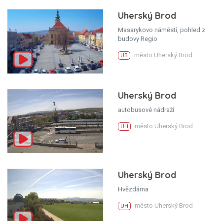
Uherský Brod
Masarykovo náměstí, pohled z
budovy Regio
město Uherský Brod
UB
Uherský Brod
autobusové nádraží
město Uherský Brod
UH
Uherský Brod
Hvězdárna
město Uherský Brod
UH