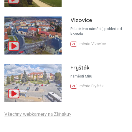
Vizovice
Palackého náměstí, pohled od
kostela
město Vizovice
ZL
Fryšták
náměstí Míru
město Fryšták
ZL
Všechny webkamery na Zlínsku>