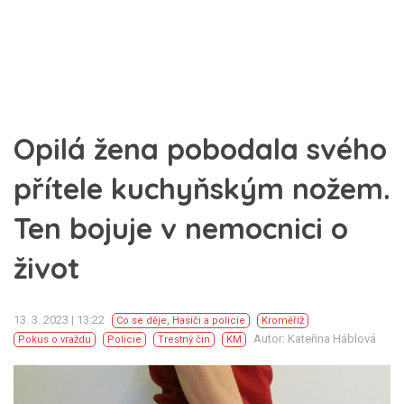
Opilá žena pobodala svého
přítele kuchyňským nožem.
Ten bojuje v nemocnici o
život
13. 3. 2023 | 13:22
Co se děje
,
Hasiči a policie
Kroměříž
Autor: Kateřina Háblová
Pokus o vraždu
Policie
Trestný čin
KM