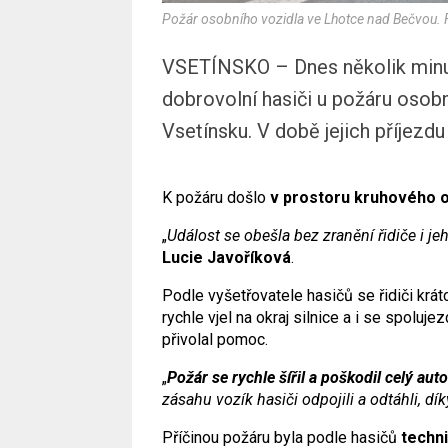
Požár osobního vozidla ve Lhotce nad Bečvou. 
VSETÍNSKO – Dnes několik minut
dobrovolní hasiči u požáru osob
Vsetínsku. V době jejich příjezd
K požáru došlo
v prostoru kruhového 
„
Událost se obešla bez zranění řidiče i je
Lucie Javoříková
.
Podle vyšetřovatele hasičů se řidiči krá
rychle vjel na okraj silnice a i se spoluje
přivolal pomoc.
„
Požár se rychle šířil a poškodil celý aut
zásahu vozík hasiči odpojili a odtáhli, d
Příčinou požáru byla podle hasičů
techn