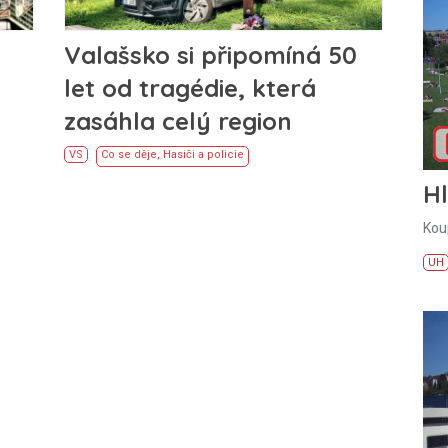
Valašsko si připomíná 50
let od tragédie, která
zasáhla celý region
VS
Co se děje
,
Hasiči a policie
H
Kou
UH