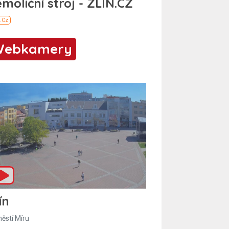
Webkamery
ín
ěstí Míru