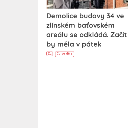
Demolice budovy 34 ve
zlínském baťovském
areálu se odkládá. Začít
by měla v pátek
ZL
Co se děje