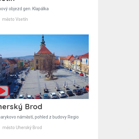
hový objezd gen. Klapálka
město Vsetín
herský Brod
arykovo náměstí, pohled z budovy Regio
město Uherský Brod