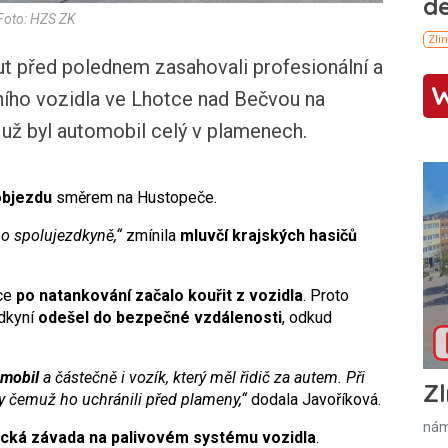
Foto: HZS ZK
 před polednem zasahovali profesionální a
ního vozidla ve Lhotce nad Bečvou na
u už byl automobil celý v plamenech.
objezdu
směrem na Hustopeče.
ho spolujezdkyně,“
zmínila
mluvčí krajských hasičů
tce
po natankování začalo kouřit z vozidla
. Proto
zdkyní
odešel do bezpečné vzdálenosti
, odkud
omobil
a částečně i vozík, který měl řidič za autem. Při
Zl
íky čemuž ho uchránili před plameny,“
dodala Javoříková.
nám
ická závada na palivovém systému vozidla
.