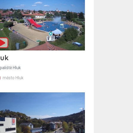
luk
paliště Hluk
město Hluk