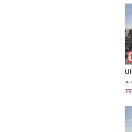
U
aut
UH