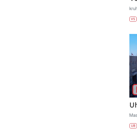
kru
VS
U
Mas
UB