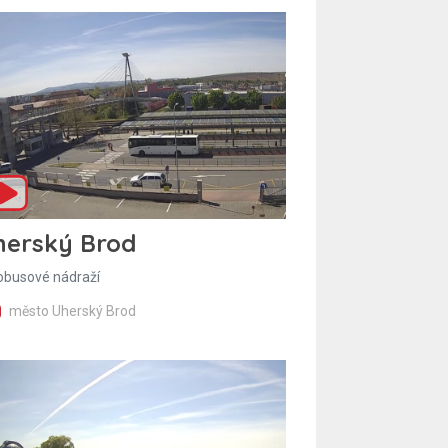
herský Brod
obusové nádraží
město Uherský Brod