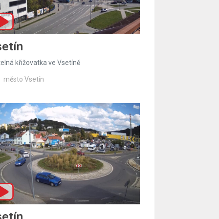
etín
telná křižovatka ve Vsetíně
město Vsetín
etín