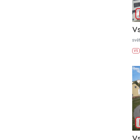
Vs
svě
VS
Vs