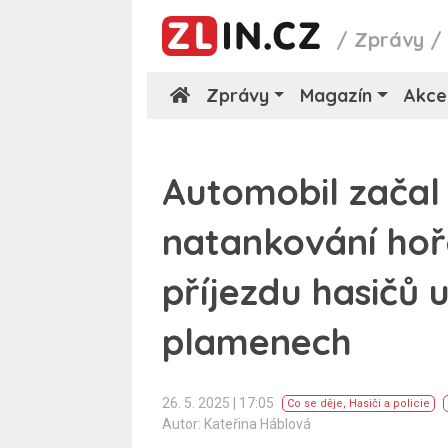
/
Zprávy
Zprávy
Magazín
Akce
Automobil začal
natankování hoře
příjezdu hasičů u
plamenech
26. 5. 2025 | 17:05
Co se děje
,
Hasiči a policie
Autor: Kateřina Háblová