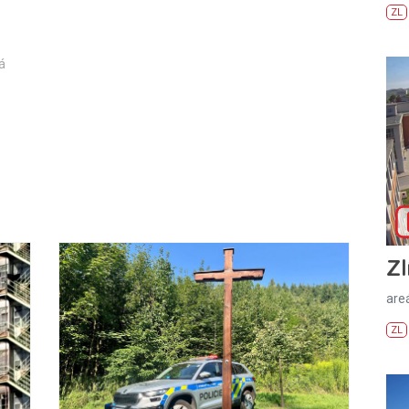
ZL
á
Zl
areá
ZL