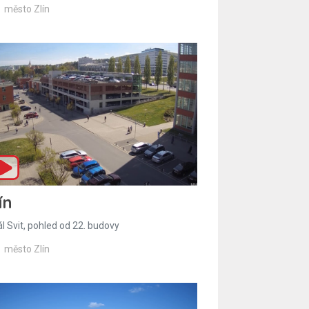
město Zlín
ín
l Svit, pohled od 22. budovy
město Zlín