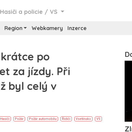
/
Hasiči a policie
/
VS
Region
Webkamery
Inzerce
 krátce po
t za jízdy. Při
ž byl celý v
Hasiči
Požár
Požár automobilu
Řidiči
Vsetínsko
VS