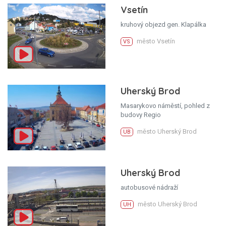
Vsetín
kruhový objezd gen. Klapálka
město Vsetín
VS
Uherský Brod
Masarykovo náměstí, pohled z
budovy Regio
město Uherský Brod
UB
Uherský Brod
autobusové nádraží
město Uherský Brod
UH