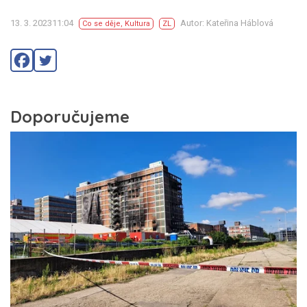
13. 3. 202311:04
Autor: Kateřina Háblová
Co se děje
,
Kultura
ZL