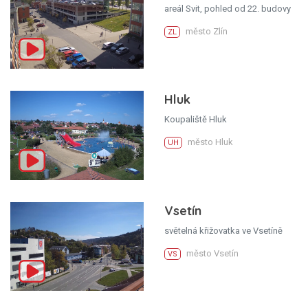
areál Svit, pohled od 22. budovy
město Zlín
ZL
Hluk
Koupaliště Hluk
město Hluk
UH
Vsetín
světelná křižovatka ve Vsetíně
město Vsetín
VS