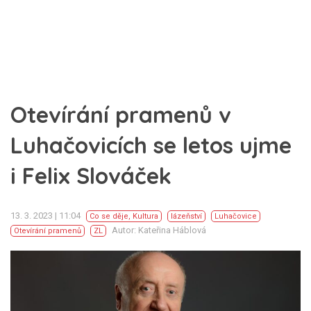
Otevírání pramenů v
Luhačovicích se letos ujme
i Felix Slováček
13. 3. 2023 | 11:04
Co se děje
,
Kultura
lázeňství
Luhačovice
Autor: Kateřina Háblová
Otevírání pramenů
ZL