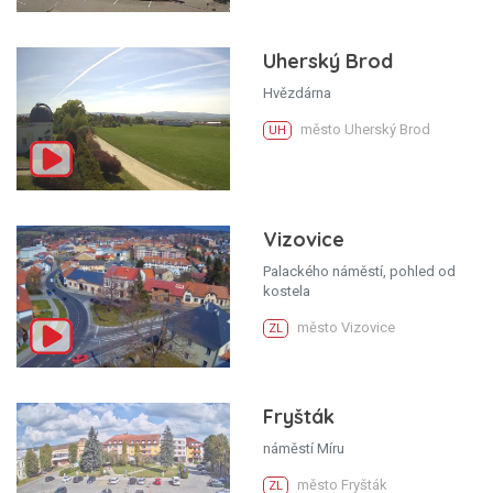
Uherský Brod
Hvězdárna
město Uherský Brod
UH
Vizovice
Palackého náměstí, pohled od
kostela
město Vizovice
ZL
Fryšták
náměstí Míru
město Fryšták
ZL