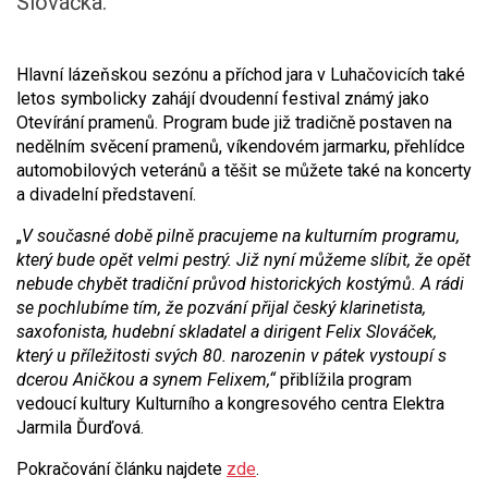
Slováčka.
Hlavní lázeňskou sezónu a příchod jara v Luhačovicích také
letos symbolicky zahájí dvoudenní festival známý jako
Otevírání pramenů. Program bude již tradičně postaven na
nedělním svěcení pramenů, víkendovém jarmarku, přehlídce
automobilových veteránů a těšit se můžete také na koncerty
a divadelní představení.
„
V současné době pilně pracujeme na kulturním programu,
který bude opět velmi pestrý. Již nyní můžeme slíbit, že opět
nebude chybět tradiční průvod historických kostýmů. A rádi
se pochlubíme tím, že pozvání přijal český klarinetista,
saxofonista, hudební skladatel a dirigent Felix Slováček,
který u příležitosti svých 80. narozenin v pátek vystoupí s
dcerou Aničkou a synem Felixem,“
přiblížila program
vedoucí kultury Kulturního a kongresového centra Elektra
Jarmila Ďurďová.
Pokračování článku najdete
zde
.