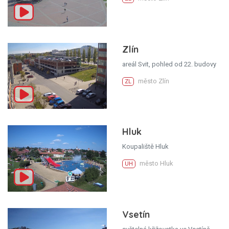
Zlín
areál Svit, pohled od 22. budovy
město Zlín
ZL
Hluk
Koupaliště Hluk
město Hluk
UH
Vsetín