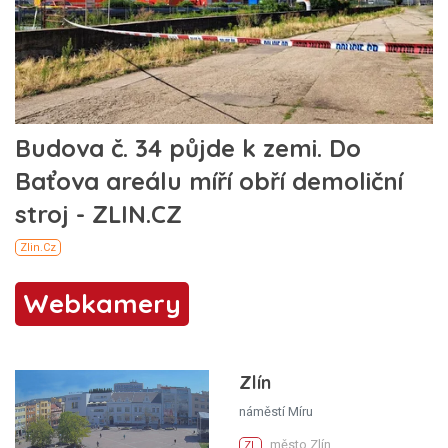
Webkamery
Zlín
náměstí Míru
město Zlín
ZL