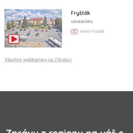
Fryšták
náměstí Míru
město Fryšták
ZL
Všechny webkamery na Zlínsku>