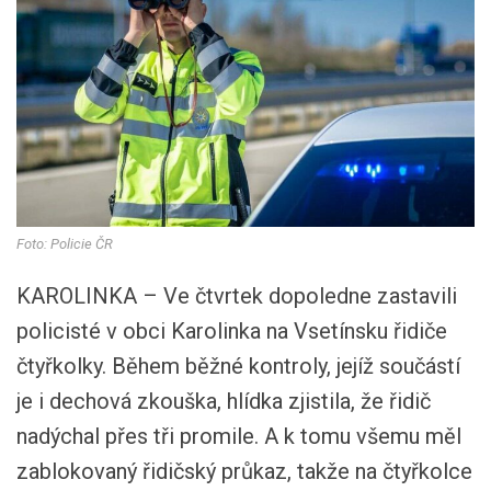
Foto: Policie ČR
KAROLINKA – Ve čtvrtek dopoledne zastavili
policisté v obci Karolinka na Vsetínsku řidiče
čtyřkolky. Během běžné kontroly, jejíž součástí
je i dechová zkouška, hlídka zjistila, že řidič
nadýchal přes tři promile. A k tomu všemu měl
zablokovaný řidičský průkaz, takže na čtyřkolce