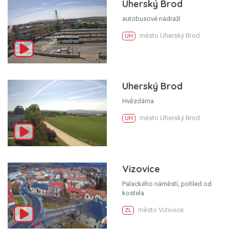
Uherský Brod
autobusové nádraží
město Uherský Brod
UH
Uherský Brod
Hvězdárna
město Uherský Brod
UH
Vizovice
Palackého náměstí, pohled od
kostela
město Vizovice
ZL