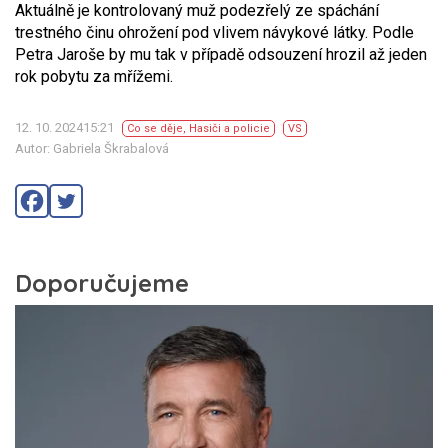
Aktuálně je kontrolovaný muž podezřelý ze spáchání
trestného činu ohrožení pod vlivem návykové látky. Podle
Petra Jaroše by mu tak v případě odsouzení hrozil až jeden
rok pobytu za mřížemi.
12. 10. 202415:21
Co se děje
,
Hasiči a policie
VS
Autor: Gabriela Škrabalová