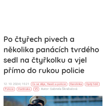
Po čtyřech pivech a
několika panácích tvrdého
sedl na čtyřkolku a vjel
přímo do rukou policie
12. 10. 2024 | 15:21
Co se děje
,
Hasiči a policie
Karolinka
Opilý řidič
Autor: Gabriela Škrabalová
Policie
Vsetínsko
VS