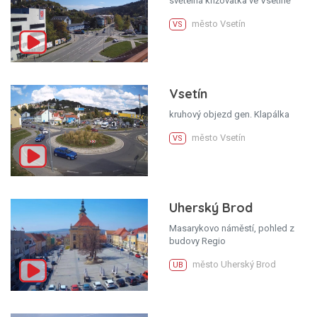
světelná křižovatka ve Vsetíně
město Vsetín
VS
Vsetín
kruhový objezd gen. Klapálka
město Vsetín
VS
Uherský Brod
Masarykovo náměstí, pohled z
budovy Regio
město Uherský Brod
UB