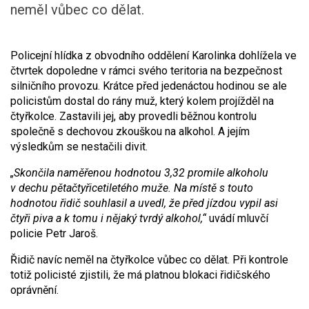
neměl vůbec co dělat.
Policejní hlídka z obvodního oddělení Karolinka dohlížela ve
čtvrtek dopoledne v rámci svého teritoria na bezpečnost
silničního provozu. Krátce před jedenáctou hodinou se ale
policistům dostal do rány muž, který kolem projížděl na
čtyřkolce. Zastavili jej, aby provedli běžnou kontrolu
společně s dechovou zkouškou na alkohol. A jejím
výsledkům se nestačili divit.
„Skončila naměřenou hodnotou 3,32 promile alkoholu
v dechu pětačtyřicetiletého muže. Na místě s touto
hodnotou řidič souhlasil a uvedl, že před jízdou vypil asi
čtyři piva a k tomu i nějaký tvrdý alkohol,“
uvádí mluvčí
policie Petr Jaroš.
Řidič navíc neměl na čtyřkolce vůbec co dělat. Při kontrole
totiž policisté zjistili, že má platnou blokaci řidičského
oprávnění.