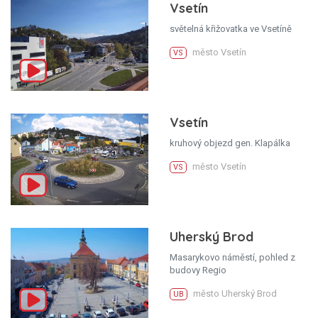
Vsetín
světelná křižovatka ve Vsetíně
město Vsetín
VS
Vsetín
kruhový objezd gen. Klapálka
město Vsetín
VS
Uherský Brod
Masarykovo náměstí, pohled z
budovy Regio
město Uherský Brod
UB