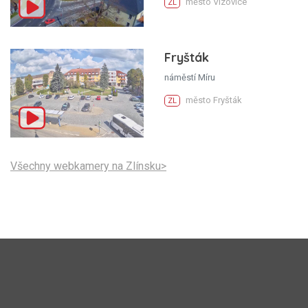
město Vizovice
ZL
Fryšták
náměstí Míru
město Fryšták
ZL
Všechny webkamery na Zlínsku>