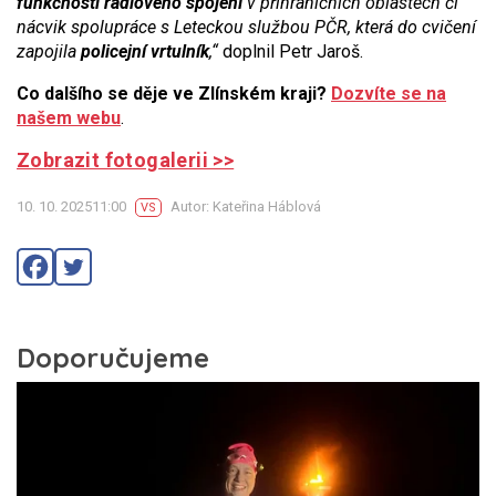
funkčnosti radiového spojení
v příhraničních oblastech či
nácvik spolupráce s Leteckou službou PČR, která do cvičení
zapojila
policejní vrtulník
,“
doplnil Petr Jaroš.
Co dalšího se děje ve Zlínském kraji?
Dozvíte se na
našem webu
.
Zobrazit fotogalerii >>
10. 10. 202511:00
Autor: Kateřina Háblová
VS