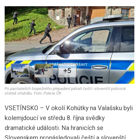
+5
Po pachatelích loupežného přepadení pátrali čeští i slovenští policisté
včetně vrtulníku. Foto: Policie ČR
VSETÍNSKO – V okolí Kohútky na Valašsku byli
kolemjdoucí ve středu 8. října svědky
dramatické události. Na hranicích se
Slovenskem pronásledovali čeští a slovenští