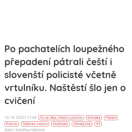
Po pachatelích loupežného
přepadení pátrali čeští i
slovenští policisté včetně
vrtulníku. Naštěstí šlo jen o
cvičení
10. 10. 2025 | 11:04
Co se děje
,
Hasiči a policie
Kohútka
Pátrání
Policie
Taktické cvičení
Vsetínsko
Zlínský kraj
VS
Autor: Kateřina Háblová