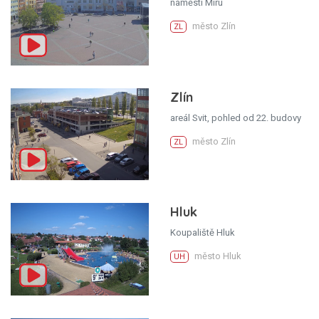
náměstí Míru
město Zlín
ZL
Zlín
areál Svit, pohled od 22. budovy
město Zlín
ZL
Hluk
Koupaliště Hluk
město Hluk
UH