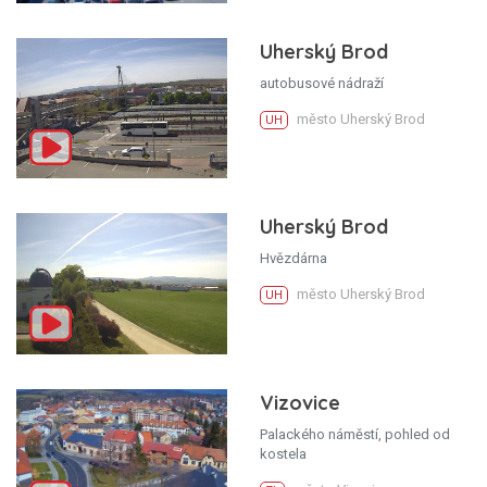
Uherský Brod
autobusové nádraží
město Uherský Brod
UH
Uherský Brod
Hvězdárna
město Uherský Brod
UH
Vizovice
Palackého náměstí, pohled od
kostela