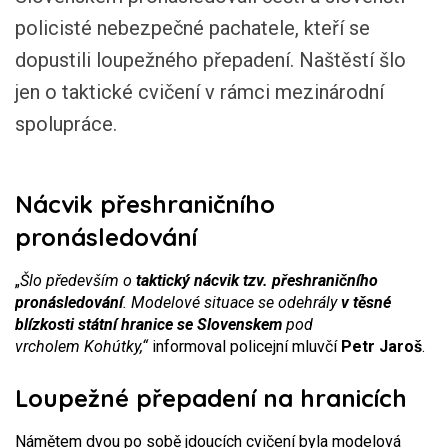
policisté nebezpečné pachatele, kteří se
dopustili loupežného přepadení. Naštěstí šlo
jen o taktické cvičení v rámci mezinárodní
spolupráce.
Nácvik přeshraničního
pronásledování
„
Šlo především o
taktický nácvik tzv. přeshraničního
pronásledování
. Modelové situace se odehrály
v těsné
blízkosti státní hranice se Slovenskem
pod
vrcholem Kohútky,“
informoval policejní mluvčí
Petr Jaroš
.
Loupežné přepadení na hranicích
Námětem dvou po sobě jdoucích cvičení byla modelová