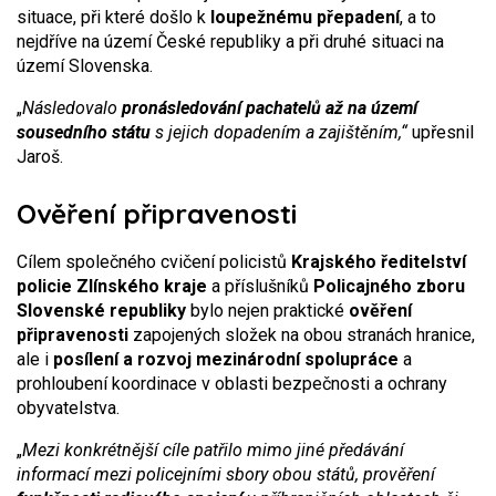
situace, při které došlo k
loupežnému přepadení
, a to
nejdříve na území České republiky a při druhé situaci na
území Slovenska.
„
Následovalo
pronásledování pachatelů až na území
sousedního státu
s jejich dopadením a zajištěním,“
upřesnil
Jaroš.
Ověření připravenosti
Cílem společného cvičení policistů
Krajského ředitelství
policie Zlínského kraje
a příslušníků
Policajného zboru
Slovenské republiky
bylo nejen praktické
ověření
připravenosti
zapojených složek na obou stranách hranice,
ale i
posílení a rozvoj mezinárodní spolupráce
a
prohloubení koordinace v oblasti bezpečnosti a ochrany
obyvatelstva.
„
Mezi konkrétnější cíle patřilo mimo jiné předávání
informací mezi policejními sbory obou států, prověření