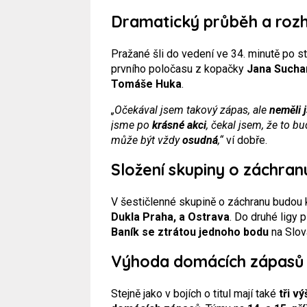
Dramatický průběh a rozh
Pražané šli do vedení ve 34. minutě po s
prvního poločasu z kopačky
Jana Sucha
Tomáše Huka
.
„Očekával jsem takový zápas, ale
neměli 
jsme po
krásné akci
, čekal jsem, že to b
může být vždy
osudná
,“
ví dobře.
Složení skupiny o záchranu
V šestičlenné skupině o záchranu budou
Dukla Praha, a Ostrava
. Do druhé ligy
Baník se ztrátou jednoho bodu
na Slov
Výhoda domácích zápasů 
Stejně jako v bojích o titul mají také
tři v