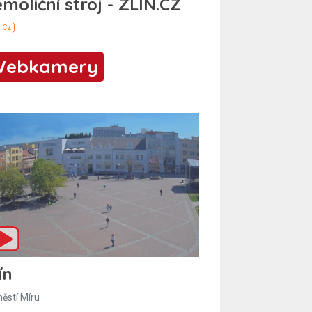
Webkamery
ín
ěstí Míru