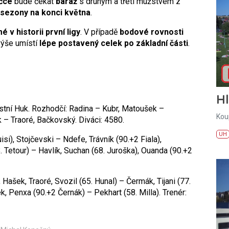
íčce
bude čekat
baráž
s druhým a třetí mužstvem z
 sezony na konci května
.
 v historii první ligy
. V případě
bodové rovnosti
výše umístí
lépe postavený celek po základní části
.
H
astní Huk. Rozhodčí: Radina – Kubr, Matoušek –
Kou
 – Traoré, Bačkovský. Diváci: 4580.
UH
si), Stojčevski – Ndefe, Trávník (90.+2 Fiala),
 Tetour) – Havlík, Suchan (68. Juroška), Ouanda (90.+2
 Hašek, Traoré, Svozil (65. Hunal) – Čermák, Tijani (77.
, Penxa (90.+2 Černák) – Pekhart (58. Milla). Trenér: