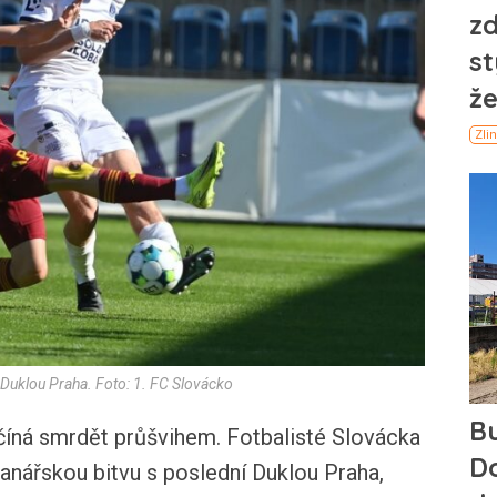
 Duklou Praha. Foto: 1. FC Slovácko
ná smrdět průšvihem. Fotbalisté Slovácka
ranářskou bitvu s poslední Duklou Praha,