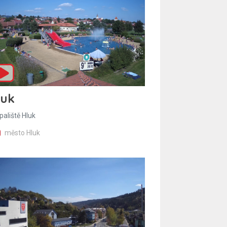
luk
paliště Hluk
město Hluk