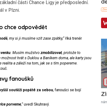
základní části Chance Ligy je předposlední.
l v Plzni.
ko chce odpovědět
ýhodě
, my si ji musíme vzít zase zpátky,“
říká trenér
 venku
. Musím mužstvo
zmobilizovat
, protože to
sme možnost hrát s Duklou a Baníkem doma, ale karty jsou
 je realita a záleží na tom, jak se s tím popereme.
kouč.
avy fanoušků
jvyšší soutěži popáté za sebou
, fanoušci se bojí
Zl
nám
více porveme
,“
uvedl Skuhravý.