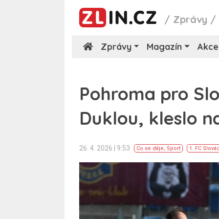
/
Zprávy
Zprávy
Magazín
Akce
Pohroma pro Slo
Duklou, kleslo n
26. 4. 2026 | 9:53
Co se děje
,
Sport
1. FC Slová