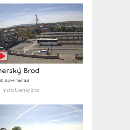
herský Brod
obusové nádraží
město Uherský Brod