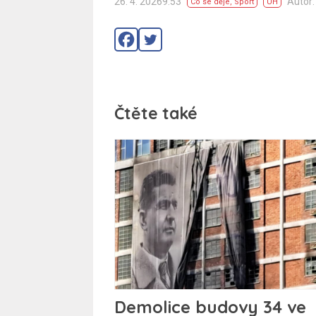
26. 4. 20269:53
Autor:
Co se děje
,
Sport
UH
Čtěte také
Demolice budovy 34 ve