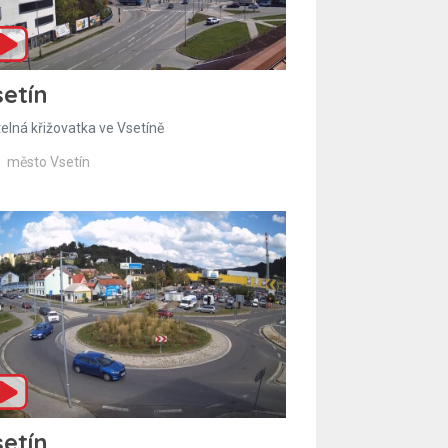
etín
telná křižovatka ve Vsetíně
město Vsetín
etín