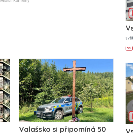
 Michal Konečný
Vs
svě
VS
Valašsko si připomíná 50
Vs