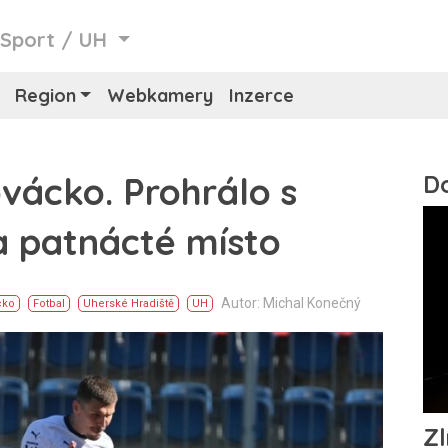
/
Sport
/
UH
Region
Webkamery
Inzerce
vácko. Prohrálo s
a patnácté místo
Autor: Michal Konečný
cko
Fotbal
Uherské Hradiště
UH