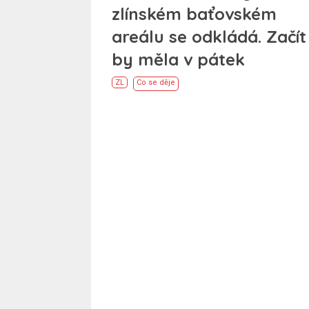
zlínském baťovském
areálu se odkládá. Začít
by měla v pátek
ZL
Co se děje