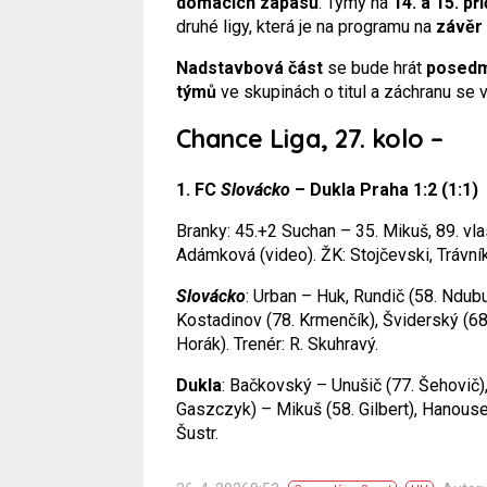
domácích zápasů
. Týmy na
14. a 15. př
druhé ligy, která je na programu na
závěr
Nadstavbová část
se bude hrát
posedmé
týmů
ve skupinách o titul a záchranu se 
Chance Liga, 27. kolo –
1. FC
Slovácko
– Dukla Praha 1:2 (1:1)
Branky: 45.+2 Suchan – 35. Mikuš, 89. vl
Adámková (video). ŽK: Stojčevski, Trávník
Slovácko
: Urban – Huk, Rundič (58. Ndubui
Kostadinov (78. Krmenčík), Šviderský (68.
Horák). Trenér: R. Skuhravý.
Dukla
: Bačkovský – Unušič (77. Šehovič),
Gaszczyk) – Mikuš (58. Gilbert), Hanousek
Šustr.