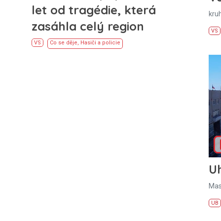
let od tragédie, která
kru
zasáhla celý region
VS
VS
Co se děje
,
Hasiči a policie
U
Mas
UB