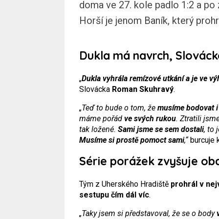
doma ve 27. kole padlo 1:2 a po 
Horší je jenom Baník, který prohrá
Dukla má navrch, Slovác
„
Dukla vyhrála remízové utkání a je ve v
Slovácka
Roman Skuhravý
.
„Teď to bude o tom, že
musíme bodovat i
máme pořád
ve svých rukou
. Ztratili j
tak ložené.
Sami jsme se sem dostali
, to
Musíme si prostě pomoct sami
,“
burcuje 
Série porážek zvyšuje ob
Tým z Uherského Hradiště
prohrál v ne
sestupu čím dál víc
.
„Taky jsem si představoval, že se o body