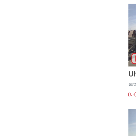
U
aut
UH