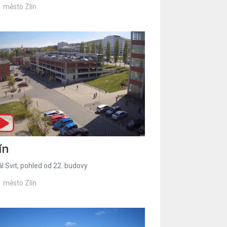
město Zlín
ín
l Svit, pohled od 22. budovy
město Zlín