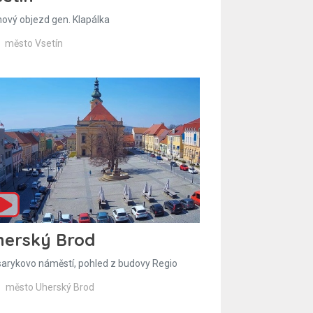
hový objezd gen. Klapálka
město Vsetín
herský Brod
arykovo náměstí, pohled z budovy Regio
město Uherský Brod