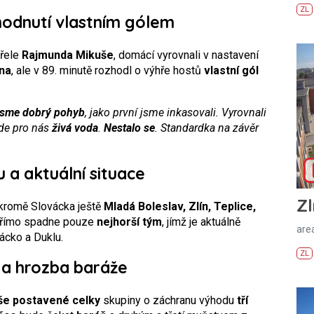
ZL
odnutí vlastním gólem
třele
Rajmunda Mikuše
, domácí vyrovnali v nastavení
na
, ale v 89. minutě rozhodl o výhře hostů
vlastní gól
jsme dobrý pohyb
, jako první jsme inkasovali. Vyrovnali
ude pro nás
živá voda
.
Nestalo se
. Standardka na závěr
 a aktuální situace
Zl
 kromě Slovácka ještě
Mladá Boleslav, Zlín, Teplice,
 přímo spadne pouze
nejhorší tým
, jímž je aktuálně
areá
ácko a Duklu.
ZL
a hrozba baráže
ýše postavené celky
skupiny o záchranu výhodu
tří