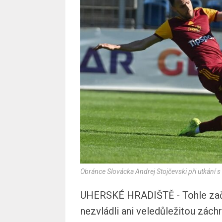
Obránce Slovácka Andrej Stojčevski při utkání s
UHERSKÉ HRADIŠTĚ - Tohle začí
nezvládli ani veledůležitou zách