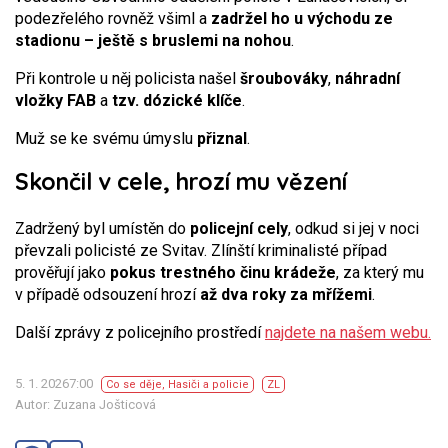
podezřelého rovněž všiml a
zadržel ho u východu ze
stadionu – ještě s bruslemi na nohou
.
Při kontrole u něj policista našel
šroubováky
,
náhradní
vložky FAB
a
tzv. dózické klíče
.
Muž se ke svému úmyslu
přiznal
.
Skončil v cele, hrozí mu vězení
Zadržený byl umístěn do
policejní cely
, odkud si jej v noci
převzali policisté ze Svitav. Zlínští kriminalisté případ
prověřují jako
pokus trestného činu krádeže
, za který mu
v případě odsouzení hrozí
až dva roky za mřížemi
.
Další zprávy z policejního prostředí
najdete na našem webu.
5. 1. 20267:00
Co se děje
,
Hasiči a policie
ZL
Autor: Zuzana Jošticová