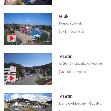
Hluk
Koupaliště Hluk
město Hluk
UH
Vsetín
světelná křižovatka ve Vsetíně
město Vsetín
VS
Vsetín
kruhový objezd gen. Klapálka