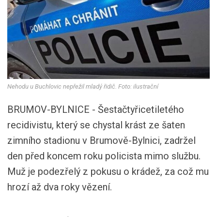
Nehodu u Buchlovic nepřežil mladý řidič. Foto: ilustrační
BRUMOV-BYLNICE - Šestačtyřicetiletého
recidivistu, který se chystal krást ze šaten
zimního stadionu v Brumově-Bylnici, zadržel
den před koncem roku policista mimo službu.
Muž je podezřelý z pokusu o krádež, za což mu
hrozí až dva roky vězení.