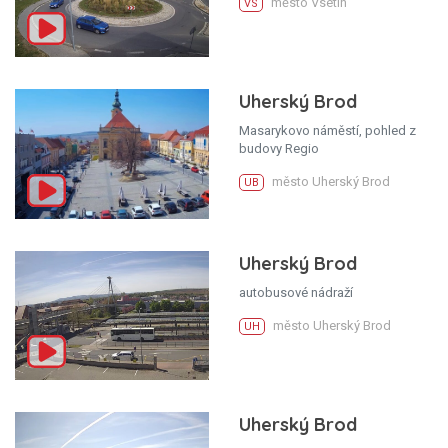
město Vsetín
VS
Uherský Brod
Masarykovo náměstí, pohled z
budovy Regio
město Uherský Brod
UB
Uherský Brod
autobusové nádraží
město Uherský Brod
UH
Uherský Brod