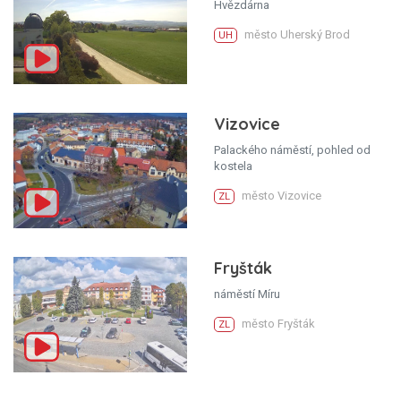
Hvězdárna
město Uherský Brod
UH
Vizovice
Palackého náměstí, pohled od
kostela
město Vizovice
ZL
Fryšták
náměstí Míru
město Fryšták
ZL