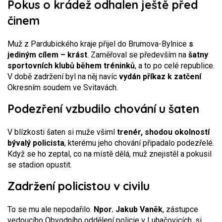
Pokus o krádež odhalen ještě před
činem
Muž z Pardubického kraje přijel do Brumova-Bylnice
s
jediným cílem – krást
. Zaměřoval se především na
šatny
sportovních klubů během tréninků
, a to po celé republice.
V době zadržení byl na něj navíc
vydán příkaz k zatčení
Okresním soudem ve Svitavách.
Podezření vzbudilo chování u šaten
V blízkosti šaten si muže všiml
trenér, shodou okolností
bývalý policista
, kterému jeho chování připadalo podezřelé.
Když se ho zeptal, co na místě dělá, muž znejistěl a pokusil
se stadion opustit.
Zadržení policistou v civilu
To se mu ale nepodařilo.
Npor. Jakub Vaněk
, zástupce
vedoucího Obvodního oddělení policie v Luhačovicích, si