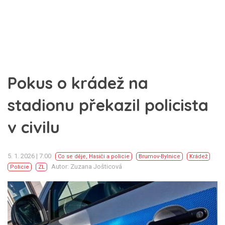
Pokus o krádež na
stadionu překazil policista
v civilu
5. 1. 2026 | 7:00
Co se děje
,
Hasiči a policie
Brumov-Bylnice
Krádež
Autor: Zuzana Jošticová
Policie
ZL